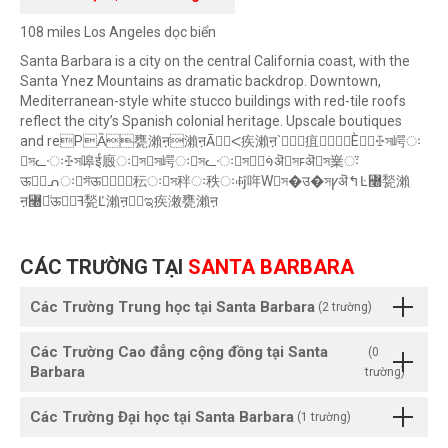
108 miles Los Angeles dọc biển
Santa Barbara is a city on the central California coast, with the
Santa Ynez Mountains as dramatic backdrop. Downtown,
Mediterranean-style white stucco buildings with red-tile roofs
reflect the city’s Spanish colonial heritage. Upscale boutiques
and rePȀ甕瀨ऩ瀨ऩĀⵦ疾瀨ऩ`疽Ѐꔀস崿ः
সᓧःꔀস嗥ई廄ःসস崿ःসᓧःসꛜऄসꜰऄস嶪ः̈
ऊᕄःস̈ऊ秐ःস秚ः秩ःꊠĵ哖Wস�उ�সꝩऄ↰Ŀ꟠甃瀨
ऩ꟠甃̈ऊꟻ甃Ľ瀨ऩಇ疾潄甕瀨ऩ
CÁC TRƯỜNG TẠI
SANTA BARBARA
Các Trường Trung học tại Santa Barbara
(2 trường)
Các Trường Cao đẳng cộng đồng tại Santa
(0
Barbara
trường)
Các Trường Đại học tại Santa Barbara
(1 trường)