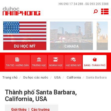
×
HN
090 17 34 288
- SG
093 205 3388
TRANG CHỦ
QUỐC GIA
EVENTS
DU HỌC MỸ
CANADA
DỊCH VỤ
TIN TỨC - HƯỚNG DẪN
TRƯỜNG HỌC
NGÀNH HỌC
HỌC BỔNG MỸ
BANG - THÀNH PHỐ
VỀ NAM PHONG
Trang chủ
Du học các nước
USA
California
Santa Barbara
LIÊN HỆ
Thành phố Santa Barbara,
California, USA
Giới thiệu
|
Các trường