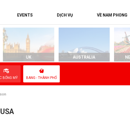
EVENTS
DỊCH VỤ
VỀ NAM PHONG
UK
AUSTRALIA
N
C BỔNG MỸ
BANG - THÀNH PHỐ
son
 USA