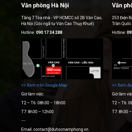
Văn phòng Hà Nội
Văn ph
Tầng 7 Tòa nhà - VP HCMCC số 2B Văn Cao,
253 Điện B
Hà Nội (Góc ngã tư Văn Cao Thụy Khuê)
Trần Quốc
Hotline:
090 17 34 288
Hotline:
09
>> Xem trên Google Map
>> Xem đư
Giờ làm việc:
Giờ làm việ
T2 – T6: 08h30 – 18h00
T2 – T6: 0
T7: 8h30 – 12h00
T7: 8h30 
---
Email: contact@duhocnamphong.vn