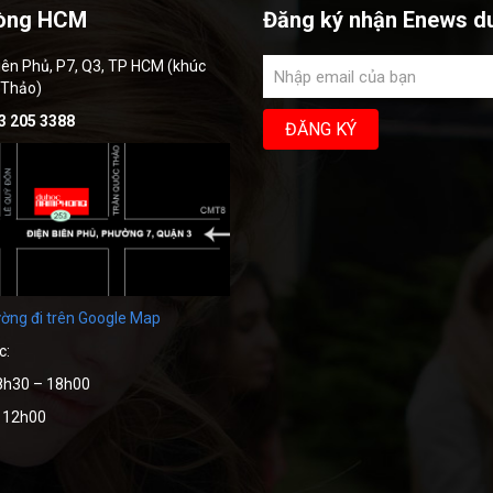
òng HCM
Đăng ký nhận Enews d
iên Phủ, P7, Q3, TP HCM (khúc
 Thảo)
3 205 3388
ờng đi trên Google Map
c:
8h30 – 18h00
– 12h00