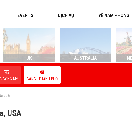
EVENTS
DỊCH VỤ
VỀ NAM PHONG
UK
AUSTRALIA
N
C BỔNG MỸ
BANG - THÀNH PHỐ
 Beach
ia, USA