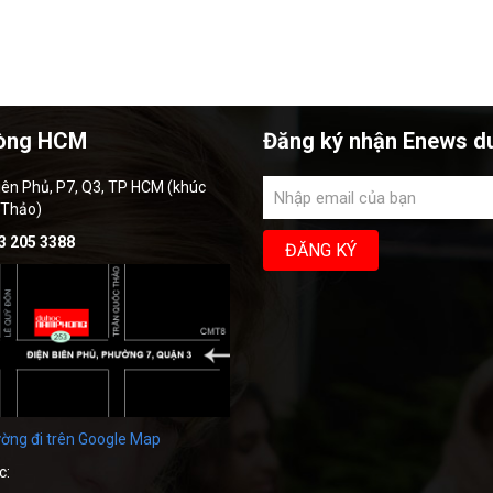
òng HCM
Đăng ký nhận Enews d
iên Phủ, P7, Q3, TP HCM (khúc
 Thảo)
3 205 3388
ờng đi trên Google Map
c: