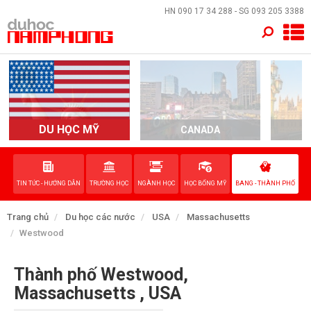
×
HN
090 17 34 288
- SG
093 205 3388
TRANG CHỦ
QUỐC GIA
EVENTS
DU HỌC MỸ
CANADA
DỊCH VỤ
TIN TỨC - HƯỚNG DẪN
TRƯỜNG HỌC
NGÀNH HỌC
HỌC BỔNG MỸ
BANG - THÀNH PHỐ
VỀ NAM PHONG
Trang chủ
Du học các nước
USA
Massachusetts
LIÊN HỆ
Westwood
Thành phố Westwood,
Massachusetts , USA