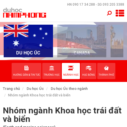
×
HN
090 17 34 288
- SG
093 205 3388
TRANG CHỦ
QUỐC GIA
EVENTS
DU HỌC ÚC
CANADA
DỊCH VỤ
HƯỚNG DẪN & TIN TỨC
TRƯỜNG HỌC
NGÀNH HỌC
HỌC BỔNG
THÀNH PHỐ
VỀ NAM PHONG
Trang chủ
Du học Úc
Du học Úc theo ngành
LIÊN HỆ
Nhóm ngành Khoa học trái đất và biển
Nhóm ngành Khoa học trái đất
và biển