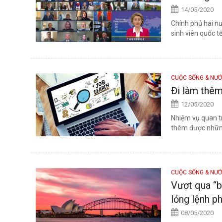
14/05/2020
Chính phủ hai nư
sinh viên quốc tế
CUỘC SỐNG & NƯ
Đi làm thêm
12/05/2020
Nhiệm vụ quan tr
thêm được những 
CUỘC SỐNG & NƯ
Vượt qua “b
lỏng lệnh p
08/05/2020