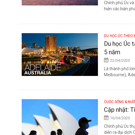
Chính phủ Úc và
hiện các biện ph
DU HỌC ÚC THEO 
Du học Úc tạ
5 năm
22/04/2020
Là thành phố lớn
Melbourne), Adel
CUỘC SỐNG & NƯ
Cập nhật: T
16/04/2020
Chính phủ Úc thự
diễn ra đại dịch C