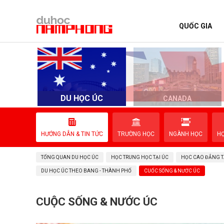
QUỐC GIA
TRANG CHỦ
QUỐC GIA
EVENTS
DU HỌC ÚC
D
CANADA
DỊCH VỤ
HƯỚNG DẪN & TIN TỨC
TRƯỜNG HỌC
NGÀNH HỌC
H
VỀ NAM PHONG
TỔNG QUAN DU HỌC ÚC
HỌC TRUNG HỌC TẠI ÚC
HỌC CAO ĐẲNG T
LIÊN HỆ
DU HỌC ÚC THEO BANG - THÀNH PHỐ
CUỐC SỐNG & NƯỚC ÚC
CUỘC SỐNG & NƯỚC ÚC