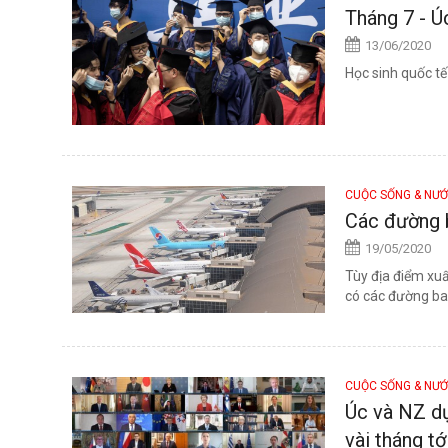
Tháng 7 - Ú
13/06/2020
Học sinh quốc tế
CUỘC SỐNG & NƯ
Các đường b
19/05/2020
Tùy địa điểm xu
có các đường bay
CUỘC SỐNG & NƯ
Úc và NZ dự
vài tháng tớ