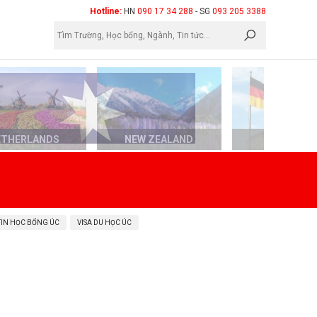
×
Hotline:
HN
090 17 34 288
- SG
093 205 3388
ETHERLANDS
NEW ZEALAND
GERMAN
TIN HỌC BỔNG ÚC
VISA DU HỌC ÚC