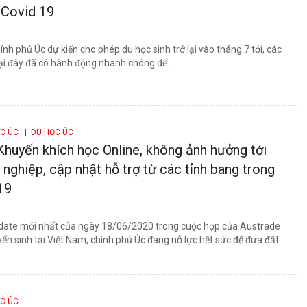
 Covid 19
ính phủ Úc dự kiến cho phép du học sinh trở lại vào tháng 7 tới, các
ại đây đã có hành động nhanh chóng để...
ỚC ÚC
| DU HỌC ÚC
Khuyến khích học Online, không ảnh hưởng tới
 nghiệp, cập nhật hỗ trợ từ các tỉnh bang trong
19
ate mới nhất của ngày 18/06/2020 trong cuộc họp của Austrade
yển sinh tại Việt Nam, chính phủ Úc đang nỗ lực hết sức để đưa đất...
ỚC ÚC