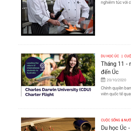
nghiêm túc với c
DU HỌC ÚC
| CUỘ
Tháng 11 - 
đến Úc
20/10/2020
Chính quyền ban
viên quốc tế qua
CUỘC SỐNG & NƯ
Du học Úc -