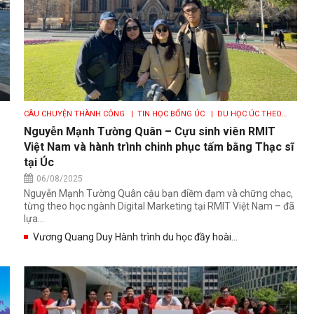
CÂU CHUYỆN THÀNH CÔNG
| TIN HỌC BỔNG ÚC
| DU HỌC ÚC THEO
BANG - THÀNH PHỐ
| HỌC THẠC SỸ & SAU ĐẠI HỌC TẠI ÚC
| VISA DU
Nguyễn Mạnh Tường Quân – Cựu sinh viên RMIT
HỌC ÚC
Việt Nam và hành trình chinh phục tấm bằng Thạc sĩ
tại Úc
06/08/2025
Nguyễn Mạnh Tường Quân cậu bạn điềm đạm và chững chạc,
từng theo học ngành Digital Marketing tại RMIT Việt Nam – đã
lựa...
Vương Quang Duy Hành trình du học đầy hoài...