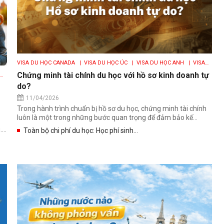
VISA DU HỌC CANADA
| VISA DU HỌC ÚC
| VISA DU HỌC ANH
| VISA
DU HỌC MỸ
Chứng minh tài chính du học với hồ sơ kinh doanh tự
do?
11/04/2026
Trong hành trình chuẩn bị hồ sơ du học, chứng minh tài chính
luôn là một trong những bước quan trọng để đảm bảo kế...
...
Toàn bộ chi phí du học: Học phí sinh...