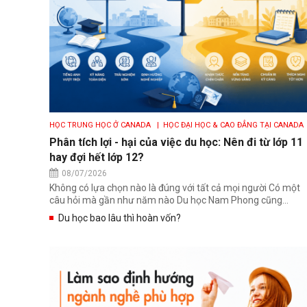
HỌC TRUNG HỌC Ở CANADA
| HỌC ĐẠI HỌC & CAO ĐẲNG TẠI CANADA
HỌC ĐẠI HỌC TẠI ÚC
| HỌC TRUNG HỌC TẠI ANH
| HỌC ĐẠI HỌC AN
Phân tích lợi - hại của việc du học: Nên đi từ lớp 11
HỌC TRUNG HỌC MỸ
| HỌC ĐẠI HỌC TẠI MỸ
hay đợi hết lớp 12?
08/07/2026
Không có lựa chọn nào là đúng với tất cả mọi người Có một
câu hỏi mà gần như năm nào Du học Nam Phong cũng...
Du học bao lâu thì hoàn vốn?