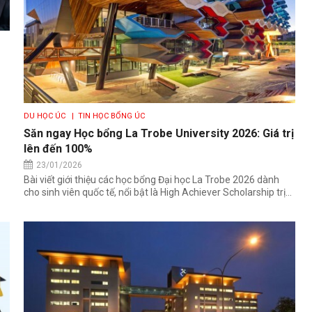
DU HỌC ÚC
| TIN HỌC BỔNG ÚC
Săn ngay Học bổng La Trobe University 2026: Giá trị
lên đến 100%
23/01/2026
Bài viết giới thiệu các học bổng Đại học La Trobe 2026 dành
cho sinh viên quốc tế, nổi bật là High Achiever Scholarship trị...