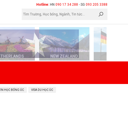
×
Hotline:
HN
090 17 34 288
- SG
093 205 3388
ETHERLANDS
NEW ZEALAND
GERMAN
TIN HỌC BỔNG ÚC
VISA DU HỌC ÚC