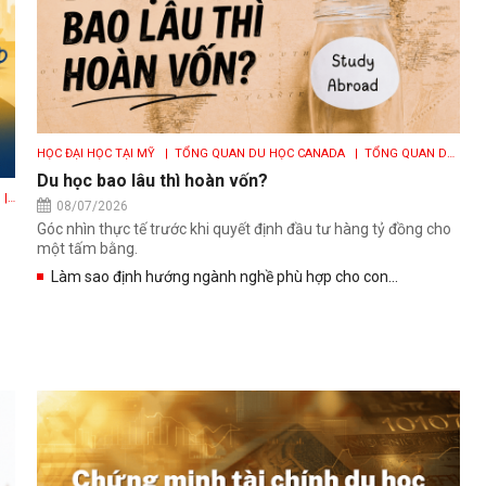
HỌC ĐẠI HỌC TẠI MỸ
| TỔNG QUAN DU HỌC CANADA
| TỔNG QUAN DU
HỌC ÚC
| TỔNG QUAN DU HỌC ANH
| TỔNG QUAN DU HỌC MỸ
Du học bao lâu thì hoàn vốn?
|
08/07/2026
H
|
Góc nhìn thực tế trước khi quyết định đầu tư hàng tỷ đồng cho
một tấm bằng.
Làm sao định hướng ngành nghề phù hợp cho con...