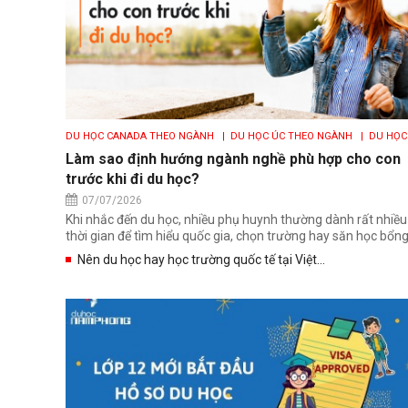
DU HỌC CANADA THEO NGÀNH
| DU HỌC ÚC THEO NGÀNH
| DU HỌC
ANH THEO NGÀNH
| DU HỌC MỸ THEO NGÀNH
Làm sao định hướng ngành nghề phù hợp cho con
trước khi đi du học?
07/07/2026
Khi nhắc đến du học, nhiều phụ huynh thường dành rất nhiều
thời gian để tìm hiểu quốc gia, chọn trường hay săn học bổng.
Nên du học hay học trường quốc tế tại Việt...