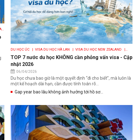
AN
MỸ
o
DU HỌC ÚC
| VISA DU HỌC HÀ LAN
| VISA DU HỌC NEW ZEALAND
|
VISA DU HỌC CANADA
| VISA DU HỌC ANH
TOP 7 nước du học KHÔNG cần phỏng vấn visa - Cập
g
nhật 2026
06/04/2026
Du học chưa bao giờ là một quyết định “đi cho biết”, mà luôn là
một kế hoạch dài hạn, cần được tính toán rõ...
Gap year bao lâu không ảnh hưởng tới hồ sơ...