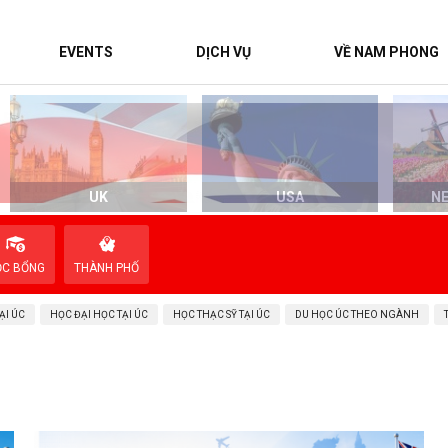
EVENTS
DỊCH VỤ
VỀ NAM PHONG
UK
USA
N
ỌC BỔNG
THÀNH PHỐ
ẠI ÚC
HỌC ĐẠI HỌC TẠI ÚC
HỌC THẠC SỸ TẠI ÚC
DU HỌC ÚC THEO NGÀNH