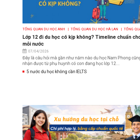
TỔNG QUAN DU HỌC ANH
| TỔNG QUAN DU HỌC HÀ LAN
| TỔNG QU
DU HỌC CANADA
| TỔNG QUAN DU HỌC ÚC
| TỔNG QUAN DU HỌC 
Lớp 12 đi du học có kịp không? Timeline chuẩn ch
mỗi nước
07/04/2026
Đây là câu hỏi mà gần như năm nào du học Nam Phong cũn
nhận được từ phụ huynh có con đang học lớp 12....
5 nước du học không cần IELTS