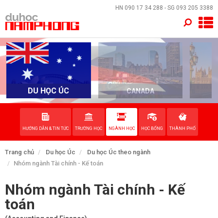
×
HN
090 17 34 288
- SG
093 205 3388
TRANG CHỦ
QUỐC GIA
EVENTS
DU HỌC ÚC
CANADA
DỊCH VỤ
HƯỚNG DẪN & TIN TỨC
TRƯỜNG HỌC
NGÀNH HỌC
HỌC BỔNG
THÀNH PHỐ
VỀ NAM PHONG
Trang chủ
Du học Úc
Du học Úc theo ngành
LIÊN HỆ
Nhóm ngành Tài chính - Kế toán
Nhóm ngành Tài chính - Kế
toán