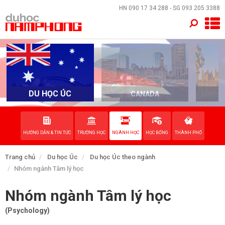
×
HN
090 17 34 288
- SG
093 205 3388
TRANG CHỦ
QUỐC GIA
EVENTS
DU HỌC ÚC
CANADA
DỊCH VỤ
HƯỚNG DẪN & TIN TỨC
TRƯỜNG HỌC
NGÀNH HỌC
HỌC BỔNG
THÀNH PHỐ
VỀ NAM PHONG
Trang chủ
Du học Úc
Du học Úc theo ngành
LIÊN HỆ
Nhóm ngành Tâm lý học
Nhóm ngành Tâm lý học
(Psychology)