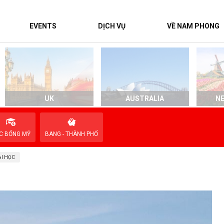
EVENTS
DỊCH VỤ
VỀ NAM PHONG
UK
AUSTRALIA
N
C BỔNG MỸ
BANG - THÀNH PHỐ
I HỌC