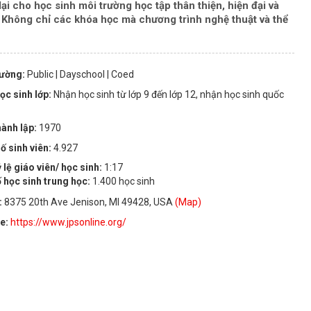
 cho học sinh môi trường học tập thân thiện, hiện đại và
ể. Không chỉ các khóa học mà chương trình nghệ thuật và thể
rường:
Public
| Dayschool
| Coed
ọc sinh lớp:
Nhận học sinh từ lớp 9 đến lớp 12, nhận học sinh quốc
ành lập:
1970
ố sinh viên:
4.927
 lệ giáo viên/ học sinh:
1:17
 học sinh trung học:
1.400 học sinh
:
8375 20th Ave Jenison, MI 49428, USA
(Map)
te:
https://www.jpsonline.org/