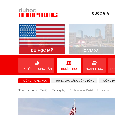
QUỐC GIA
TRANG CHỦ
QUỐC GIA
EVENTS
DU HỌC MỸ
D
CANADA
DỊCH VỤ
TIN TỨC - HƯỚNG DẪN
TRƯỜNG HỌC
NGÀNH HỌC
HỌ
VỀ NAM PHONG
TRƯỜNG TRUNG HỌC
TRƯỜNG CAO ĐẲNG CỘNG ĐỒNG
TRƯỜNG ĐẠ
LIÊN HỆ
Trang chủ
Trường Trung học
Jenison Public Schools