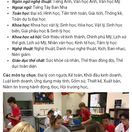
Ngôn ngữ nghệ thuật:
Tiếng Anh, Văn học Anh, Văn học Mỹ.
Ngoại ngữ:
Tiếng Tây Ban Nha
Toán học:
Đại số, Hình học, Tiền tính toán, Giải tích, Thống kê,
Toán dự bị Đại học.
Khoa học:
Khoa học vật lý, Sinh học, Hóa học, Vật lý, Sinh học
biển, Giải phẫu học & Sinh lý học.
Khoa học xã hội:
Giới thiệu về kinh thánh, Chính phủ Mỹ, Lịch sử
thế giới, Lịch sử Mỹ, Nhân văn học, Kinh tế học, Tâm lý học.
Nghệ thuật:
Nghệ thuật, Danh mục nghệ thuật, Kịch, Ban nhạc,
Niên giám.
Giáo dục thể chất:
Sức khỏe cá nhân, Thể thao đồng đội, Thể
dục toàn diện.
Các môn tự chọn:
Địa lý con người, Kế toán, Khởi đầu kinh doanh,
Luật kinh doanh, Ứng dụng máy tính, Gốm sứ, Thiết kế, Xuất bản,
Niềm tin trong hành động, Đọc, Hội trường học,...