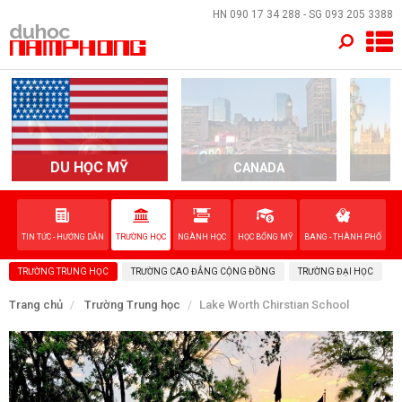
×
HN
090 17 34 288
- SG
093 205 3388
TRANG CHỦ
QUỐC GIA
EVENTS
DU HỌC MỸ
CANADA
DỊCH VỤ
TIN TỨC - HƯỚNG DẪN
TRƯỜNG HỌC
NGÀNH HỌC
HỌC BỔNG MỸ
BANG - THÀNH PHỐ
VỀ NAM PHONG
TRƯỜNG TRUNG HỌC
TRƯỜNG CAO ĐẲNG CỘNG ĐỒNG
TRƯỜNG ĐẠI HỌC
LIÊN HỆ
Trang chủ
Trường Trung học
Lake Worth Chirstian School