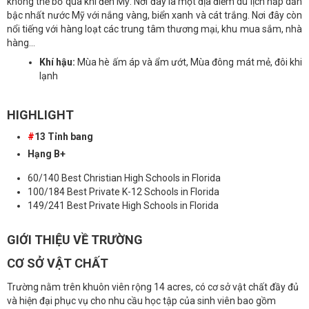
không thể bỏ qua khi đến Mỹ. Nơi đây là một địa điểm du lịch hấp dẫn
bậc nhất nước Mỹ với nắng vàng, biển xanh và cát trắng. Nơi đây còn
nổi tiếng với hàng loạt các trung tâm thương mại, khu mua sắm, nhà
hàng...
Khí hậu:
Mùa hè ấm áp và ẩm ướt, Mùa đông mát mẻ, đôi khi
lạnh
HIGHLIGHT
#
13 Tỉnh bang
Hạng B+
60/140 Best Christian High Schools in Florida
100/184 Best Private K-12 Schools in Florida
149/241 Best Private High Schools in Florida
GIỚI THIỆU VỀ TRƯỜNG
CƠ SỞ VẬT CHẤT
Trường nằm trên khuôn viên rộng 14 acres, có cơ sở vật chất đầy đủ
và hiện đại phục vụ cho nhu cầu học tập của sinh viên bao gồm