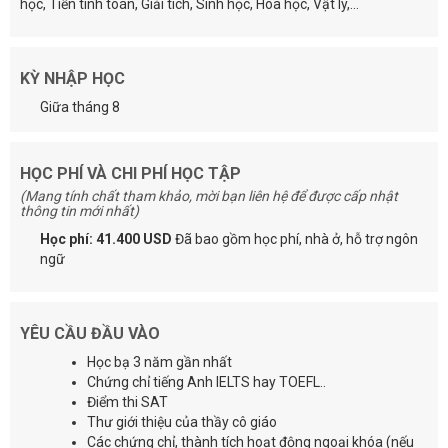
học, Tiền tính toán, Giải tích, Sinh học, Hóa học, Vật lý,...
KỲ NHẬP HỌC
Giữa tháng 8
HỌC PHÍ VÀ CHI PHÍ HỌC TẬP
(Mang tính chất tham khảo, mời bạn liên hệ để được cấp nhật
thông tin mới nhất)
Học phí: 41.400 USD
Đã bao gồm học phí, nhà ở, hỗ trợ ngôn
ngữ
YÊU CẦU ĐẦU VÀO
Học bạ 3 năm gần nhất
Chứng chỉ tiếng Anh IELTS hay TOEFL..
Điểm thi SAT
Thư giới thiệu của thầy cô giáo
Các chứng chỉ, thành tích hoạt động ngoại khóa (nếu