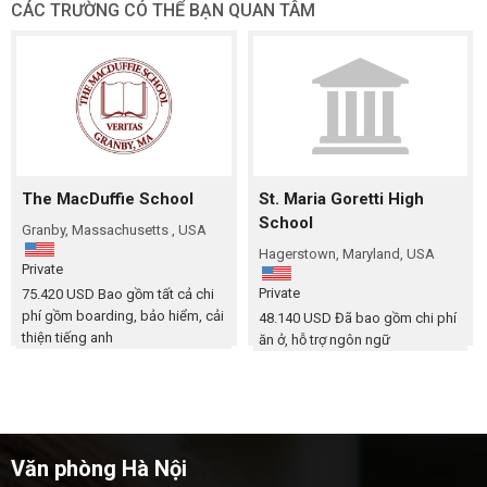
CÁC TRƯỜNG CÓ THỂ BẠN QUAN TÂM
The MacDuffie School
St. Maria Goretti High
School
Granby, Massachusetts , USA
Hagerstown, Maryland, USA
Private
Private
75.420 USD
Bao gồm tất cả chi
phí gồm boarding, bảo hiểm, cải
48.140 USD
Đã bao gồm chi phí
thiện tiếng anh
ăn ở, hỗ trợ ngôn ngữ
Văn phòng Hà Nội