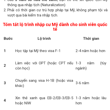
thông qua nhập tịch (Naturalization).
Phải có thời gian cư trú hợp pháp tại Mỹ, không phạm tội và
vượt qua bài kiểm tra nhập tịch.
Tóm tắt lộ trình nhập cư Mỹ dành cho sinh viên quốc
tế
Bước
Lộ trình
Thời gian
1
Học tập tại Mỹ theo visa F-1
2-4 năm hoặc hơn
Làm việc với OPT (hoặc CPT nếu
1-3 năm (tùy
2
còn học)
ngành)
Chuyển sang visa H-1B (hoặc visa
3
3-6 năm
khác)
Xin thẻ xanh qua EB-2/EB-3/EB-5
1-3 năm hoặc lâu
4
hoặc NIW
hơn