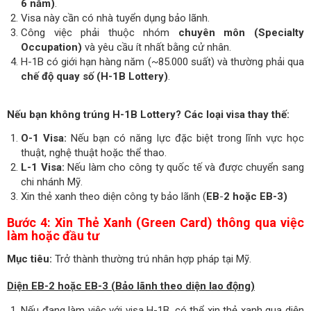
6 năm)
.
Visa này cần có nhà tuyển dụng bảo lãnh.
Công việc phải thuộc nhóm
chuyên môn (Specialty
Occupation)
và yêu cầu ít nhất bằng cử nhân.
H-1B có giới hạn hàng năm (~85.000 suất) và thường phải qua
chế độ quay số (H-1B Lottery)
.
Nếu
bạn
không trúng H-1B Lottery?
Các loại visa thay thế:
O-1 Visa:
Nếu bạn có năng lực đặc biệt trong lĩnh vực học
thuật, nghệ thuật hoặc thể thao.
L-1 Visa:
Nếu làm cho công ty quốc tế và được chuyển sang
chi nhánh Mỹ.
Xin thẻ xanh theo diện công ty bảo lãnh (
EB
-
2 hoặc EB-3)
Bước 4: Xin Thẻ Xanh (Green Card) thông qua việc
làm hoặc đầu tư
Mục tiêu:
Trở thành thường trú nhân hợp pháp tại Mỹ.
Diện EB-2 hoặc EB-3 (Bảo lãnh theo diện lao động)
Nếu đang làm việc với visa H-1B, có thể xin thẻ xanh qua diện