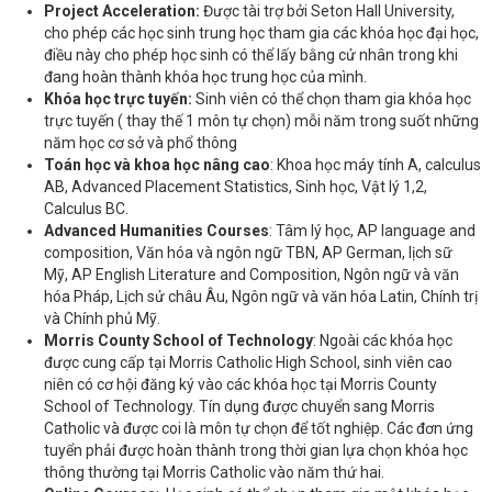
Project Acceleration:
Được tài trợ bởi Seton Hall University,
cho phép các học sinh trung học tham gia các khóa học đại học,
điều này cho phép học sinh có thể lấy bằng cử nhân trong khi
đang hoàn thành khóa học trung học của mình.
Khóa học trực tuyến:
Sinh viên có thể chọn tham gia khóa học
trực tuyến ( thay thế 1 môn tự chọn) mỗi năm trong suốt những
năm học cơ sở và phổ thông
Toán học và khoa học nâng cao
: Khoa học máy tính A, calculus
AB, Advanced Placement Statistics, Sinh học, Vật lý 1,2,
Calculus BC.
Advanced Humanities Courses
: Tâm lý học, AP language and
composition, Văn hóa và ngôn ngữ TBN, AP German, lịch sữ
Mỹ, AP English Literature and Composition, Ngôn ngữ và văn
hóa Pháp, Lịch sử châu Âu, Ngôn ngữ và văn hóa Latin, Chính trị
và Chính phủ Mỹ.
Morris County School of Technology
: Ngoài các khóa học
được cung cấp tại Morris Catholic High School, sinh viên cao
niên có cơ hội đăng ký vào các khóa học tại Morris County
School of Technology. Tín dụng được chuyển sang Morris
Catholic và được coi là môn tự chọn để tốt nghiệp. Các đơn ứng
tuyển phải được hoàn thành trong thời gian lựa chọn khóa học
thông thường tại Morris Catholic vào năm thứ hai.