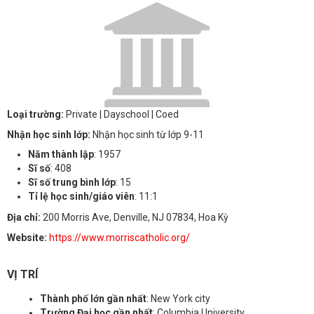
Loại trường:
Private
| Dayschool
| Coed
Nhận học sinh lớp:
Nhận học sinh từ lớp 9-11
Năm thành lập
: 1957
Sĩ số
: 408
Sĩ số trung bình lớp
: 15
Tỉ lệ học sinh/giáo viên
: 11:1
Địa chỉ:
200 Morris Ave, Denville, NJ 07834, Hoa Kỳ
Website:
https://www.morriscatholic.org/
VỊ TRÍ
Thành phố lớn gần nhất
: New York city
Trường Đại học gần nhất
: Columbia University