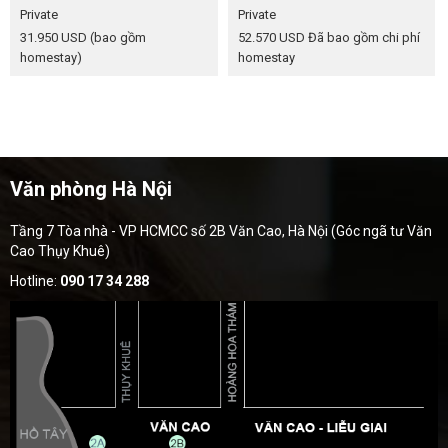
Private
Private
31.950 USD
(bao gồm
52.570 USD
Đã bao gồm chi phí
homestay)
homestay
Văn phòng Hà Nội
Tầng 7 Tòa nhà - VP HCMCC số 2B Văn Cao, Hà Nội (Góc ngã tư Văn
Cao Thụy Khuê)
Hotline:
090 17 34 288