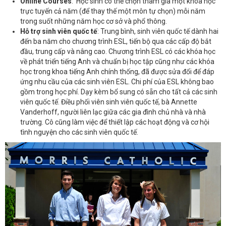
Online Courses
: Học sinh có thể chọn tham gia một khóa học
trực tuyến cả năm (để thay thế một môn tự chọn) mỗi năm
trong suốt những năm học cơ sở và phổ thông.
Hỗ trợ sinh viên quốc tế
: Trung bình, sinh viên quốc tế dành hai
đến ba năm cho chương trình ESL, tiến bộ qua các cấp độ bắt
đầu, trung cấp và nâng cao. Chương trình ESL có các khóa học
về phát triển tiếng Anh và chuẩn bị học tập cũng như các khóa
học trong khoa tiếng Anh chính thống, đã được sửa đổi để đáp
ứng nhu cầu của các sinh viên ESL. Chi phí của ESL không bao
gồm trong học phí. Dạy kèm bổ sung có sẵn cho tất cả các sinh
viên quốc tế. Điều phối viên sinh viên quốc tế, bà Annette
Vanderhoff, người liên lạc giữa các gia đình chủ nhà và nhà
trường. Cô cũng làm việc để thiết lập các hoạt động và cơ hội
tình nguyện cho các sinh viên quốc tế.