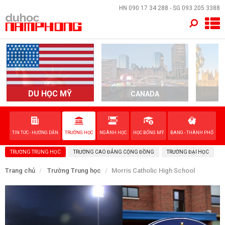
×
HN
090 17 34 288
- SG
093 205 3388
TRANG CHỦ
QUỐC GIA
EVENTS
DU HỌC MỸ
CANADA
DỊCH VỤ
TIN TỨC - HƯỚNG DẪN
TRƯỜNG HỌC
NGÀNH HỌC
HỌC BỔNG MỸ
BANG - THÀNH PHỐ
VỀ NAM PHONG
TRƯỜNG TRUNG HỌC
TRƯỜNG CAO ĐẲNG CỘNG ĐỒNG
TRƯỜNG ĐẠI HỌC
LIÊN HỆ
Trang chủ
Trường Trung học
Morris Catholic High School