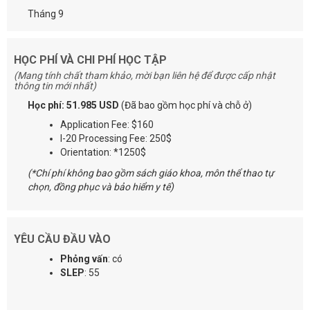
Tháng 9
HỌC PHÍ VÀ CHI PHÍ HỌC TẬP
(Mang tính chất tham khảo, mời bạn liên hệ để được cấp nhật
thông tin mới nhất)
Học phí: 51.985 USD
(Đã bao gồm học phí và chỗ ở)
Application Fee: $160
I-20 Processing Fee: 250$
Orientation: *1250$
(*Chí phí không bao gồm sách giáo khoa, môn thể thao tự
chọn, đồng phục và bảo hiểm y tế)
YÊU CẦU ĐẦU VÀO
Phỏng vấn
: có
SLEP
: 55