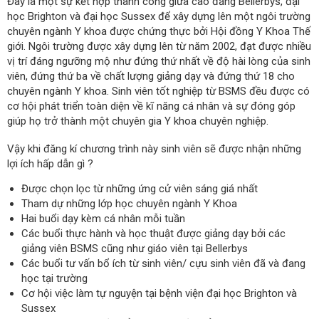
Đây là một sự kết hợp thành công giữa cao đẳng Bellerbys, đại
học Brighton và đại học Sussex để xây dựng lên một ngôi trường
chuyên ngành Y khoa được chứng thực bởi Hội đồng Y Khoa Thế
giới. Ngôi trường được xây dựng lên từ năm 2002, đạt được nhiều
vị trí đáng ngưỡng mộ như đứng thứ nhất về độ hài lòng của sinh
viên, đứng thứ ba về chất lượng giảng dạy và đứng thứ 18 cho
chuyên ngành Y khoa. Sinh viên tốt nghiệp từ BSMS đều được có
cơ hội phát triển toàn diện về kĩ năng cá nhân và sự đóng góp
giúp họ trở thành một chuyên gia Y khoa chuyên nghiệp.
Vậy khi đăng kí chương trình này sinh viên sẽ được nhận những
lợi ích hấp dẫn gì ?
Được chọn lọc từ những ứng cử viên sáng giá nhất
Tham dự những lớp học chuyên ngành Y Khoa
Hai buổi dạy kèm cá nhân mỗi tuần
Các buổi thực hành và học thuật được giảng dạy bởi các
giảng viên BSMS cũng như giáo viên tại Bellerbys
Các buổi tư vấn bổ ích từ sinh viên/ cựu sinh viên đã và đang
học tại trường
Cơ hội việc làm tự nguyện tại bệnh viện đại học Brighton và
Sussex