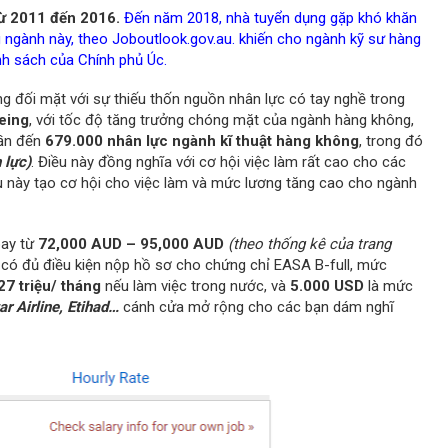
ừ 2011 đến 2016.
Đến năm 2018, nhà tuyển dụng gặp khó khăn
 ngành này, theo Joboutlook.gov.au. khiến cho ngành kỹ sư hàng
nh sách của Chính phủ Úc.
ng đối mặt với sự thiếu thốn nguồn nhân lực có tay nghề trong
eing
, với tốc độ tăng trưởng chóng mặt của ngành hàng không,
cần đến
679.000 nhân lực ngành kĩ thuật hàng không
, trong đó
 lực)
. Điều này đồng nghĩa với cơ hội việc làm rất cao cho các
u này tạo cơ hội cho việc làm và mức lương tăng cao cho ngành
bay từ
72,000 AUD – 95,000 AUD
(theo thống kê của trang
 có đủ điều kiện nộp hồ sơ cho chứng chỉ EASA B-full, mức
 27 triệu/ tháng
nếu làm việc trong nước, và
5.000 USD
là mức
ar Airline, Etihad…
cánh cửa mở rộng cho các bạn dám nghĩ