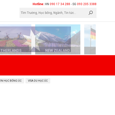
×
Hotline:
HN
090 17 34 288
- SG
093 205 3388
ETHERLANDS
NEW ZEALAND
GERMAN
TIN HỌC BỔNG ÚC
VISA DU HỌC ÚC