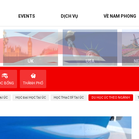
EVENTS
DỊCH VỤ
VỀ NAM PHONG
UK
USA
N
ỌC BỔNG
THÀNH PHỐ
ẠI ÚC
HỌC ĐẠI HỌC TẠI ÚC
HỌC THẠC SỸ TẠI ÚC
DU HỌC ÚC THEO NGÀNH