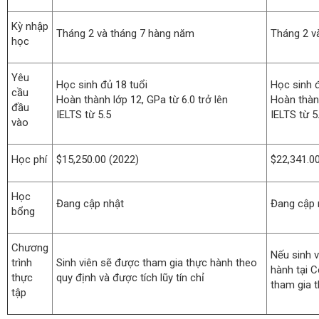
Kỳ nhập
Tháng 2 và tháng 7 hàng năm
Tháng 2 v
học
Yêu
Học sinh đủ 18 tuổi
Học sinh đ
cầu
Hoàn thành lớp 12, GPa từ 6.0 trở lên
Hoàn thành
đầu
IELTS từ 5.5
IELTS từ 5
vào
Học phí
$15,250.00 (2022)
$22,341.0
Học
Đang cập nhật
Đang cập 
bổng
Chương
Nếu sinh v
trình
Sinh viên sẽ được tham gia thực hành theo
hành tại Ce
thực
quy định và được tích lũy tín chỉ
tham gia 
tập