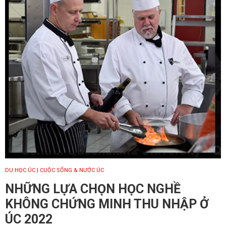
DU HỌC ÚC
| CUỘC SỐNG & NƯỚC ÚC
NHỮNG LỰA CHỌN HỌC NGHỀ
KHÔNG CHỨNG MINH THU NHẬP Ở
ÚC 2022