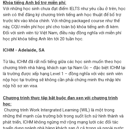
Khóa tiếng Anh bổ trợ miễn phí:
Với những học sinh chưa đạt điểm IELTS như yêu cầu ở trên, học
sinh có thể đăng ký chương trình tiếng anh học thuật để bổ trợ
trước khi vào khóa chính. Với những packaged course như thế
này, CQU miễn phí học phí cho toàn bộ khóa tiếng anh đi kèm.
Đối với sinh viên từ Việt Nam, điều này đồng nghĩa với miễn phí
học phí khóa tiếng Anh lên tới 20 tuần học.
ICHM - Adelaide, SA
Từ lâu, ICHM đã rất nổi tiếng giữa các học sinh muốn theo học
chương trình nhà hàng, khách sạn tại Nam Úc – đặc biệt ICHM lại
là trường được xếp hạng Level 1 – đồng nghĩa với việc sinh viên
nộp học tại trường sẽ không cần phải chứng minh thu nhập khi
nộp hồ sơ xin visa.
Chương trình thực tập bắt buộc đan xen với chương trình
học:
Chương trình Work Intergrated Learning (WIL) là một trong
những thế mạnh của trường bởi trong suốt lịch sử hình thành và
phát triển, ICHM không ngừng mở rộng mạng lưới các đối tác
tuyển dụng ngành nhà hàng khách sạn ở cả trong và ngoài nước.