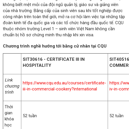
không biết mệt mỏi của đội ngũ quản lý, giáo sư và giảng viên
của nhà trường. Bằng cấp của sinh viên sau khi tốt nghiệp được
công nhận trên toàn thế giới, mở ra cơ hội làm việc tại những tập
đoàn kinh tế đa quốc gia và các tổ chức hàng đầu quốc tế. CQU
thuộc nhóm trường Level 1 – sinh viên Việt Nam không cần
chuẩn bị hồ sơ chứng minh thu nhập khi xin visa.
Chương trình nghề hướng tới bằng cử nhân tại CQU
SIT30616 - CERTIFICATE III IN
SIT40516
HOSPITALITY
COMMER
Link
https://www.cqu.edu.au/courses/certificate-
https://ww
chương
iii-in-commercial-cookery?international
iv-in-com
trình
Thời
gian
52 tuần
52 tuần
khóa
học