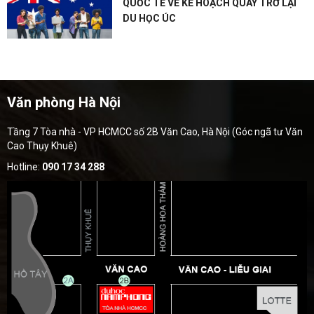
QUỐC TẾ VỀ KẾ HOẠCH QUAY TRỞ LẠI
DU HỌC ÚC
Văn phòng Hà Nội
Tầng 7 Tòa nhà - VP HCMCC số 2B Văn Cao, Hà Nội (Góc ngã tư Văn
Cao Thụy Khuê)
Hotline:
090 17 34 288