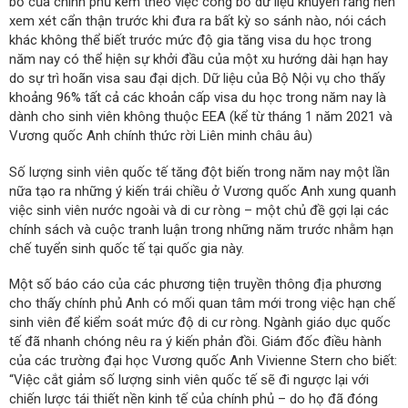
bố của chính phủ kèm theo việc công bố dữ liệu khuyên rằng nên
xem xét cẩn thận trước khi đưa ra bất kỳ so sánh nào, nói cách
khác không thể biết trước mức độ gia tăng visa du học trong
năm nay có thể hiện sự khởi đầu của một xu hướng dài hạn hay
do sự trì hoãn visa sau đại dịch. Dữ liệu của Bộ Nội vụ cho thấy
khoảng 96% tất cả các khoản cấp visa du học trong năm nay là
dành cho sinh viên không thuộc EEA (kể từ tháng 1 năm 2021 và
Vương quốc Anh chính thức rời Liên minh châu âu)
Số lượng sinh viên quốc tế tăng đột biến trong năm nay một lần
nữa tạo ra những ý kiến trái chiều ở Vương quốc Anh xung quanh
việc sinh viên nước ngoài và di cư ròng – một chủ đề gợi lại các
chính sách và cuộc tranh luận trong những năm trước nhằm hạn
chế tuyển sinh quốc tế tại quốc gia này.
Một số báo cáo của các phương tiện truyền thông địa phương
cho thấy chính phủ Anh có mối quan tâm mới trong việc hạn chế
sinh viên để kiểm soát mức độ di cư ròng. Ngành giáo dục quốc
tế đã nhanh chóng nêu ra ý kiến phản đồi. Giám đốc điều hành
của các trường đại học Vương quốc Anh Vivienne Stern cho biết:
“Việc cắt giảm số lượng sinh viên quốc tế sẽ đi ngược lại với
chiến lược tái thiết nền kinh tế của chính phủ – do họ đã đóng