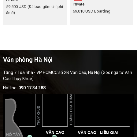
Private
59.500 USD
(Đã bao gồm chi phí
69.010 USD
Boarding
ăn ở)
Văn phòng Hà Nội
Tầng 7 Tòa nhà - VP HCMCC số 2B Văn Cao, Hà Nội (Góc ngã tư Văn
Cao Thụy Khuê)
Hotline:
090 17 34 288