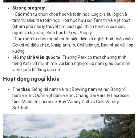
Strong program:
-
Các môn tự chọn khoa học và toán học: Logic, siêu logic và
tâm trí; Điều tra toán học; Hóa học hữu cơ; Tâm trí và Vật chất
(khám phá các lý thuyết tìm cách giải thích hành vi của con
người và bộ não); Sinh học biển và Pháp y.
- Các môn tự chọn nghệ thuật biểu diễn và nghệ thuật biểu diễn:
Cơ khí và điêu khắc, Nhiếp ảnh, In, Chế biến gỗ, Dàn nhạc và Hợp
xướng.
Hỗ trợ sinh viên quốc tế:
Trường Park có một chương trình
tiếng Anh rất mạnh mẽ, với kinh nghiệm 60 năm giáo dục sinh
viên quốc tế đằng sau nó
Hoạt động ngoại khóa
Thể thao
: Bóng đá nam và nữ; Bowling nam và nữ; Bóng rổ
nam và nữ; Quần vợt nam và nữ; Chàng trai Varsity Lacrosse;
Girls Modified Lacrosse: Boy Varsity Golf và Girls Varsity
Softball.