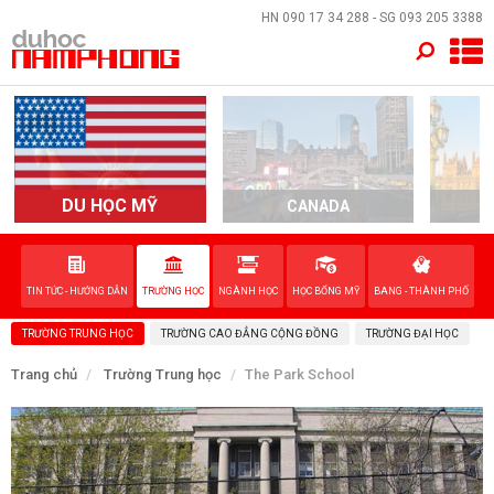
×
HN
090 17 34 288
- SG
093 205 3388
TRANG CHỦ
QUỐC GIA
EVENTS
DU HỌC MỸ
CANADA
DỊCH VỤ
TIN TỨC - HƯỚNG DẪN
TRƯỜNG HỌC
NGÀNH HỌC
HỌC BỔNG MỸ
BANG - THÀNH PHỐ
VỀ NAM PHONG
TRƯỜNG TRUNG HỌC
TRƯỜNG CAO ĐẲNG CỘNG ĐỒNG
TRƯỜNG ĐẠI HỌC
LIÊN HỆ
Trang chủ
Trường Trung học
The Park School