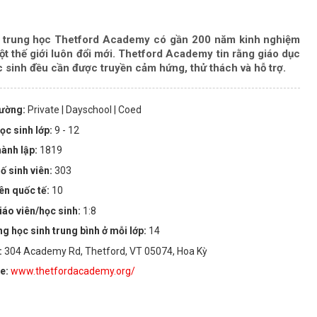
ờng trung học Thetford Academy có gần 200 năm kinh nghiệm
ột thế giới luôn đổi mới. Thetford Academy tin rằng giáo dục
c sinh đều cần được truyền cảm hứng, thử thách và hỗ trợ.
rường:
Private
| Dayschool
| Coed
ọc sinh lớp:
9 - 12
ành lập:
1819
ố sinh viên:
303
iên quốc tế:
10
iáo viên/học sinh:
1:8
ng học sinh trung bình ở mỗi lớp:
14
:
304 Academy Rd, Thetford, VT 05074, Hoa Kỳ
te:
www.thetfordacademy.org/