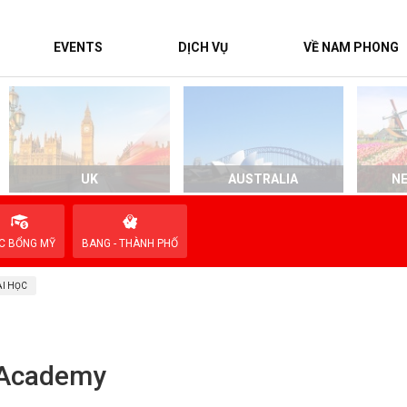
EVENTS
DỊCH VỤ
VỀ NAM PHONG
UK
AUSTRALIA
N
C BỔNG MỸ
BANG - THÀNH PHỐ
I HỌC
 Academy