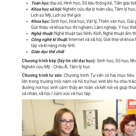
Toán học:
Đại số, Hình học, Số liệu thống kê, Tiền giải t
Khoa học xã hội:
Nghiên cứu địa lý toàn cầu, Tâm lý học
Lịch sử Mỹ, Lịch sử thế giới.
Khoa học:
Sinh học, Hóa học, Vật lý, Thiên văn học, Giải
Giới thiệu về khoa học thí nghiệm, Lâm nghiệp, Y học thể
Nghệ thuật:
Nghệ thuật tạo hình, Kịch, Nghệ thuật ẩm t
Công nghệ kĩ thuật:
Internet và xã hội, Giới thiệ về kho
tập và kĩ năng máy tính.
Giáo dục thể chất
Chương trình kép (lấy tín chỉ đại học):
Sinh học, Số học, Nh
Nghiên cứu Mỹ - Châu Á, Tâm lý học.
Chương trình tư vấn:
Chương trình Tư vấn có hai mục tiêu:
lớn trong trường mỗi năm và hỗ trợ học sinh khi họ chịu trá
đường nơi học sinh cảm thấy an toàn và kết nối và giúp th
cá nhân, xã hội / cảm xúc và học tập.