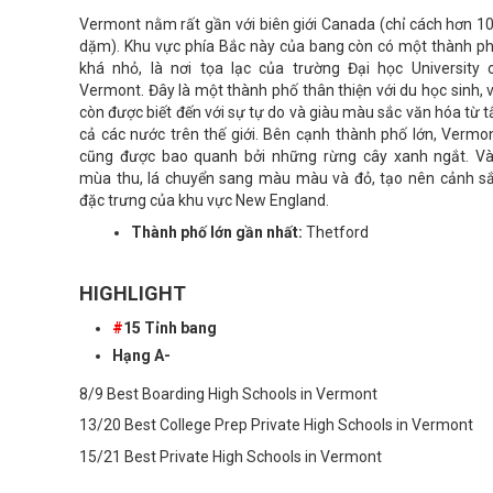
Vermont nằm rất gần với biên giới Canada (chỉ cách hơn 1
dặm). Khu vực phía Bắc này của bang còn có một thành p
khá nhỏ, là nơi tọa lạc của trường Đại học University 
Vermont. Đây là một thành phố thân thiện với du học sinh, 
còn được biết đến với sự tự do và giàu màu sắc văn hóa từ t
cả các nước trên thế giới. Bên cạnh thành phố lớn, Vermo
cũng được bao quanh bởi những rừng cây xanh ngắt. V
mùa thu, lá chuyển sang màu màu và đỏ, tạo nên cảnh s
đặc trưng của khu vực New England.
Thành phố lớn gần nhất:
Thetford
HIGHLIGHT
#
15 Tỉnh bang
Hạng A-
8/9 Best Boarding High Schools in Vermont
13/20 Best College Prep Private High Schools in Vermont
15/21 Best Private High Schools in Vermont