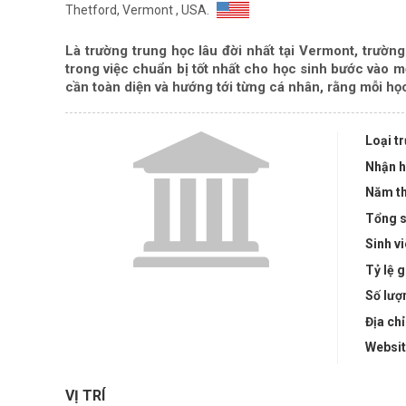
Thetford, Vermont , USA.
Là trường trung học lâu đời nhất tại Vermont, trư
trong việc chuẩn bị tốt nhất cho học sinh bước vào m
cần toàn diện và hướng tới từng cá nhân, rằng mỗi họ
Loại t
Nhận h
Năm th
Tổng s
Sinh v
Tỷ lệ g
Số lượ
Địa chỉ
Websi
VỊ TRÍ