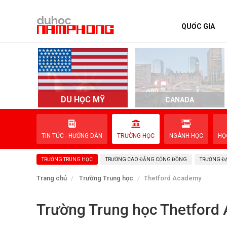
QUỐC GIA
TRANG CHỦ
QUỐC GIA
EVENTS
DU HỌC MỸ
D
CANADA
DỊCH VỤ
TIN TỨC - HƯỚNG DẪN
TRƯỜNG HỌC
NGÀNH HỌC
HỌ
VỀ NAM PHONG
TRƯỜNG TRUNG HỌC
TRƯỜNG CAO ĐẲNG CỘNG ĐỒNG
TRƯỜNG ĐẠ
LIÊN HỆ
Trang chủ
Trường Trung học
Thetford Academy
Trường Trung học Thetford