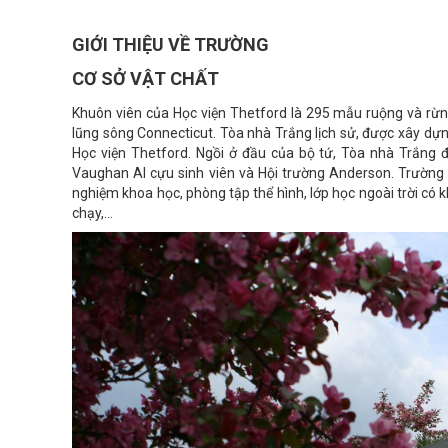
GIỚI THIỆU VỀ TRƯỜNG
CƠ SỞ VẬT CHẤT
Khuôn viên của Học viện Thetford là 295 mẫu ruộng và rừn
lũng sông Connecticut.
Tòa nhà Trắng lịch sử, được xây dự
Học viện Thetford.
Ngồi ở đầu của bộ tứ, Tòa nhà Trắng 
Vaughan Al cựu sinh viên và Hội trường Anderson. Trường 
nghiệm khoa học, phòng tập thể hình, l
ớp học ngoài trời có 
chạy,...