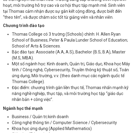
hoạt, môi trường hỗ trợ cao và cơ hội thực tập mạnh mẽ. Sinh viên
tại Thomas cảm nhận được sự gắn kết cộng đồng, được biết đến
“theo tên”, và được chăm sóc tốt từ giảng viên và nhân viên.
Chương trình đào tạo
Thomas College có 3 trường (Schools) chính: H. Allen Ryan
School of Business; Peter & Paula Lunder School of Education;
School of Arts & Sciences.
Bậc đào tạo: Associate (A.A, A.S), Bachelor (B.S, B.A), Master
(M.S, MBA).
Một số ngành học: Kinh doanh, Quản trị, Giáo dục, Khoa học Máy
tính / Công nghệ, Cybersecurity, Truyền thông kỹ thuật số, Toán
ứng dụng, Môi trường, v.v. (theo danh mục các ngành quốc tế
Thomas College).
Đặc điểm: chương trình gắn liền thực tế, Thomas nhấn mạnh kỹ
năng nghề nghiệp, thực tập, và môi trường học tập “giáo dục
nhân bản + công việc”.
Ngành học thế mạnh
Business / Quản trị kinh doanh
Công nghệ thông tin / Computer Science / Cybersecurity
Khoa học ứng dụng (Applied Mathematics)