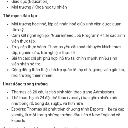
Giáo dục (Education)
Môi trường / Khoa học tự nhiên
Thế mạnh đào tạo
Môi trường học nhỏ, lớp cá nhân hoá giúp sinh viên được quan
tâm kỹ.
Cam kết nghề nghiệp: “Guaranteed Job Program” + tỉ lệ cao sinh
viên thực tập.
Truy cập thực hành: Thomas yêu cầu hoặc khuyến khích thực
tập, nghiên cứu, trải nghiệm thực tế.
Giá trị cao: chi phí phù hợp, hỗ trợ tài chính mạnh, nhiều sinh
viên nhận hỗ trợ.
Cộng đồng thân thiện, hỗ trợ quốc tế: lớp nhỏ, giảng viên gắn bó,
môi trường thiên nhiên.
Hoạt động trong trường
Thomas có 26 câu lạc bộ sinh viên theo trang Admissions.
Thể thao: họ có 24 đội thể thao (varsity) bao gồm nhiều môn
như bóng rổ, bóng đá, rugby, và hơn nữa.
Esports: Thomas đã phát triển chương trình Esports – kể cả cấp
varsity, là một trong những trường đầu tiên ở New England về
Esports.