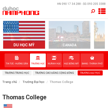
×
HN
090 17 34 288
- SG
093 205 3388
TRANG CHỦ
QUỐC GIA
EVENTS
DU HỌC MỸ
CANADA
DỊCH VỤ
TIN TỨC - HƯỚNG DẪN
TRƯỜNG HỌC
NGÀNH HỌC
HỌC BỔNG MỸ
BANG - THÀNH PHỐ
VỀ NAM PHONG
TRƯỜNG TRUNG HỌC
TRƯỜNG CAO ĐẲNG CỘNG ĐỒNG
TRƯỜNG ĐẠI HỌC
LIÊN HỆ
Trang chủ
Trường Đại học
Thomas College
Thomas College