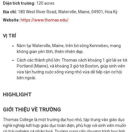
Diện tích trường:
120 acres
Địa chỉ:
180 West River Road, Waterville, Maine, 04901, Hoa Kỳ
Website:
https://www.thomas.edu/
VỊ TRÍ
Nằm tại Waterville, Maine, trên bờ sông Kennebec, mang
không gian yên tĩnh, thiên nhiên đẹp.
Cách các thành phố lớn: Thomas cách khoảng 1 giờ lái xe tới
Portland (Maine), và khoảng 3 giờ tới Boston, giúp sinh viên
vừa tận hưởng cuộc sống vùng nhỏ vừa dễ tiếp cận cơ hội
bên ngoài.
HIGHLIGHT
GIỚI THIỆU VỀ TRƯỜNG
Thomas College là một trường đại học nhỏ, tập trung vào giáo dục
nghề nghiệp kết hợp giáo dục toàn diện, phù hợp với sinh viên muốn
có trải nghiệm cá nhân hoá. Trường cung cấp chương trình học linh