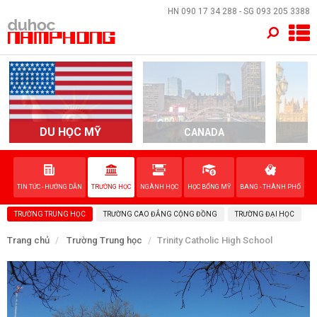
×
HN
090 17 34 288
- SG
093 205 3388
TRANG CHỦ
QUỐC GIA
EVENTS
DU HỌC MỸ
CANADA
DỊCH VỤ
TIN TỨC - HƯỚNG DẪN
TRƯỜNG HỌC
NGÀNH HỌC
HỌC BỔNG MỸ
BANG - THÀNH PHỐ
VỀ NAM PHONG
TRƯỜNG TRUNG HỌC
TRƯỜNG CAO ĐẲNG CỘNG ĐỒNG
TRƯỜNG ĐẠI HỌC
LIÊN HỆ
Trang chủ
Trường Trung học
Trinity Catholic High School