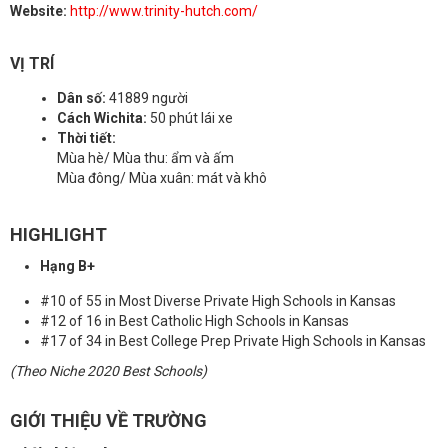
Website:
http://www.trinity-hutch.com/
VỊ TRÍ
Dân số:
41889 người
Cách Wichita:
50 phút lái xe
Thời tiết:
Mùa hè/ Mùa thu: ẩm và ấm
Mùa đông/ Mùa xuân: mát và khô
HIGHLIGHT
Hạng B+
#10 of 55 in Most Diverse Private High Schools in Kansas
#12 of 16 in Best Catholic High Schools in Kansas
#17 of 34 in Best College Prep Private High Schools in Kansas
(Theo Niche 2020 Best Schools)
GIỚI THIỆU VỀ TRƯỜNG