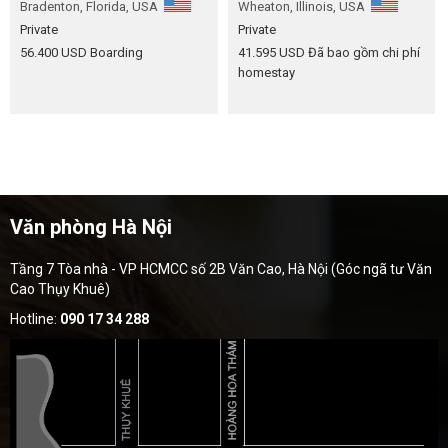
Bradenton, Florida, USA
Wheaton, Illinois, USA
Private
Private
56.400 USD
Boarding
41.595 USD
Đã bao gồm chi phí
homestay
Văn phòng Hà Nội
Tầng 7 Tòa nhà - VP HCMCC số 2B Văn Cao, Hà Nội (Góc ngã tư Văn
Cao Thụy Khuê)
Hotline:
090 17 34 288