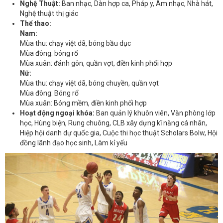
Nghệ Thuật:
Ban nhạc, Dàn hợp ca, Pháp y, Âm nhạc, Nhà hát,
Nghệ thuật thị giác
Thể thao:
Nam:
Mùa thu: chạy việt dã, bóng bầu dục
Mùa đông: bóng rổ
Mùa xuân: đánh gôn, quần vợt, điền kinh phối hợp
Nữ:
Mùa thu: chạy việt dã, bóng chuyền, quần vợt
Mùa đông: Bóng rổ
Mùa xuân: Bóng mềm, điền kinh phối hợp
Hoạt động ngoại khóa:
Ban quản lý khuôn viên, Văn phòng lớp
học, Hùng biện, Rung chuông, CLB xây dựng kĩ năng cá nhân,
Hiệp hội danh dự quốc gia, Cuộc thi học thuật Scholars Bolw, Hội
đồng lãnh đạo học sinh, Làm kỉ yếu