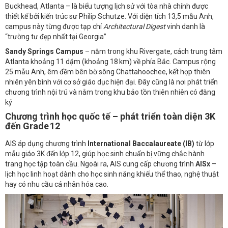
Buckhead, Atlanta – là biểu tượng lịch sử với tòa nhà chính được
thiết kế bởi kiến trúc sư Philip Schutze. Với diện tích 13,5 mẫu Anh,
campus này từng được tạp chí
Architectural Digest
vinh danh là
“trường tư đẹp nhất tại Georgia”
Sandy Springs Campus
– nằm trong khu Rivergate, cách trung tâm
Atlanta khoảng 11 dặm (khoảng 18 km) về phía Bắc. Campus rộng
25 mẫu Anh, êm đềm bên bờ sông Chattahoochee, kết hợp thiên
nhiên yên bình với cơ sở giáo dục hiện đại. Đây cũng là nơi phát triển
chương trình nội trú và nằm trong khu bảo tồn thiên nhiên có đăng
ký
Chương trình học quốc tế – phát triển toàn diện 3K
đến Grade 12
AIS áp dụng chương trình
International Baccalaureate (IB)
từ lớp
mẫu giáo 3K đến lớp 12, giúp học sinh chuẩn bị vững chắc hành
trang học tập toàn cầu. Ngoài ra, AIS cung cấp chương trình
AISx
–
lịch học linh hoạt dành cho học sinh năng khiếu thể thao, nghệ thuật
hay có nhu cầu cá nhân hóa cao.