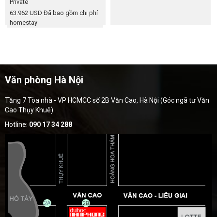
Private
63.962 USD
Đã bao gồm chi phí
homestay
Văn phòng Hà Nội
Tầng 7 Tòa nhà - VP HCMCC số 2B Văn Cao, Hà Nội (Góc ngã tư Văn
Cao Thụy Khuê)
Hotline:
090 17 34 288