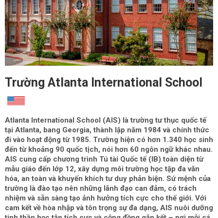
Trường Atlanta International School
Atlanta International School (AIS)
là trường tư thục quốc tế
tại Atlanta, bang Georgia, thành lập năm 1984 và chính thức
đi vào hoạt động từ 1985. Trường hiện có hơn 1.340 học sinh
đến từ khoảng 90 quốc tịch, nói hơn 60 ngôn ngữ khác nhau.
AIS cung cấp chương trình Tú tài Quốc tế (IB) toàn diện từ
mẫu giáo đến lớp 12, xây dựng môi trường học tập đa văn
hóa, an toàn và khuyến khích tư duy phản biện. Sứ mệnh của
trường là đào tạo nên những lãnh đạo can đảm, có trách
nhiệm và sẵn sàng tạo ảnh hưởng tích cực cho thế giới. Với
cam kết về hòa nhập và tôn trọng sự đa dạng, AIS nuôi dưỡng
tinh thần học tập tích cực và cộng đồng gắn kết – nơi mỗi cá