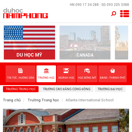
×
HN
090 17 34 288
- SG
093 205 3388
TRANG CHỦ
QUỐC GIA
EVENTS
DU HỌC MỸ
CANADA
DỊCH VỤ
TIN TỨC - HƯỚNG DẪN
TRƯỜNG HỌC
NGÀNH HỌC
HỌC BỔNG MỸ
BANG - THÀNH PHỐ
VỀ NAM PHONG
TRƯỜNG TRUNG HỌC
TRƯỜNG CAO ĐẲNG CỘNG ĐỒNG
TRƯỜNG ĐẠI HỌC
LIÊN HỆ
Trang chủ
Trường Trung học
Atlanta International School