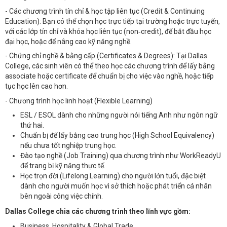
- Các chương trình tín chỉ & học tập liên tục (Credit & Continuing
Education): Bạn có thể chọn học trực tiếp tại trường hoặc trực tuyến,
với các lớp tín chỉ và khóa học liên tục (non‐credit), để bắt đầu học
đại học, hoặc để nâng cao kỹ năng nghề.
- Chứng chỉ nghề & bằng cấp (Certificates & Degrees): Tại Dallas
College, các sinh viên có thể theo học các chương trình để lấy bằng
associate hoặc certificate để chuẩn bị cho việc vào nghề, hoặc tiếp
tục học lên cao hơn.
- Chương trình học linh hoạt (Flexible Learning)
ESL / ESOL dành cho những người nói tiếng Anh như ngôn ngữ
thứ hai.
Chuẩn bị để lấy bằng cao trung học (High School Equivalency)
nếu chưa tốt nghiệp trung học.
Đào tạo nghề (Job Training) qua chương trình như WorkReadyU
để trang bị kỹ năng thực tế.
Học trọn đời (Lifelong Learning) cho người lớn tuổi, đặc biệt
dành cho người muốn học vì sở thích hoặc phát triển cá nhân
bên ngoài công việc chính.
Dallas College chia các chương trình theo lĩnh vực gồm:
Business, Hospitality & Global Trade