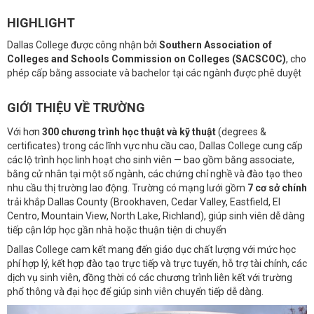
HIGHLIGHT
Dallas College được công nhận bởi
Southern Association of
Colleges and Schools Commission on Colleges (SACSCOC)
, cho
phép cấp bằng associate và bachelor tại các ngành được phê duyệt
GIỚI THIỆU VỀ TRƯỜNG
Với hơn
300 chương trình học thuật và kỹ thuật
(degrees &
certificates) trong các lĩnh vực nhu cầu cao, Dallas College cung cấp
các lộ trình học linh hoạt cho sinh viên — bao gồm bằng associate,
bằng cử nhân tại một số ngành, các chứng chỉ nghề và đào tạo theo
nhu cầu thị trường lao động. Trường có mạng lưới gồm
7 cơ sở chính
trải khắp Dallas County (Brookhaven, Cedar Valley, Eastfield, El
Centro, Mountain View, North Lake, Richland), giúp sinh viên dễ dàng
tiếp cận lớp học gần nhà hoặc thuận tiện di chuyển
Dallas College cam kết mang đến giáo dục chất lượng với mức học
phí hợp lý, kết hợp đào tạo trực tiếp và trực tuyến, hỗ trợ tài chính, các
dịch vụ sinh viên, đồng thời có các chương trình liên kết với trường
phổ thông và đại học để giúp sinh viên chuyển tiếp dễ dàng.