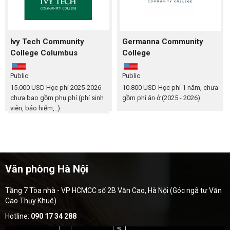
Ivy Tech Community
Germanna Community
College Columbus
College
Public
Public
15.000 USD
Học phí 2025‑2026
10.800 USD
Học phí 1 năm, chưa
chưa bao gồm phụ phí (phí sinh
gồm phí ăn ở (2025 - 2026)
viên, bảo hiểm,..)
Văn phòng Hà Nội
Tầng 7 Tòa nhà - VP HCMCC số 2B Văn Cao, Hà Nội (Góc ngã tư Văn
Cao Thụy Khuê)
Hotline:
090 17 34 288