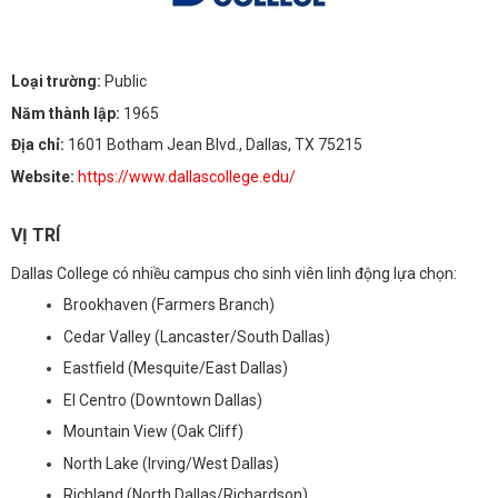
Loại trường:
Public
Năm thành lập:
1965
Địa chỉ:
1601 Botham Jean Blvd., Dallas, TX 75215
Website:
https://www.dallascollege.edu/
VỊ TRÍ
Dallas College có nhiều campus cho sinh viên linh động lựa chọn:
Brookhaven (Farmers Branch)
Cedar Valley (Lancaster/South Dallas)
Eastfield (Mesquite/East Dallas)
El Centro (Downtown Dallas)
Mountain View (Oak Cliff)
North Lake (Irving/West Dallas)
Richland (North Dallas/Richardson)