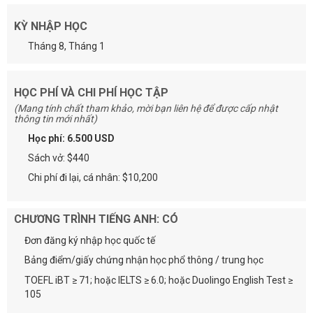
KỲ NHẬP HỌC
Tháng 8, Tháng 1
HỌC PHÍ VÀ CHI PHÍ HỌC TẬP
(Mang tính chất tham khảo, mời bạn liên hệ để được cấp nhật
thông tin mới nhất)
Học phí: 6.500 USD
Sách vở: $440
Chi phí đi lại, cá nhân: $10,200
CHƯƠNG TRÌNH TIẾNG ANH: CÓ
Đơn đăng ký nhập học quốc tế
Bảng điểm/giấy chứng nhận học phổ thông / trung học
TOEFL iBT ≥ 71; hoặc IELTS ≥ 6.0; hoặc Duolingo English Test ≥
105