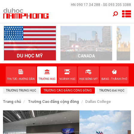
×
HN
090 17 34 288
- SG
093 205 3388
TRANG CHỦ
QUỐC GIA
EVENTS
DU HỌC MỸ
CANADA
DỊCH VỤ
TIN TỨC - HƯỚNG DẪN
TRƯỜNG HỌC
NGÀNH HỌC
HỌC BỔNG MỸ
BANG - THÀNH PHỐ
VỀ NAM PHONG
TRƯỜNG TRUNG HỌC
TRƯỜNG CAO ĐẲNG CỘNG ĐỒNG
TRƯỜNG ĐẠI HỌC
LIÊN HỆ
Trang chủ
Trường Cao đẳng cộng đồng
Dallas College