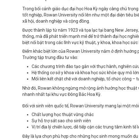
Trong bối cảnh giáo dục đại học Hoa Kỳ ngày càng chú trọng 
tốt nghiệp, Rowan University nổi lên như một đại diện tiêu bi
xã hội, doanh nghiệp và cộng đồng.
Được thành lập từ năm 1923 và tọa lạc tại bang New Jersey,
thống, mà đã phát triển mạnh mẽ để trở thành đại học nghiên
biệt nổi bật trong các lĩnh vực kỹ thuật, y khoa, khoa học s
Điểm khác biệt lớn của Rowan University nằm ở định hướng phá
Trường tập trung đầu tư vào:
Các chương trình đào tạo gắn với thực hành, nghiên cứ
Hệ thống cơ sở y khoa và khoa học sức khỏe quy mô lớn
Mối liên kết chặt chẽ với doanh nghiệp, tổ chức công – 
Nhờ đó, Rowan không ngừng mở rộng ảnh hưởng học thuật và 
nhanh nhất tại khu vực Đông Bắc Hoa Kỳ.
Đối với sinh viên quốc tế, Rowan University mang lại một mô
Chất lượng học thuật vững chắc
Sự hỗ trợ sát sao cho sinh viên
Vị trí địa lý chiến lược, dễ tiếp cận các trung tâm kinh t
Đây là lựa chọn phù hợp cho những học sinh mong muốn du 