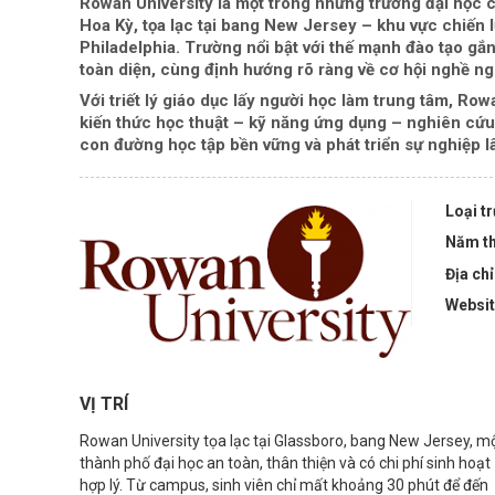
Rowan University là một trong những trường đại học c
Hoa Kỳ, tọa lạc tại bang New Jersey – khu vực chiến l
Philadelphia. Trường nổi bật với thế mạnh đào tạo gắn 
toàn diện, cùng định hướng rõ ràng về cơ hội nghề ngh
Với triết lý giáo dục lấy người học làm trung tâm, Ro
kiến thức học thuật – kỹ năng ứng dụng – nghiên cứu
con đường học tập bền vững và phát triển sự nghiệp lâ
Loại t
Năm th
Địa chỉ
Websi
VỊ TRÍ
Rowan University tọa lạc tại Glassboro, bang New Jersey, m
thành phố đại học an toàn, thân thiện và có chi phí sinh hoạt
hợp lý. Từ campus, sinh viên chỉ mất khoảng 30 phút để đến