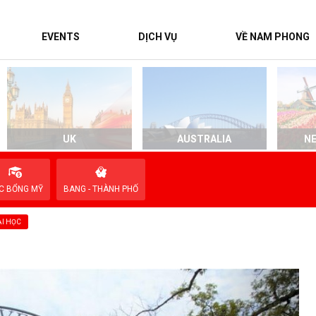
EVENTS
DỊCH VỤ
VỀ NAM PHONG
UK
AUSTRALIA
N
C BỔNG MỸ
BANG - THÀNH PHỐ
I HỌC