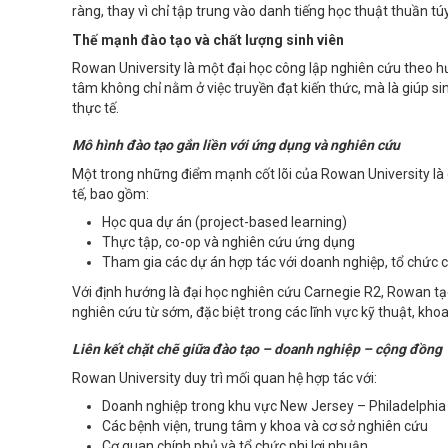
ràng, thay vì chỉ tập trung vào danh tiếng học thuật thuần túy
Thế mạnh đào tạo và chất lượng sinh viên
Rowan University là một đại học công lập nghiên cứu theo hư
tâm không chỉ nằm ở việc truyền đạt kiến thức, mà là giúp s
thực tế.
Mô hình đào tạo gắn liền với ứng dụng và nghiên cứu
Một trong những điểm mạnh cốt lõi của Rowan University là 
tế, bao gồm:
Học qua dự án (project-based learning)
Thực tập, co-op và nghiên cứu ứng dụng
Tham gia các dự án hợp tác với doanh nghiệp, tổ chức 
Với định hướng là đại học nghiên cứu Carnegie R2, Rowan tạo
nghiên cứu từ sớm, đặc biệt trong các lĩnh vực kỹ thuật, kho
Liên kết chặt chẽ giữa đào tạo – doanh nghiệp – cộng đồng
Rowan University duy trì mối quan hệ hợp tác với:
Doanh nghiệp trong khu vực New Jersey – Philadelphia
Các bệnh viện, trung tâm y khoa và cơ sở nghiên cứu
Cơ quan chính phủ và tổ chức phi lợi nhuận