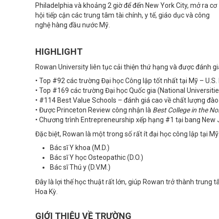
Philadelphia và khoảng 2 giờ để đến New York City, mở ra cơ
hội tiếp cận các trung tâm tài chính, y tế, giáo dục và công
nghệ hàng đầu nước Mỹ.
HIGHLIGHT
Rowan University liên tục cải thiện thứ hạng và được đánh gi
• Top #92 các trường Đại học Công lập tốt nhất tại Mỹ – U.S
• Top #169 các trường Đại học Quốc gia (National Universitie
• #114 Best Value Schools – đánh giá cao về chất lượng đào t
• Được Princeton Review công nhận là
Best College in the No
• Chương trình Entrepreneurship xếp hạng #1 tại bang New
Đặc biệt, Rowan là một trong số rất ít đại học công lập tại 
Bác sĩ Y khoa (M.D.)
Bác sĩ Y học Osteopathic (D.O.)
Bác sĩ Thú y (D.V.M.)
Đây là lợi thế học thuật rất lớn, giúp Rowan trở thành trung
Hoa Kỳ.
GIỚI THIỆU VỀ TRƯỜNG