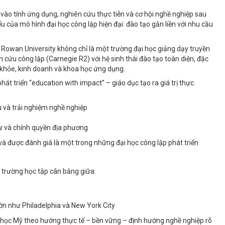
vào tính ứng dụng, nghiên cứu thực tiễn và cơ hội nghề nghiệp sau
ểu của mô hình đại học công lập hiện đại: đào tạo gắn liền với nhu cầu
 Rowan University không chỉ là một trường đại học giảng dạy truyền
 cứu công lập (Carnegie R2) với hệ sinh thái đào tạo toàn diện, đặc
ức khỏe, kinh doanh và khoa học ứng dụng.
t triển “education with impact” – giáo dục tạo ra giá trị thực.
u và trải nghiệm nghề nghiệp
tư và chính quyền địa phương
được đánh giá là một trong những đại học công lập phát triển
i trường học tập cân bằng giữa:
ế lớn như Philadelphia và New York City
học Mỹ theo hướng thực tế – bền vững – định hướng nghề nghiệp rõ