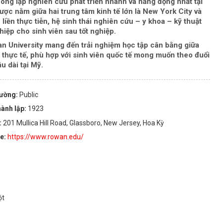
ông lập nghiên cứu phát triển nhanh và năng động nhất tại
ược nằm giữa hai trung tâm kinh tế lớn là New York City và
liền thực tiễn, hệ sinh thái nghiên cứu – y khoa – kỹ thuật
iệp cho sinh viên sau tốt nghiệp.
wan University mang đến trải nghiệm học tập cân bằng giữa
 thực tế, phù hợp với sinh viên quốc tế mong muốn theo đuổi
u dài tại Mỹ.
rường:
Public
ành lập:
1923
:
201 Mullica Hill Road, Glassboro, New Jersey, Hoa Kỳ
te:
https://www.rowan.edu/
ột