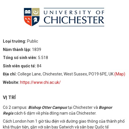
Loại trường:
Public
Năm thành lập:
1839
Tổng số sinh viên:
5.518
Sinh viên quốc tế:
84
Địa chỉ:
College Lane, Chichester, West Sussex, PO19 6PE, UK
(Map)
Website:
https://www.chi.ac.uk/
VỊ TRÍ
Có 2 campus:
Bishop Otter Campus
tại Chichester và
Bognor
Regis
cách 6 dặm về phía đông nam của Chichester.
Cách London hơn 1 giờ tàu điện với đường giao thông của thành phố
khá thuận tiện, gần với sân bay Gatwich và sân bay Quốc tế