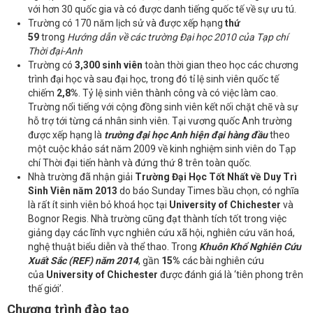
với hơn 30 quốc gia và có được danh tiếng quốc tế về sự ưu tú.
Trường có 170 năm lịch sử và được xếp hạng
thứ
59
trong
Hướng dẫn về các trường Đại học 2010 của Tạp chí
Thời đại-Anh
Trường có
3,300 sinh viên
toàn thời gian theo học các chương
trình đại học và sau đại học, trong đó tỉ lệ sinh viên quốc tế
chiếm
2,8%
. Tỷ lệ sinh viên thành công và có việc làm cao.
Trường nổi tiếng với cộng đồng sinh viên kết nối chặt chẽ và sự
hỗ trợ tới từng cá nhân sinh viên. Tại vương quốc Anh trường
được xếp hạng là
trường đại học Anh hiện đại hàng đầu
theo
một cuộc khảo sát năm 2009 về kinh nghiệm sinh viên do Tạp
chí Thời đại tiến hành và đứng thứ 8 trên toàn quốc.
Nhà trường đã nhận giải
Trường Đại Học Tốt Nhất về Duy Trì
Sinh Viên năm 2013
do báo Sunday Times bầu chọn, có nghĩa
là rất ít sinh viên bỏ khoá học tại
University of Chichester
và
Bognor Regis. Nhà trường cũng đạt thành tích tốt trong việc
giảng dạy các lĩnh vực nghiên cứu xã hội, nghiên cứu văn hoá,
nghệ thuật biểu diễn và thể thao. Trong
Khuôn Khổ Nghiên Cứu
Xuất Sắc (REF) năm 2014
, gần
15%
các bài nghiên cứu
của
University of Chichester
được đánh giá là ‘tiên phong trên
thế giới’.
Chương trình đào tạo