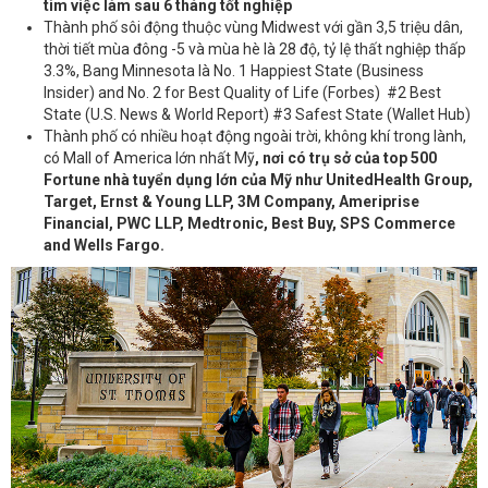
tìm việc làm sau 6 tháng tốt nghiệp
Thành phố sôi động thuộc vùng Midwest với gần 3,5 triệu dân,
thời tiết mùa đông -5 và mùa hè là 28 độ, tỷ lệ thất nghiệp thấp
3.3%, Bang Minnesota là No. 1 Happiest State (Business
Insider) and No. 2 for Best Quality of Life (Forbes) #2 Best
State (U.S. News & World Report) #3 Safest State (Wallet Hub)
Thành phố có nhiều hoạt động ngoài trời, không khí trong lành,
có Mall of America lớn nhất Mỹ
, nơi có trụ sở của top 500
Fortune nhà tuyển dụng lớn của Mỹ như UnitedHealth Group,
Target, Ernst & Young LLP, 3M Company, Ameriprise
Financial, PWC LLP, Medtronic, Best Buy, SPS Commerce
and Wells Fargo.