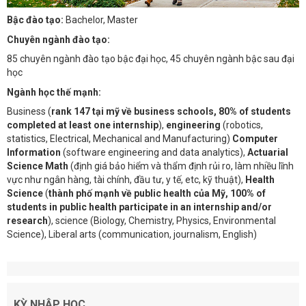
Bậc đào tạo:
Bachelor, Master
Chuyên ngành đào tạo:
85 chuyên ngành đào tạo bậc đại học, 45 chuyên ngành bậc sau đại
học
Ngành học thế mạnh:
Business (
rank 147 tại mỹ về business schools, 80% of students
completed at least one internship
),
engineering
(robotics,
statistics, Electrical, Mechanical and Manufacturing)
Computer
Information
(software engineering and data analytics),
Actuarial
Science Math
(định giá bảo hiểm và thẩm định rủi ro, làm nhiều lĩnh
vực như ngân hàng, tài chính, đầu tư, y tế, etc, kỹ thuật),
Health
Science
(
thành phố mạnh về public health của Mỹ, 100% of
students in public health participate in an internship and/or
research
), science (Biology, Chemistry, Physics, Environmental
Science), Liberal arts (communication, journalism, English)
KỲ NHẬP HỌC