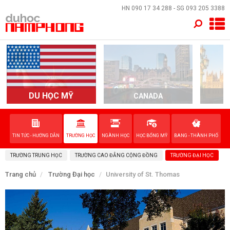
×
HN
090 17 34 288
- SG
093 205 3388
TRANG CHỦ
QUỐC GIA
EVENTS
DU HỌC MỸ
CANADA
DỊCH VỤ
TIN TỨC - HƯỚNG DẪN
TRƯỜNG HỌC
NGÀNH HỌC
HỌC BỔNG MỸ
BANG - THÀNH PHỐ
VỀ NAM PHONG
TRƯỜNG TRUNG HỌC
TRƯỜNG CAO ĐẲNG CỘNG ĐỒNG
TRƯỜNG ĐẠI HỌC
LIÊN HỆ
Trang chủ
Trường Đại học
University of St. Thomas