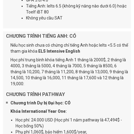
GPA 3.0/4.0
Tiếng Anh: Ielts 6.5 (không kỹ năng nào dưới 6.0) hoặc
Toelf iBT 80
Không yêu cầu SAT
CHƯƠNG TRÌNH TIẾNG ANH: CÓ
Nếu học sinh chưa có chứng chỉ tiếng Anh hoặc Ielts <5.5 có thể
tham gia khóa
ELS Intensive English
Học phí trung bình khóa tiếng Anh 1 tháng là 2000$, 2 tháng là
4000, 3 tháng là 5000, 4 tháng là 7000, 5 tháng là 8500, 6
tháng là 10,200, 7 tháng là 11,200, 8 tháng là 13,000, 9 tháng là
14,500, 10 tháng là 16,000, 11 tháng là 17,600 và 12 tháng là
19,000:
CHƯƠNG TRÌNH PATHWAY
Chương trình Dự bị Đại học: CÓ
Khóa International Year One:
Học phí: 24.000 USD (Học phí 1 năm pathway là 47,494$ -
Học bổng 50%)
Phụ phí 1,060$, bảo hiểm 1,600$/year,