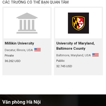
CÁC TRƯỜNG CÓ THỂ BẠN QUAN TÂM
Millikin University
University of Maryland,
Baltimore County
Decatur, Illinois, USA
Baltimore, Maryland, USA
Private
Public
36.262 USD
32.745 USD
Văn phòng Hà Nội