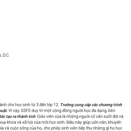
, D.C.
nh cho học sinh từ 3 đến lớp 12.
Trường cung cấp các chương trình
huật
.
Vì vậy, SSFS duy trì một cộng đồng người học đa dạng; bên
ác tạo ra thành tích
. Giáo viên của là những người cố vấn suốt đời và
oại khóa và xã hội của mỗi học sinh. Điều này giúp uốn nắn, khuyến
hĩa và cuộc sống của họ, cho phép sinh viên tiếp thu những gì họ học