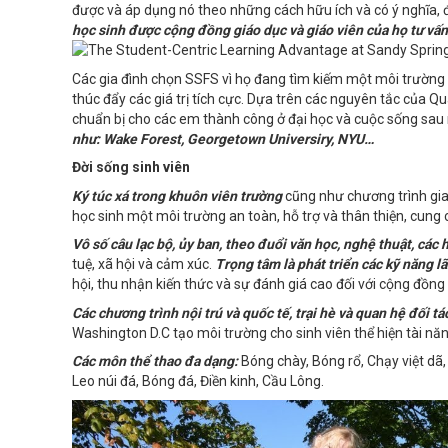
được và áp dụng nó theo những cách hữu ích và có ý nghĩa, đ
học sinh được cộng đồng giáo dục và giáo viên của họ t
ư vấn
Các gia đình chọn SSFS vì họ đang tìm kiếm một môi trường 
thúc đẩy các giá trị tích cực. Dựa trên các nguyên tắc của Qu
chuẩn bị cho các em thành công ở đại học và cuộc sống sau
như: Wake Forest, Georgetown Universiry, NYU…
Đời sống sinh viên
Ký túc xá trong khuôn viên trường
cũng như chương trình gia
học sinh một môi trường an toàn, hỗ trợ và thân thiện, cung 
Vô số câu lạc bộ, ủy ban, theo đuổi văn học, nghệ thuật, các
tuệ, xã hội và cảm xúc.
Trọng tâm là phát triển các kỹ năng l
hội, thu nhận kiến ​​thức và sự đánh giá cao đối với cộng đồn
Các chương trình nội trú và quốc tế, trại hè và quan hệ đối tá
Washington D.C tạo môi trường cho sinh viên thể hiện tài năn
Các môn thể thao đa dạng:
Bóng chày, Bóng rổ, Chạy việt dã,
Leo núi đá, Bóng đá, Điền kinh, Cầu Lông.