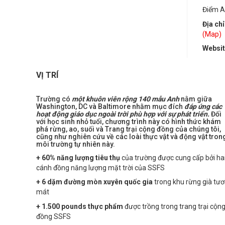
Điểm A
Địa chỉ
(Map)
Websi
VỊ TRÍ
Trường có
một khuôn viên rộng 140 mẫu Anh
nằm giữa
Washington, DC và Baltimore nhằm mục đích
đáp ứng c
ác
hoạt động giáo dục ngoài trời phù hợp với sự phát triển.
Đối
với học sinh nhỏ tuổi, chương trình này có hình thức khám
phá rừng, ao, suối và Trang trại cộng đồng của chúng tôi,
cũng như nghiên cứu về các loài thực vật và động vật tron
môi trường tự nhiên này.
+ 60% năng lượng tiêu thụ
của trường được cung cấp bởi ha
cánh đồng năng lượng mặt trời của SSFS
+ 6 dặm đường mòn xuyên quốc gia
trong khu rừng già tươ
mát
+ 1.500 pounds thực phẩm
được trồng trong trang trại cộn
đồng SSFS