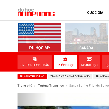
QUỐC GIA
TRANG CHỦ
QUỐC GIA
EVENTS
DU HỌC MỸ
D
CANADA
DỊCH VỤ
TIN TỨC - HƯỚNG DẪN
TRƯỜNG HỌC
NGÀNH HỌC
HỌ
VỀ NAM PHONG
TRƯỜNG TRUNG HỌC
TRƯỜNG CAO ĐẲNG CỘNG ĐỒNG
TRƯỜNG ĐẠ
LIÊN HỆ
Trang chủ
Trường Trung học
Sandy Spring Friends Scho