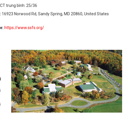
CT trung bình: 25/36
:
16923 Norwood Rd, Sandy Spring, MD 20860, United States
te:
https://www.ssfs.org/
g
i
i
g