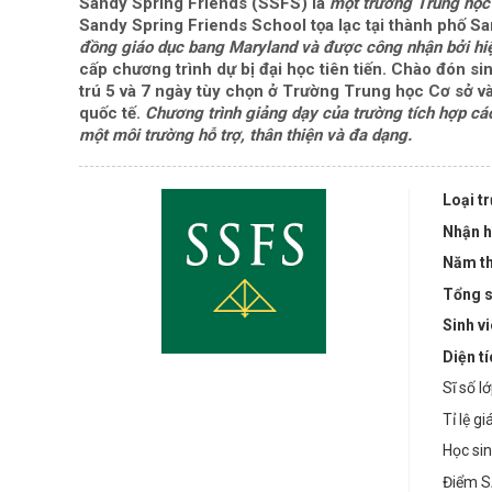
Sandy Spring Friends (SSFS) là
một trường Trung học 
Sandy Spring Friends School tọa lạc tại thành phố S
đồng giáo dục bang Maryland và được công nhận bởi hiệ
cấp chương trình dự bị đại học tiên tiến. Chào đón sin
trú 5 và 7 ngày tùy chọn ở Trường Trung học Cơ sở v
quốc tế.
Chương trình giảng dạy của trường tích hợp các
một môi trường hỗ trợ, thân thiện và đa dạng.
Loại t
Nhận h
Năm th
Tổng s
Sinh v
Diện t
Sĩ số l
Tỉ lệ g
Học sin
Điểm S