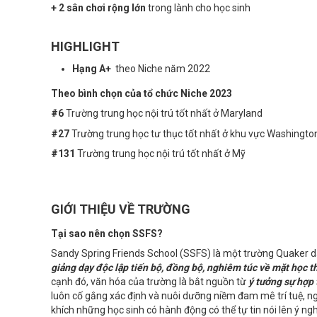
+ 2 sân chơi rộng lớn
trong lành cho học sinh
HIGHLIGHT
Hạng A+
theo Niche năm 2022
Theo bình chọn của tổ chức Niche 2023
#6
Trường trung học nội trú tốt nhất ở Maryland
#27
Trường trung học tư thục tốt nhất ở khu vực Washington
#131
Trường trung học nội trú tốt nhất ở Mỹ
GIỚI THIỆU VỀ TRƯỜNG
Tại sao nên chọn SSFS?
Sandy Spring Friends School (SSFS) là một trường Quaker dà
giảng dạy
độc lập tiến bộ, đồng bộ, nghiêm túc về mặt học t
cạnh đó, văn hóa của trường là bắt nguồn từ
ý tưởng sự hợp t
luôn cố gắng xác định và nuôi dưỡng niềm đam mê trí tuệ, ng
khích những học sinh có hành động có thể tự tin nói lên ý ng