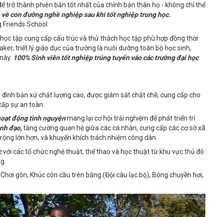
ể trở thành phiên bản tốt nhất của chính bản thân họ - không chỉ thế
 về con đường nghề nghiệp sau khi tốt nghiệp trung học.
học tập cung cấp cấu trúc và thử thách học tập phù hợp đồng thời
aker, triết lý giáo dục của trường là nuôi dưỡng toàn bộ học sinh,
 này.
100% Sinh viên tốt nghiệp trúng tuyển váo các trường đại học
 đình bản xứ chất lượng cao, được giám sát chặt chẽ, cung cấp cho
cấp sự an toàn.
 hoạt động tình nguyện
mang lại cơ hội trải nghiệm để phát triển trí
ãnh đạo,
tăng cường quan hệ giữa các cá nhân, cung cấp các cơ sở xã
g rộng lớn hơn, và khuyến khích trách nhiệm công dân.
c
với các tổ chức nghệ thuật, thể thao và học thuật từ khu vực thủ đô
g.
 Chơi gôn, Khúc côn cầu trên băng (Đội câu lạc bộ), Bóng chuyền hơi,