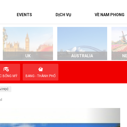
EVENTS
DỊCH VỤ
VỀ NAM PHONG
UK
AUSTRALIA
N
C BỔNG MỸ
BANG - THÀNH PHỐ
I HỌC
ol