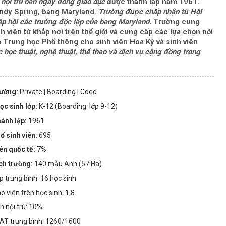
nội trú
ban ngày
đồng giáo dục
được thành lập năm 1961.
andy Spring, bang Maryland.
Trường được chấp nhận từ Hội
p hội các trường độc lập của bang Maryland.
Trường cung
h viên từ khắp nơi trên thế giới và cung cấp các lựa chọn nội
à Trung học Phổ thông cho sinh viên Hoa Kỳ và sinh viên
 học thuật, nghệ thuật, thể thao và dịch vụ cộng đồng trong
rường:
Private
| Boarding
| Coed
ọc sinh lớp:
K-12 (Boarding: lớp 9-12)
ành lập:
1961
ố sinh viên:
695
iên quốc tế:
7%
ích trường:
140 mẫu Anh (57 Ha)
ớp trung bình: 16 học sinh
iáo viên trên học sinh: 1:8
h nội trú: 10%
AT trung bình: 1260/1600