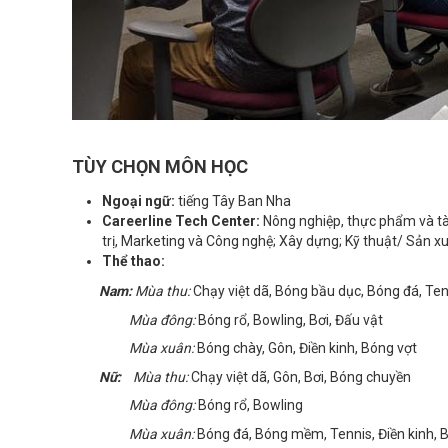
TÙY CHỌN MÔN HỌC
Ngoại ngữ:
tiếng Tây Ban Nha
Careerline Tech Center:
Nông nghiệp, thực phẩm và tà
trị, Marketing và Công nghệ; Xây dựng; Kỹ thuật/ Sản x
Thể thao:
Nam:
Mùa thu:
Chạy việt dã, Bóng bầu dục, Bóng đá, Ten
Mùa đông:
Bóng rổ, Bowling, Bơi, Đấu vật
Mùa xuân:
Bóng chày, Gôn, Điền kinh, Bóng vợt
Nữ:
Mùa thu:
Chạy việt dã, Gôn, Bơi, Bóng chuyền
Mùa đông:
Bóng rổ, Bowling
Mùa xuân:
Bóng đá, Bóng mềm, Tennis, Điền kinh, 