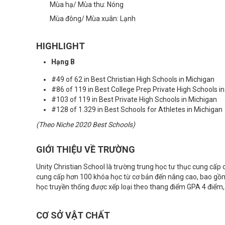
Mùa hạ/ Mùa thu: Nóng
Mùa đông/ Mùa xuân: Lạnh
HIGHLIGHT
Hạng B
#49 of 62 in Best Christian High Schools in Michigan
#86 of 119 in Best College Prep Private High Schools i
#103 of 119 in Best Private High Schools in Michigan
#128 of 1.329 in Best Schools for Athletes in Michigan
(Theo Niche 2020 Best Schools)
GIỚI THIỆU VỀ TRƯỜNG
Unity Christian School là trường trung học tư thục cung cấp 
cung cấp hơn 100 khóa học từ cơ bản đến nâng cao, bao gồm
học truyền thống được xếp loại theo thang điểm GPA 4 điểm, 
CƠ SỞ VẬT CHẤT