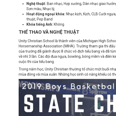
Nghệ thuật:
Ban nhạc, Hợp xướng, Dàn nhạc giao hưởng
Sơn màu, Nhạc lý,
Hoạt động ngoại khóa:
Nhạc kịch, Kịch, CLB Cưỡi ngựa
thuật, Pep Band
Khóa tiếng Anh:
Không
THỂ THAO VÀ NGHỆ THUẬT
Unity Christian School là thành viên của Michigan High Scho
Horsemanship Association (MIHA). Trường tham gia thi đấu t
của trường đã giành được 8 chức vô địch tiểu bang và đã từng
về nhì 3 lần. Các đội đua ngựa, bowling, bóng mềm và điền ki
cuộc thi của tiểu bang.
Trong năm học, Unity Christian thường tổ chức một buổi nhạ
mùa đông và mùa xuân. Những học sinh có năng khiếu có thể 