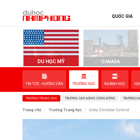
QUỐC GIA
TRANG CHỦ
QUỐC GIA
EVENTS
DU HỌC MỸ
D
CANADA
DỊCH VỤ
TIN TỨC - HƯỚNG DẪN
TRƯỜNG HỌC
NGÀNH HỌC
HỌ
VỀ NAM PHONG
TRƯỜNG TRUNG HỌC
TRƯỜNG CAO ĐẲNG CỘNG ĐỒNG
TRƯỜNG ĐẠ
LIÊN HỆ
Trang chủ
Trường Trung học
Unity Christian School