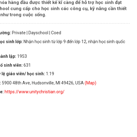
hóa hàng đầu được thiết kế kĩ càng để hỗ trợ học sinh đạt
chool cung cấp cho học sinh các công cụ, kỹ năng cần thiết
 như trong cuộc sống.
rường:
Private
| Dayschool
| Coed
ọc sinh lớp:
Nhận học sinh từ lớp 9 đến lớp 12, nhận học sinh quốc
ành lập:
1953
ố sinh viên:
631
 lệ giáo viên/ học sinh:
1:19
:
5900 48th Ave, Hudsonville, MI 49426, USA
(Map)
te:
https://www.unitychristian.org/