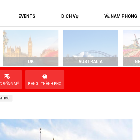
EVENTS
DỊCH VỤ
VỀ NAM PHONG
UK
AUSTRALIA
N
C BỔNG MỸ
BANG - THÀNH PHỐ
I HỌC