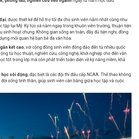
tế, phòng lab, nghiên cứu liên ngành
ngay từ năm học đầu.
đại
, được thiết kế để hỗ trợ tối đa cho sinh viên năm nhất cũng như
c tập tại Mỹ. Ký túc xá nằm ngay trong khuôn viên trường, thuận tiện
hu sinh hoạt chung. Không gian sống an toàn, đầy đủ tiện nghi, đồng
y dựng mối quan hệ bạn bè đa văn hóa.
gắn kết cao
, với cộng đồng sinh viên đông đảo đến từ nhiều quốc
i rộng từ học thuật, nghiên cứu, công nghệ, khởi nghiệp cho đến văn
học tốt trong lớp mà còn phát triển toàn diện về kỹ năng mềm, khả
i học sôi động
, đặc biệt là các đội thi đấu cấp NCAA. Thể thao không
 đời sống tinh thần, giúp sinh viên cân bằng giữa học tập và cuộc