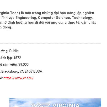
irginia Tech)
là một trong những đại học công lập nghiên
c lĩnh vực
Engineering, Computer Science, Technology,
o nhờ định hướng
học đi đôi với ứng dụng thực tế
, gắn chặt
ao động.
rường:
Public
ành lập:
1872
ố sinh viên:
39.000
:
Blacksburg, VA 24061, USA
te:
https://www.vt.edu/