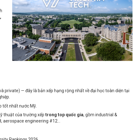
nh
,
và private) — đây là bản xếp hạng rộng nhất về đại học toàn diện tại
ghiệp.
 tốt nhất nước Mỹ.
kỹ thuật của trường xếp
trong top quốc gia
, gồm industrial &
8, aerospace engineering #12…
sity Rankings 2026.