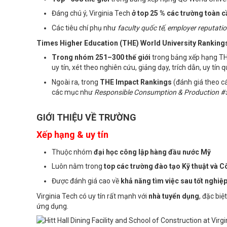
Đáng chú ý, Virginia Tech
ở top 25 % các trường toàn c
Các tiêu chí phụ như
faculty quốc tế
,
employer reputati
Times Higher Education (THE) World University Ranking
Trong nhóm 251–300 thế giới
trong bảng xếp hạng TH
uy tín, xét theo nghiên cứu, giảng dạy, trích dẫn, uy tín q
Ngoài ra, trong
THE Impact Rankings
(đánh giá theo cá
các mục như
Responsible Consumption & Production #
GIỚI THIỆU VỀ TRƯỜNG
Xếp hạng & uy tín
Thuộc nhóm
đại học công lập hàng đầu nước Mỹ
Luôn nằm trong
top các trường đào tạo Kỹ thuật và C
Được đánh giá cao về
khả năng tìm việc sau tốt nghiệ
Virginia Tech có uy tín rất mạnh với
nhà tuyển dụng
, đặc bi
ứng dụng.