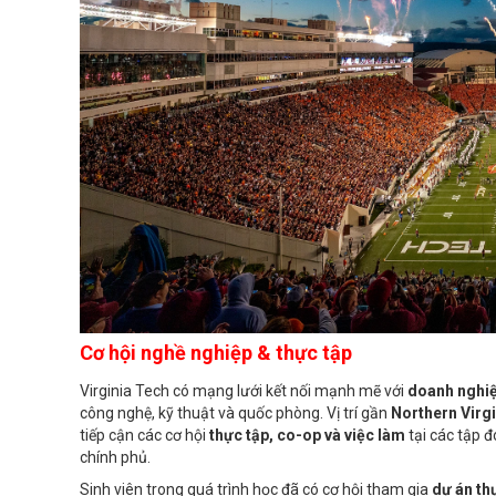
Cơ hội nghề nghiệp & thực tập
Virginia Tech có mạng lưới kết nối mạnh mẽ với
doanh nghiệ
công nghệ, kỹ thuật và quốc phòng. Vị trí gần
Northern Virg
tiếp cận các cơ hội
thực tập, co-op và việc làm
tại các tập 
chính phủ.
Sinh viên trong quá trình học đã có cơ hội tham gia
dự án th