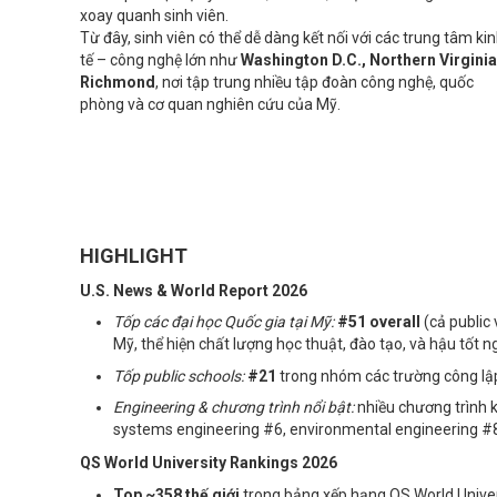
xoay quanh sinh viên.
Từ đây, sinh viên có thể dễ dàng kết nối với các trung tâm ki
tế – công nghệ lớn như
Washington D.C., Northern Virginia
Richmond
, nơi tập trung nhiều tập đoàn công nghệ, quốc
phòng và cơ quan nghiên cứu của Mỹ.
HIGHLIGHT
U.S. News & World Report 2026
Tốp các đại học Quốc gia tại Mỹ:
#51 overall
(cả public 
Mỹ, thể hiện chất lượng học thuật, đào tạo, và hậu tốt n
Tốp public schools:
#21
trong nhóm các trường công lập
Engineering & chương trình nổi bật:
nhiều chương trình 
systems engineering #6, environmental engineering #
QS World University Rankings 2026
Top ~358 thế giới
trong bảng xếp hạng QS World Univer