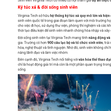
Sinh viên Virginia Tech có nhiều cơ hội tham gia
dự án thực 
Ký túc xá & đời sống sinh viên
Virginia Tech sở hữu
hệ thống ký túc xá quy mô lớn và hiện 
sinh viên quốc tế trong giai đoạn làm quen với môi trường họ
cho việc đi học, sử dụng thư viện, phòng thí nghiệm và các k
thời tạo điều kiện để sinh viên nhanh chóng hòa nhập và xâ
Đời sống sinh viên tại Virginia Tech mang tính
năng động và 
gia. Trường có hơn
900 câu lạc bộ và tổ chức sinh viên
, trả
hóa, nghệ thuật và tình nguyện. Nhờ đó, sinh viên không chỉ 
năng lãnh đạo và làm việc nhóm.
Bên cạnh đó, Virginia Tech nổi tiếng với
văn hóa thể thao đạ
chỉ là hoạt động giải trí mà còn là một phần quan trọng trong
sống.