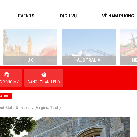
EVENTS
DỊCH VỤ
VỀ NAM PHONG
UK
AUSTRALIA
N
C BỔNG MỸ
BANG - THÀNH PHỐ
I HỌC
and State University (Virginia Tech)