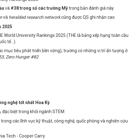
ầu
và
#38 trong số các trường Mỹ
trong bản đánh giá này.
on
và
heralded research network
cũng được QS ghi nhận cao.
s 2025
E World University Rankings 2025 (THE là bảng xếp hạng toàn cầu
uốc tế…).
c mục tiêu phát triển bền vững), trường có những vị trí ấn tượng ở
53
,
Zero Hunger #82
.
ông nghệ tốt nhất Hoa Kỳ
p
, đặc biệt trong khối ngành STEM
ệt trong các lĩnh vực kỹ thuật, công nghệ, quốc phòng và nghiên cứu