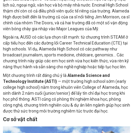
lịch sử, ngoại ngữ, văn học và bộ máy nhà nước. Encinal High School
thậm chí còn có cả điều phối viên quốc tế riêng của trường. Alameda
High được biết đến là trường cũ của ca sĩ nổi tiếng Jim Morrison, ca sĩ
chính của nhóm The Doors, và cả hai trường đã có một số vận động
viên bóng chày gia nhập vào Major Leagues của Mỹ.
Ngoài ra, AUSD có các lựa chọn rất mạnh: từ chương trình STEAM ở
cấp tiểu học đến các đường lối Career Technical Education (CTE) tại
high schools. Ví dụ, Alameda High School có các pathway như
broadcast journalism, sports medicine, childcare, genomics... Các
chương trình này giúp các em học sinh vừa học kiến thức, vừa rèn kỹ
năng thực hành và sẵn sàng cho nghề nghiệp hoặc tiếp tục học lên.
Một chương trình rất đáng chú ý là
Alameda Science and
Technology Institute (ASTI)
— một trường high school sớm (early
college high school) nằm trong khuôn viên College of Alameda, học
sinh dành 2 năm cuối (junior/senior) để lấy tín chỉ đại học trong khi
học phổ thông. ASTI cũng có phòng thí nghiệm khoa học, phòng
công nghệ, chương trình nghiên cứu & dự án liên ngành giúp học sinh
được thử sức trong môi trường nghiêm túc trước đại học.
Cơ sở vật chất