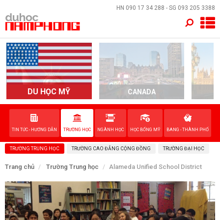
×
HN
090 17 34 288
- SG
093 205 3388
TRANG CHỦ
QUỐC GIA
EVENTS
DU HỌC MỸ
CANADA
DỊCH VỤ
TIN TỨC - HƯỚNG DẪN
TRƯỜNG HỌC
NGÀNH HỌC
HỌC BỔNG MỸ
BANG - THÀNH PHỐ
VỀ NAM PHONG
TRƯỜNG TRUNG HỌC
TRƯỜNG CAO ĐẲNG CỘNG ĐỒNG
TRƯỜNG ĐẠI HỌC
LIÊN HỆ
Trang chủ
Trường Trung học
Alameda Unified School District