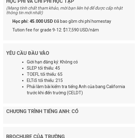
HỌC PHÍ VÀ CHI PHÍ HỌC TẬP
(Mang tính chất tham khảo, mời bạn liên hệ để được cấp nhật
thông tin mới nhất)
Học phí: 45.000 USD
Đã bao gồm chi phí homestay
Tution fee for grade 9-12: $17,590 USD/năm
YÊU CẦU ĐẦU VÀO
Giới hạn đăng ký: Không có
SLEP tối thiểu: 45
TOEFL tối thiểu: 65
ELTiS tối thiểu: 215
Phải làm bài kiểm tra tiếng Anh của bang California
trước khi đến trường (CELDT)
CHƯƠNG TRÌNH TIẾNG ANH: CÓ
BROCHURE CỦA TRƯỜNG