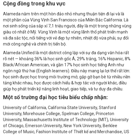
Cộng đồng trong khu vực
Alameda nằm trên một hòn đảo nhỏ nhưng thuận tiện đi lại và là
một phần của Vùng Vịnh San Francisco của Miền Bắc California. Là
nơi sinh sống của sắp xỉ 7,1 triệu người, đây là một trong những vùng
giàu có nhất ở Mỹ. Vùng Vịnh là một vùng lãnh thổ phát triển mạnh
và đa sắc tộc, nổi tiếng với vẻ đẹp tự nhiên, nhiệt độ vừa phải, sự đổi
mới công nghệ và chính trị tiến bộ.
Alameda Unified là một district công lập với sự đa dạng văn hóa rất
rõ nét — khoảng 36% là học sinh gốc Á, 29% trắng, 16% Hispanic, 8%
Black/African American, và gần 17% học sinh học tiếng Anh như
ngôn ngữ thứ hai (English learners). Điều này mang lại lợi thế rất lớn:
học sinh được học trong môi trường mở, gặp gỡ bạn bè từ nhiều nền
tảng khác nhau, học được cách hiểu & hợp tác với người khác, điều
giúp họ phát triển kỹ năng linh hoạt, giao tiếp, và tư duy đa chiều.
Một số trường đại học tiêu biểu chấp nhận
:
University of California, California State University, Stanford
University, Morehouse College, Spelman College, Princeton
University, Massachusetts Institute of Technology (MIT), University
of Chicago, Emerson University, New York University, Berklee
College of Music, Fashion Institute of Thiết kế and Merchandise, US