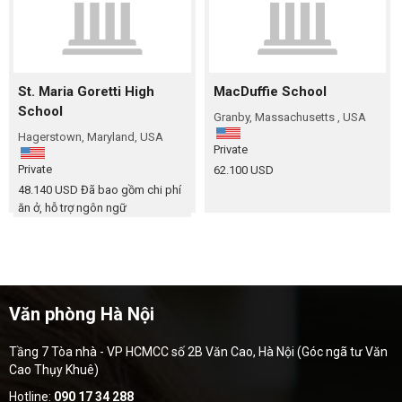
St. Maria Goretti High
MacDuffie School
School
Granby, Massachusetts , USA
Hagerstown, Maryland, USA
Private
Private
62.100 USD
48.140 USD
Đã bao gồm chi phí
ăn ở, hỗ trợ ngôn ngữ
Văn phòng Hà Nội
Tầng 7 Tòa nhà - VP HCMCC số 2B Văn Cao, Hà Nội (Góc ngã tư Văn
Cao Thụy Khuê)
Hotline:
090 17 34 288