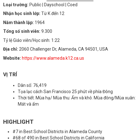
Loại trường:
Public
| Dayschool
| Coed
Nhận học sinh lớp:
Từ K đến 12
Năm thành lập:
1964
Tổng số sinh viên:
9.300
Tỷ lệ Giáo viên/Học sinh: 1:22
Địa chỉ:
2060 Challenger Dr, Alameda, CA 94501, USA
Website:
https://www.alameda.k12.ca.us
VỊ TRÍ
Dân số: 76,419
Tọa lạc cách San Francisco 25 phút về phía Đông
Thời tiết: Mùa hạ/ Mùa thu: Ấm và khô. Mùa đông/Mùa xuân:
Mát và ẩm
HIGHLIGHT
#7 in Best School Districts in Alameda County
#68 of 490 in Best School Districts in California