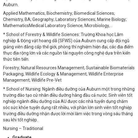
Auburn.
Applied Mathematics; Biochemistry; Biomedical Sciences;
Chemistry, BA; Geography; Laboratory Sciences; Marine Biology;
MathematicsMedical Laboratory Science; Microbiology,...
* School of Forestry & Wildlife Sciences: Trường Khoa học Lâm
nghiệp & Động vật hoang dã (SFWS) của Auburn cung cấp đội ngũ
giảng viên đẳng cấp thế giới, phòng thí nghiệm hiện đại, các địa điểm
thực địa rộng lớn và các nguồn tài nguyên công nghệ dựa trên kiến
thức tiên tiến.
Forestry; Natural Resources Management; Sustainable Biomaterials
Packaging; Wildlife Ecology & Management; Wildlife Enterprise
Management; Wildlife Pre-Vet
* School of Nursing: Ngành điều dưỡng của Auburn một trong những
trường đào tạo cử nhân điều dưỡng hàng đầu cả nước. Sinh viên tốt
nghiệp ngành điều dưỡng của AU được các nhà tuyển dụng chăm
sóc sức khỏe tuyển dụng rất nhiều, với phần lớn sinh viên tốt nghiệp
trường điều dưỡng nhận được lời mời làm việc trong vòng sáu tháng
sau khi tốt nghiệp.
Nursing – Traditional
Graduate