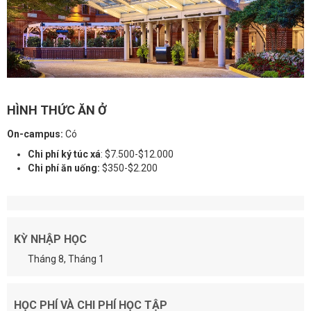
HÌNH THỨC ĂN Ở
On-campus:
Có
Chi phí ký túc xá
: $7.500-$12.000
Chi phí ăn uống:
$350-$2.200
KỲ NHẬP HỌC
Tháng 8, Tháng 1
HỌC PHÍ VÀ CHI PHÍ HỌC TẬP