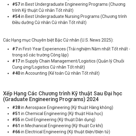
#57
in Best Undergraduate Engineering Programs (Chương
trình Kỹ thuật Cử nhân Tốt nhất)
#54
in Best Undergraduate Nursing Programs (Chương trình
Điều dưỡng Cử nhân Cử nhân Tốt nhất)
Các Hạng mục Chuyên biệt Bậc Cử nhân (U.S. News 2025):
#7
in First-Year Experiences (Trải nghiệm Năm nhất Tốt nhất -
trong số các trường Công lập)
#17
in Supply Chain Management/Logistics (Quản lý Chuỗi
Cung ứng/Logistics Cử nhân Tốt nhất)
#40
in Accounting (Kế toán Cử nhân Tốt nhất)
Xếp Hạng Các Chương trình Kỹ thuật Sau Đại học
(Graduate Engineering Programs) 2024
#38
in Aerospace Engineering (Kỹ thuật Hàng không)
#51
in Chemical Engineering (Kỹ thuật Hóa học)
#55
in Civil Engineering (Kỹ thuật Dân dụng)
#61
in Mechanical Engineering (Kỹ thuật Cơ khí)
#66
in Electrical Engineering (Kỹ thuật Điện/Điện tử)