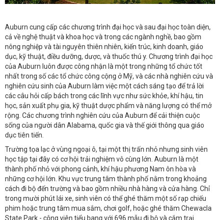
Auburn cung cấp các chương trình đại học và sau đại học toàn diện,
cả về nghệ thuật và khoa học và trong các ngành nghề, bao gồm
nông nghiệp và tài nguyên thiên nhiên, kiến ​​trúc, kinh doanh, giáo
dục, kỹ thuật, điều dưỡng, dược, và thuốc thú y. Chương trình đại học
của Auburn luôn được công nhận là một trong những tổ chức tốt
nhất trong số các tổ chức công cộng ở Mỹ, và các nhà nghiên cứu và
nghiên cứu sinh của Auburn làm việc một cách sáng tạo để trả lời
các câu hỏi cấp bách trong các lĩnh vực như sức khỏe, khí hậu, tin
học, sản xuất phụ gia, kỹ thuật dược phẩm và năng lượng có thể mở
rộng. Các chương trình nghiên cứu của Auburn để cải thiện cuộc
sống của người dân Alabama, quốc gia và thế giới thông qua giáo
dục tiên tiến.
Trường tọa lạc ở vùng ngoại ô, tại một thị trấn nhỏ nhưng sinh viên
học tập tại đây có cơ hội trải nghiệm vô cùng lớn. Auburn là một
thành phố nhỏ với phong cảnh, khí hậu phương Nam ôn hòa và
những cơ hội lớn. Khu vực trung tâm thành phố nằm trong khoảng
cách đi bộ đến trường và bao gồm nhiều nhà hàng và cửa hàng. Chỉ
trong mười phút lái xe, sinh viên có thể ghé thăm một số rạp chiếu
phim hoặc trung tâm mua sắm, chơi golf, hoặc ghé thăm Chewacla
State Park - công viên tiểu bang với 696 mẫu đi bộ và cắm trại.