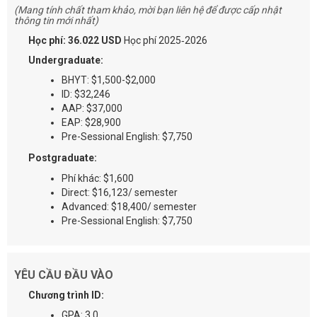
(Mang tính chất tham khảo, mời bạn liên hệ để được cấp nhật
thông tin mới nhất)
Học phí: 36.022 USD
Học phí 2025‑2026
Undergraduate:
BHYT: $1,500-$2,000
ID: $32,246
AAP: $37,000
EAP: $28,900
Pre-Sessional English: $7,750
Postgraduate:
Phí khác: $1,600
Direct: $16,123/ semester
Advanced: $18,400/ semester
Pre-Sessional English: $7,750
YÊU CẦU ĐẦU VÀO
Chương trình ID:
GPA: 3.0