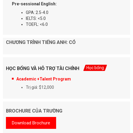
Pre-sessional English:
GPA: 2.5-4.0
IELTS: <5.0
TOEFL: <6.0
CHƯƠNG TRÌNH TIẾNG ANH: CÓ
Học bổng
HỌC BỔNG VÀ HỖ TRỢ TÀI CHÍNH
Academic +Talent Program
Trị giá: $12,000
BROCHURE CỦA TRƯỜNG
Download Brochure