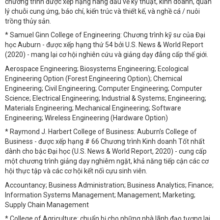
chương trình được xếp hạng hàng đầu về kỹ thuật, kinh doanh, quản
lý chuỗi cung ứng, báo chí, kiến trúc và thiết kế, và nghề cá / nuôi
trồng thủy sản.
* Samuel Ginn College of Engineering: Chương trình kỹ sư của Đại
học Auburn - được xếp hạng thứ 54 bởi U.S. News & World Report
(2020) - mang lại cơ hội nghiên cứu và giảng dạy đẳng cấp thế giới.
Aerospace Engineering; Biosystems Engineering; Ecological
Engineering Option (Forest Engineering Option); Chemical
Engineering; Civil Engineering; Computer Engineering; Computer
Science; Electrical Engineering; Industrial & Systems; Engineering;
Materials Engineering; Mechanical Engineering; Software
Engineering; Wireless Engineering (Hardware Option)
* Raymond J. Harbert College of Business: Auburn’s College of
Business - được xếp hạng # 66 Chương trình Kinh doanh Tốt nhất
dành cho bậc Đại học (U.S. News & World Report, 2020) - cung cấp
một chương trình giảng dạy nghiêm ngặt, khả năng tiếp cận các cơ
hội thực tập và các cơ hội kết nối cựu sinh viên.
Accountancy; Business Administration; Business Analytics; Finance;
Information Systems Management; Management; Marketing;
Supply Chain Management
* College of Agriculture: chuẩn bị cho những nhà lãnh đạo tương lai