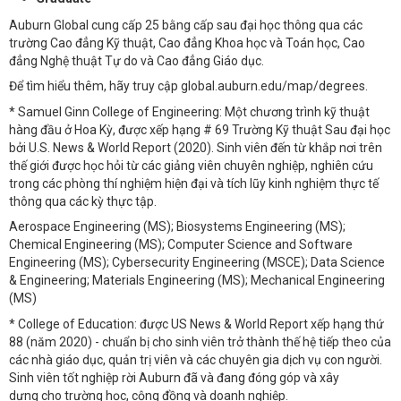
Auburn Global cung cấp 25 bằng cấp sau đại học thông qua các
trường Cao đẳng Kỹ thuật, Cao đẳng Khoa học và Toán học, Cao
đẳng Nghệ thuật Tự do và Cao đẳng Giáo dục.
Để tìm hiểu thêm, hãy truy cập global.auburn.edu/map/degrees.
* Samuel Ginn College of Engineering: Một chương trình kỹ thuật
hàng đầu ở Hoa Kỳ, được xếp hạng # 69 Trường Kỹ thuật Sau đại học
bởi U.S. News & World Report (2020). Sinh viên đến từ khắp nơi trên
thế giới được học hỏi từ các giảng viên chuyên nghiệp, nghiên cứu
trong các phòng thí nghiệm hiện đại và tích lũy kinh nghiệm thực tế
thông qua các kỳ thực tập.
Aerospace Engineering (MS); Biosystems Engineering (MS);
Chemical Engineering (MS); Computer Science and Software
Engineering (MS); Cybersecurity Engineering (MSCE); Data Science
& Engineering; Materials Engineering (MS); Mechanical Engineering
(MS)
* College of Education: được US News & World Report xếp hạng thứ
88 (năm 2020) - chuẩn bị cho sinh viên trở thành thế hệ tiếp theo của
các nhà giáo dục, quản trị viên và các chuyên gia dịch vụ con người.
Sinh viên tốt nghiệp rời Auburn đã và đang đóng góp và xây
dựng cho trường học, cộng đồng và doanh nghiệp.