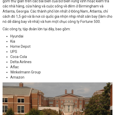
gồm thư giãn trên các bãi biển của Bờ biển vùng vịnh hoặc kiểm tra
các nhà hàng, cửa hàng và cuộc sống về đêm ở Birmingham và
Atlanta, Georgia. Các thành phố lớn nhất ở Đông Nam, Atlanta, chỉ
cách đó 1,5 giờ và là nơi có quốc gia nhộn nhịp nhất sân bay (làm cho
nó dễ dàng bay về nhà) và hơn một chục công ty Fortune 500.
Các công ty, tập đoàn lớn tại đây, bao gồm:
Hyundai
Kia
Home Depot
UPS
Coca-Cola
Delta Airlines
Aflac
Winkelmann Group
Amazon