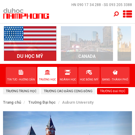
×
HN
090 17 34 288
- SG
093 205 3388
TRANG CHỦ
QUỐC GIA
EVENTS
DU HỌC MỸ
CANADA
DỊCH VỤ
TIN TỨC - HƯỚNG DẪN
TRƯỜNG HỌC
NGÀNH HỌC
HỌC BỔNG MỸ
BANG - THÀNH PHỐ
VỀ NAM PHONG
TRƯỜNG TRUNG HỌC
TRƯỜNG CAO ĐẲNG CỘNG ĐỒNG
TRƯỜNG ĐẠI HỌC
LIÊN HỆ
Trang chủ
Trường Đại học
Auburn University