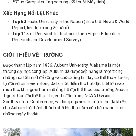
#71
in Computer Engineering (Kỹ thuật Máy tính)
Xếp Hạng Nổi bật Khác
Top 50
Public University in the Nation (theo U.S. News & World
Report, liên tục trong 20 năm)
Top 11%
of Research Institutions (theo Higher Education
Research and Development Survey)
GIỚI THIỆU VỀ TRƯỜNG
Được thành lập năm 1856, Auburn University, Alabama là một
trường đại học công lập. Auburn đã được xếp hạng là một trong
những nơi tốt nhất để sống và cuộc sống tại đây có thể thú vị tương
tự đối với sinh viên. Bóng đá là một điểm thu hút đặc biệt lớn vào
mùa thu, khi người hâm mộ ủng hộ đội thể thao của trường Auburn
Tigers. Các đội thể thao Tiger thi đấu trong NCAA Division I
Southeastern Conference, và dòng người hâm mộ bóng đá khiến
cho Auburn trở thành thành phố lớn thứ năm của tiểu bang trong
những ngày thi đấu.