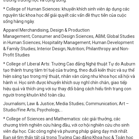
trường trường học và cộng đồng.
* College of Human Sciences: khuyến khích sinh viên áp dụng các
nguyên tắc khoa học để giải quyết các vấn đề thực tiễn của cuộc
sống hàng ngày.
Apparel Merchandising, Design & Production
Management; Consumer and Design Sciences, ABM; Global Studies
in Human Sciences; Hospitality Management; Human Development
& Family Studies; Interior Design; Nutrition; Philanthropy and Non-
Profit Studies
* College of Liberal Arts: Trường Cao đẳng Nghệ thuật Tự do Auburn
tạo thành trung tâm trí tuệ của trường, theo đuổi kiến thức và sự thể
hiện sáng tạo trong mỹ thuật, nhân văn cũng như khoa học xã hội và
hành vi. Học sinh được khuyến khích suy nghĩ chín chắn, giao tiếp
hiệu quả và thích ứng với sự thay đổi bằng cách hiểu tình trạng con
người trong khuôn khổ toàn cầu.
Journalism; Law & Justice; Media Studies; Communication; Art –
Studio/Fine Arts; Psychology,...
* College of Sciences and Mathematics: các giải thưởng, các
chương trình nghiên cứu hàng đầu, với cơ hội nghiên cứu cho sinh
viên đại học. Các công nghệ và phương pháp giảng dạy mới nhất.
Bạn sẽ tìm thấy tất cả trong Trường Cao đẳng Khoa học & Toán học