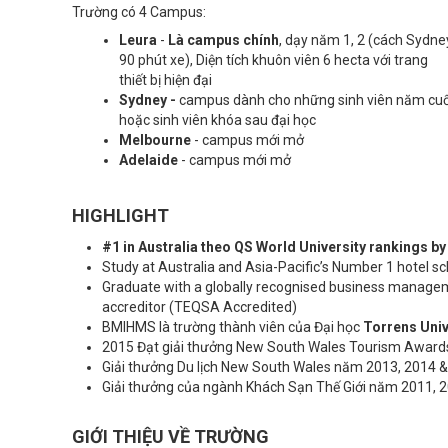
Trường có 4 Campus:
Leura
-
Là campus chính
, dạy năm 1, 2 (cách Sydne
90 phút xe), Diện tích khuôn viên 6 hecta với trang
thiết bị hiện đại
Sydney -
campus dành cho những sinh viên năm cuố
hoặc sinh viên khóa sau đại học
Melbourne
- campus mới mở
Adelaide
- campus mới mở
HIGHLIGHT
#1 in Australia theo QS World University rankings 
Study at Australia and Asia-Pacific’s Number 1 hotel s
Graduate with a globally recognised business manageme
accreditor (TEQSA Accredited)
BMIHMS là trường thành viên của Đại học
Torrens Univ
2015 Đạt giải thưởng New South Wales Tourism Awards,
Giải thưởng Du lịch New South Wales năm 2013, 2014 &
Giải thưởng của ngành Khách Sạn Thế Giới năm 2011, 20
GIỚI THIỆU VỀ TRƯỜNG