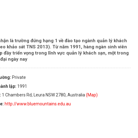
ận là trường đứng hạng 1 về đào tạo ngành quản lý khách
heo khảo sát TNS 2013). Từ năm 1991, hàng ngàn sinh viên
 đầy triển vọng trong lĩnh vực quản lý khách sạn, một trong
 đại ngày nay
rường:
Private
ành lập:
1991
:
1 Chambers Rd, Leura NSW 2780, Australia
(Map)
te:
http://www.bluemountains.edu.au