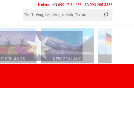
×
Hotline:
HN
090 17 34 288
- SG
093 205 3388
ETHERLANDS
NEW ZEALAND
GERMAN