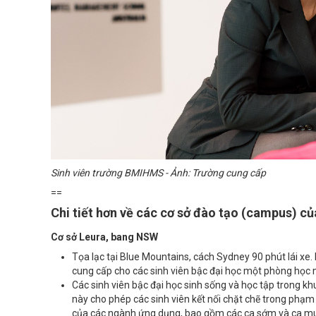
Sinh viên trường BMIHMS - Ảnh: Trường cung cấp
==
Chi tiết hơn về các cơ sở đào tạo (campus) c
Cơ sở Leura, bang NSW
Tọa lạc tại Blue Mountains, cách Sydney 90 phút lái xe.
cung cấp cho các sinh viên bậc đại học một phòng học m
Các sinh viên bậc đại học sinh sống và học tập trong k
này cho phép các sinh viên kết nối chặt chẽ trong phạm v
của các ngành ứng dụng, bao gồm các ca sớm và ca m