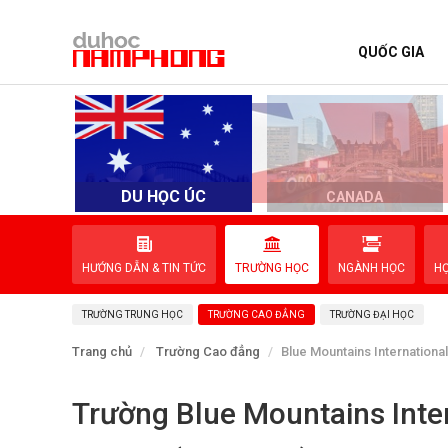
QUỐC GIA
TRANG CHỦ
QUỐC GIA
EVENTS
DU HỌC ÚC
D
CANADA
DỊCH VỤ
HƯỚNG DẪN & TIN TỨC
TRƯỜNG HỌC
NGÀNH HỌC
H
VỀ NAM PHONG
TRƯỜNG TRUNG HỌC
TRƯỜNG CAO ĐẲNG
TRƯỜNG ĐẠI HỌC
LIÊN HỆ
Trang chủ
Trường Cao đẳng
Blue Mountains Internation
Trường Blue Mountains Int