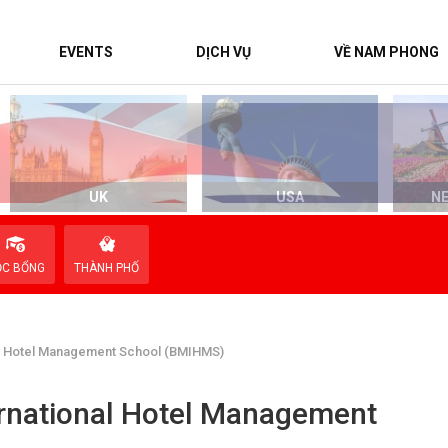
EVENTS
DỊCH VỤ
VỀ NAM PHONG
UK
USA
N
ỌC BỔNG
THÀNH PHỐ
al Hotel Management School (BMIHMS)
ernational Hotel Management