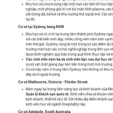
Khu học xá Leura cung cấp một loạt các tiện ích học t
nghiệp, một phòng giải trí với tivi màn hình plasma, cá
sân bóng đá, bể bơi và khu nướng thịt ngoài trời. Các s
tại đó.
Cơ sở tại Sydney, bang NSW
Khu học xá có vị trí tại trung tâm thành phố Sydney nga
với các bãi biển xinh đẹp, nhiều công viên nằm bên cạ
trên thế giới. Sydney cũng là một trong số các điểm du l
trường một loạt các cơ hội nghề nghiệp trong lĩnh vực n
được kinh nghiệm quý báu trong quá trình thực tập và tr
Các sinh viên năm ba và sinh viên bậc sau đại học sẽ
cơ sở vật chất giảng dạy tiên tiến trong một môi trường 
Cơ sở này năm ở trung tâm Sydney nên không có khu nội t
đây sẽ ở ngoài trường.
Cơ sở Melbourne, Victoria - Flinder Street
Nằm ngay tại trung tâm sáng tạo và kinh doanh của Melb
Quản lý khách sạn quốc tế
. Sinh viên chia sẻ khuôn vi
kinh doanh, thiết kế và y tế. Với nhiều địa điểm khách s
sinh viên học về ngành Hospitality này.
Cơ sở Adelaide, South Australia