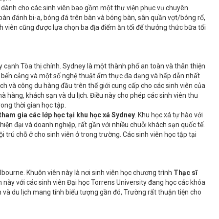
ập dành cho các sinh viên bao gồm một thư viện phục vụ chuyên
c bàn đánh bi-a, bóng đá trên bàn và bóng bàn, sân quần vợt/bóng rổ,
inh viên cũng được lựa chọn ba địa điểm ăn tối để thưởng thức bữa tối
y cạnh Tòa thị chính. Sydney là một thành phố an toàn và thân thiện
nh bến cảng và một số nghệ thuật ẩm thực đa dạng và hấp dẫn nhất
ịch và công du hàng đầu trên thế giới cung cấp cho các sinh viên của
hà hàng, khách sạn và du lịch. Điều này cho phép các sinh viên thu
ong thời gian học tập.
 tham gia các lớp học tại khu học xá Sydney
. Khu học xá tự hào với
hiện đại và doanh nghiệp, rất gần với nhiều chuỗi khách sạn quốc tế.
rú chỗ ở cho sinh viên ở trong trường. Các sinh viên học tập tại
ourne. Khuôn viên này là nơi sinh viên học chương trình
Thạc sĩ
ên này với các sinh viên Đại học Torrens University đang học các khóa
ạn và du lịch mang tính biểu tượng gần đó, Trường rất thuận tiện cho