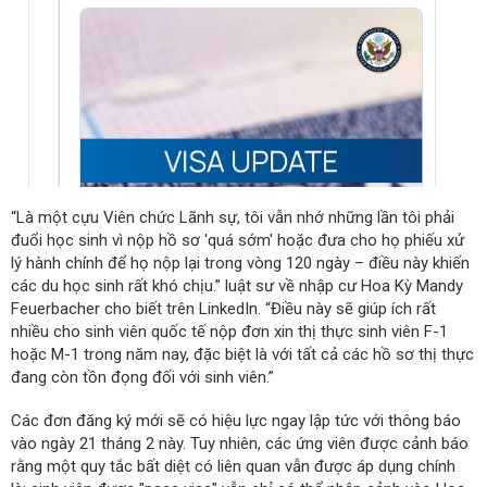
“Là một cựu Viên chức Lãnh sự, tôi vẫn nhớ những lần tôi phải
đuổi học sinh vì nộp hồ sơ 'quá sớm' hoặc đưa cho họ phiếu xử
lý hành chính để họ nộp lại trong vòng 120 ngày – điều này khiến
các du học sinh rất khó chịu.” luật sư về nhập cư Hoa Kỳ Mandy
Feuerbacher cho biết trên LinkedIn. “Điều này sẽ giúp ích rất
nhiều cho sinh viên quốc tế nộp đơn xin thị thực sinh viên F-1
hoặc M-1 trong năm nay, đặc biệt là với tất cả các hồ sơ thị thực
đang còn tồn đọng đối với sinh viên.”
Các đơn đăng ký mới sẽ có hiệu lực ngay lập tức với thông báo
vào ngày 21 tháng 2 này. Tuy nhiên, các ứng viên được cảnh báo
rằng một quy tắc bất diệt có liên quan vẫn được áp dụng chính