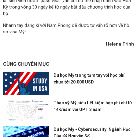
là: sinh viên được "pass visa" vẫn chỉ có thể nhập cảnh vào Hoa
Kỳ trong vòng 30 ngày kể từ ngày bắt đầu chương trình học của
họ.
Nhanh tay đăng kí với Nam Phong để được tư vấn rõ hơn về hồ
sơ visa Mỹ!
Helena Trinh
CÙNG CHUYÊN MỤC
Du học Mỹ trong tầm tay với học phí
chưa tới 20.000 USD
Thạc sỹ Mỹ siêu tiết kiệm học phí chỉ từ
14K/năm với OPT 3 năm
Du học Mỹ - Cybersecurity: Ngành Học
Của Kỷ Nguyên Số