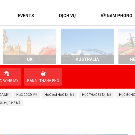
EVENTS
DỊCH VỤ
VỀ NAM PHONG
UK
AUSTRALIA
N
C BỔNG MỸ
BANG - THÀNH PHỐ
ÓA MỸ
HỌC CDCD MỸ
HỌC ĐẠI HỌC TẠI MỸ
HỌC THẠC SỸ TẠI MỸ
HỌC BỔNG
DU HỌC HÈ MỸ