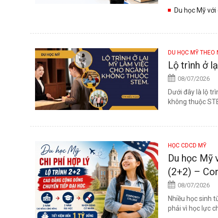
Du học Mỹ với 
thông minh...
DU HỌC MỸ THEO
Lộ trình ở 
08/07/2026
Dưới đây là lộ t
không thuộc STEM
HỌC CDCD MỸ
Du học Mỹ v
(2+2) – Co
08/07/2026
Nhiều học sinh t
phải vì học lực 