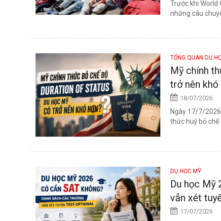
Trước khi World 
những câu chuyện
TỔNG QUAN DU H
Mỹ chính th
trở nên khó
18/07/2026
Ngày 17/7/2026,
thức huỷ bỏ chế 
DU HỌC MỸ
Du học Mỹ 
vẫn xét tuy
17/07/2026