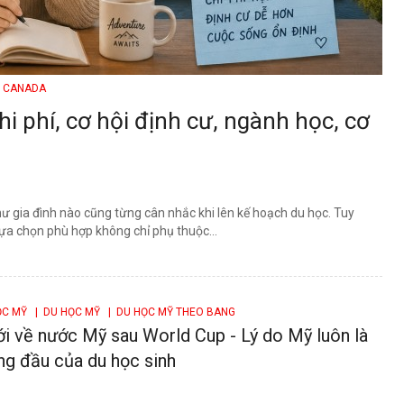
C CANADA
 phí, cơ hội định cư, ngành học, cơ
ư gia đình nào cũng từng cân nhắc khi lên kế hoạch du học. Tuy
ựa chọn phù hợp không chỉ phụ thuộc...
ỌC MỸ
| DU HỌC MỸ
| DU HỌC MỸ THEO BANG
i về nước Mỹ sau World Cup - Lý do Mỹ luôn là
ng đầu của du học sinh