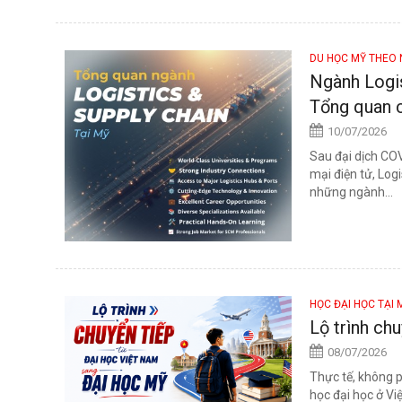
DU HỌC MỸ THEO
Ngành Logi
Tổng quan c
10/07/2026
Sau đại dịch CO
mại điện tử, Lo
những ngành...
HỌC ĐẠI HỌC TẠI
Lộ trình ch
08/07/2026
Thực tế, không p
học đại học ở Vi