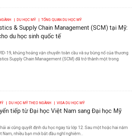
 NGÀNH
| DU HỌC MỸ
| TỔNG QUAN DU HỌC MỸ
stics & Supply Chain Management (SCM) tại Mỹ:
ho du học sinh quốc tế
VID-19, khủng hoảng vận chuyển toàn cầu và sự bùng nổ của thương
gistics Supply Chain Management (SCM) đã trở thành một trong
 MỸ
| DU HỌC MỸ THEO NGÀNH
| VISA DU HỌC MỸ
uyển tiếp từ Đại học Việt Nam sang Đại học Mỹ
hải ai cũng quyết định du học ngay từ lớp 12. Sau một hoặc hai năm
ệt Nam, nhiều bạn mới bắt đầu nghĩ nghiêm...