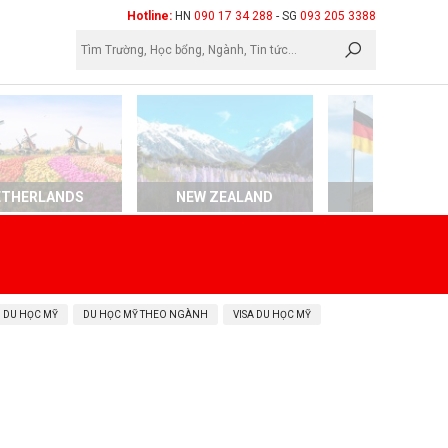
×
Hotline:
HN
090 17 34 288
- SG
093 205 3388
ETHERLANDS
NEW ZEALAND
GERMAN
 DU HỌC MỸ
DU HỌC MỸ THEO NGÀNH
VISA DU HỌC MỸ