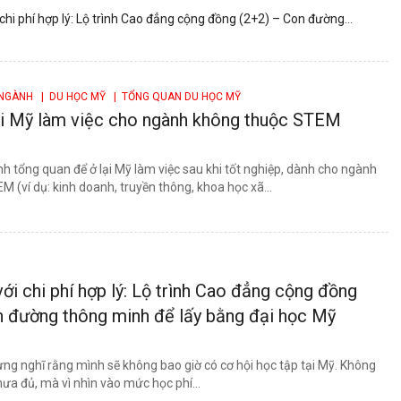
chi phí hợp lý: Lộ trình Cao đẳng cộng đồng (2+2) – Con đường
 NGÀNH
| DU HỌC MỸ
| TỔNG QUAN DU HỌC MỸ
lại Mỹ làm việc cho ngành không thuộc STEM
rình tổng quan để ở lại Mỹ làm việc sau khi tốt nghiệp, dành cho ngành
 (ví dụ: kinh doanh, truyền thông, khoa học xã...
ới chi phí hợp lý: Lộ trình Cao đẳng cộng đồng
n đường thông minh để lấy bằng đại học Mỹ
ừng nghĩ rằng mình sẽ không bao giờ có cơ hội học tập tại Mỹ. Không
chưa đủ, mà vì nhìn vào mức học phí...