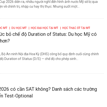
Cup 2026 diễn ra, nhiều người nghĩ đến hình ảnh nước Mỹ sẽ bị qua
 về chính trị, nhập cư hay thị thực. Nhưng suốt một...
ỌC MỸ
| DU HỌC MỸ
| HỌC ĐẠI HỌC TẠI MỸ
| HỌC THẠC SỸ TẠI MỸ
ức bỏ chế độ Duration of Status: Du học Mỹ có
 hơn?
 Bộ An ninh Nội địa Hoa Kỳ (DHS) công bố quy định cuối cùng chính
độ Duration of Status (D/S) — chế độ cho phép sinh...
2026 có cần SAT không? Danh sách các trường
ển Test-Optional