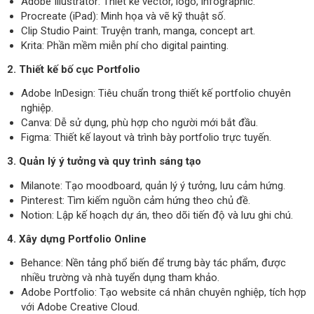
Adobe Illustrator: Thiết kế vector, logo, infographic.
Procreate (iPad): Minh họa và vẽ kỹ thuật số.
Clip Studio Paint: Truyện tranh, manga, concept art.
Krita: Phần mềm miễn phí cho digital painting.
2. Thiết kế bố cục Portfolio
Adobe InDesign: Tiêu chuẩn trong thiết kế portfolio chuyên
nghiệp.
Canva: Dễ sử dụng, phù hợp cho người mới bắt đầu.
Figma: Thiết kế layout và trình bày portfolio trực tuyến.
3. Quản lý ý tưởng và quy trình sáng tạo
Milanote: Tạo moodboard, quản lý ý tưởng, lưu cảm hứng.
Pinterest: Tìm kiếm nguồn cảm hứng theo chủ đề.
Notion: Lập kế hoạch dự án, theo dõi tiến độ và lưu ghi chú.
4. Xây dựng Portfolio Online
Behance: Nền tảng phổ biến để trưng bày tác phẩm, được
nhiều trường và nhà tuyển dụng tham khảo.
Adobe Portfolio: Tạo website cá nhân chuyên nghiệp, tích hợp
với Adobe Creative Cloud.