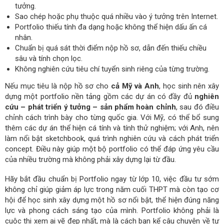
tưởng.
Sao chép hoặc phụ thuộc quá nhiều vào ý tưởng trên Internet.
Portfolio thiếu tính đa dạng hoặc không thể hiện dấu ấn cá
nhân.
Chuẩn bị quá sát thời điểm nộp hồ sơ, dẫn đến thiếu chiều
sâu và tính chọn lọc.
Không nghiên cứu tiêu chí tuyển sinh riêng của từng trường.
Nếu mục tiêu là nộp hồ sơ cho
cả Mỹ và Anh
, học sinh nên xây
dựng một portfolio nền tảng gồm các dự án có đầy đủ
nghiên
cứu – phát triển ý tưởng – sản phẩm hoàn chỉnh
, sau đó điều
chỉnh cách trình bày cho từng quốc gia. Với Mỹ, có thể bổ sung
thêm các dự án thể hiện cá tính và tính thử nghiệm; với Anh, nên
làm nổi bật sketchbook, quá trình nghiên cứu và cách phát triển
concept. Điều này giúp một bộ portfolio có thể đáp ứng yêu cầu
của nhiều trường mà không phải xây dựng lại từ đầu.
Hãy bắt đầu chuẩn bị Portfolio ngay từ lớp 10, việc đầu tư sớm
không chỉ giúp giảm áp lực trong năm cuối THPT mà còn tạo cơ
hội để học sinh xây dựng một hồ sơ nổi bật, thể hiện đúng năng
lực và phong cách sáng tạo của mình. Portfolio không phải là
cuộc thi xem ai vẽ đẹp nhất, mà là cách bạn kể câu chuyện về tư