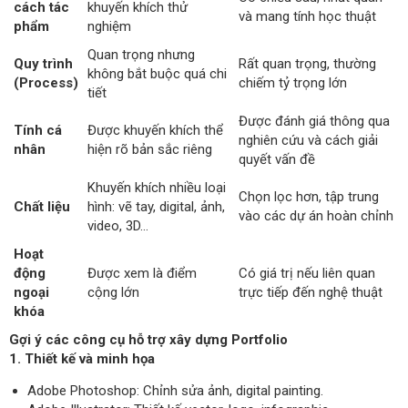
cách tác
khuyến khích thử
và mang tính học thuật
phẩm
nghiệm
Quan trọng nhưng
Quy trình
Rất quan trọng, thường
không bắt buộc quá chi
(Process)
chiếm tỷ trọng lớn
tiết
Được đánh giá thông qua
Tính cá
Được khuyến khích thể
nghiên cứu và cách giải
nhân
hiện rõ bản sắc riêng
quyết vấn đề
Khuyến khích nhiều loại
Chọn lọc hơn, tập trung
Chất liệu
hình: vẽ tay, digital, ảnh,
vào các dự án hoàn chỉnh
video, 3D…
Hoạt
động
Được xem là điểm
Có giá trị nếu liên quan
ngoại
cộng lớn
trực tiếp đến nghệ thuật
khóa
Gợi ý các công cụ hỗ trợ xây dựng Portfolio
1. Thiết kế và minh họa
Adobe Photoshop: Chỉnh sửa ảnh, digital painting.