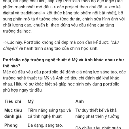
nhất, đa dạng chất liệu, sắp xếp Portfolio theo bố cục logic (tác
phẩm mạnh nhất mở đầu -> các project theo chủ đề -> xen kẽ
digital và tradidtional-> kết thúc bằng tác phẩm nổi bật nhất), bổ
sung phần mô tả ý tưởng cho từng dự án, chỉnh sửa hình ảnh với
chất lượng cao, chuẩn bị theo đúng yêu cầu riêng của từng
trường đại học.
=>Lúc này, Portfolio không chỉ đẹp mà còn cần kể được
"câu
chuyện"
về hành trình sáng tạo của chính học sinh.
Portfolio nộp trường nghệ thuật ở Mỹ và Anh khác nhau như
thế nào?
Mặc dù đều yêu cầu portfolio để đánh giá năng lực sáng tạo, các
trường nghệ thuật tại Mỹ và Anh có tiêu chí đánh giá khá khác
nhau. Hiểu rõ sự khác biệt sẽ giúp học sinh xây dựng portfolio
phù hợp ngay từ đầu.
Tiêu chí
Mỹ
Anh
Mục tiêu
Tiềm năng sáng tạo và
Tư duy thiết kế và khả
đánh giá
cá tính nghệ thuật
năng phát triển ý tưởng
Phong
Đa dạng, sáng tạo,
Có chiều sâu, nhất quán