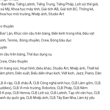
Ban Nha, Tiếng Latinh, Tiếng Trung, Tiếng Pháp, Lịch sử thế giới,
 sử Mỹ, Khoa học máy tính, Giải tích AB, Giải tích BC, Thống kê,
 Khoa học môi trường, Nhiếp ảnh, Studio Art
èo thuyền
Bơi/ Lặn, Khúc côn cầu trên băng, Điền kinh trong nhà, Đấu vật
 kinh, Tennis, Bóng chuyền, Crew, Bóng bầu dục
huyền
côn cầu trên băng, Thể dục dụng cụ
 Crew, Chèo thuyền
 trang sức, Hoạt hình, Điêu khắc, Studio Art, Nhiếp ảnh, Thiết kế
Làm phim, Diễn xuất, Biểu diễn nhạc kịch, Viết kịch, Jazz, Piano, Dàn
 CLB Ả-rập, CLB châu Á, CLB Công nghệ sinh học, CLB Làm gốm, CLB
Buddies), CLB Vì môi trường, Robotics, CLB Pháp, CLB Ném
B K-pop, CLB Henna, CLB Lịch sử, CLB Latinh, Tạp chí văn học, CLB
danh dự quốc gia, CLB Nhiếp ảnh, CLB Tây Ban Nha, Làm kỷ yếu