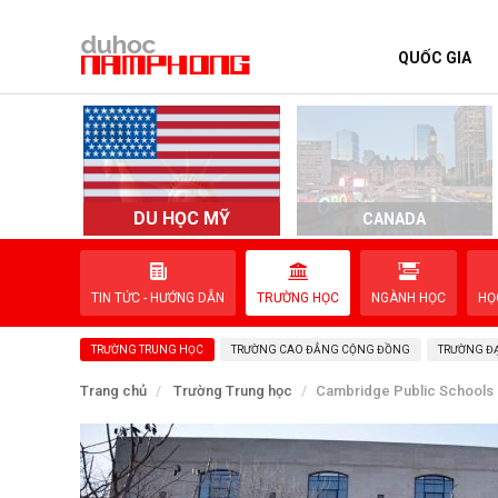
QUỐC GIA
TRANG CHỦ
QUỐC GIA
EVENTS
DU HỌC MỸ
D
CANADA
DỊCH VỤ
TIN TỨC - HƯỚNG DẪN
TRƯỜNG HỌC
NGÀNH HỌC
HỌ
VỀ NAM PHONG
TRƯỜNG TRUNG HỌC
TRƯỜNG CAO ĐẲNG CỘNG ĐỒNG
TRƯỜNG ĐẠ
LIÊN HỆ
Trang chủ
Trường Trung học
Cambridge Public Schools