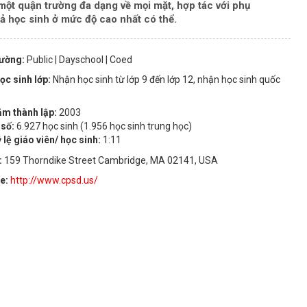
ột quận trường đa dạng về mọi mặt, hợp tác với phụ
ả học sinh ở mức độ cao nhất có thể.
rường:
Public
| Dayschool
| Coed
ọc sinh lớp:
Nhận học sinh từ lớp 9 đến lớp 12, nhận học sinh quốc
m thành lập:
2003
 số:
6.927 học sinh (1.956 học sinh trung học)
 lệ giáo viên/ học sinh:
1:11
:
159 Thorndike Street Cambridge, MA 02141, USA
te:
http://www.cpsd.us/