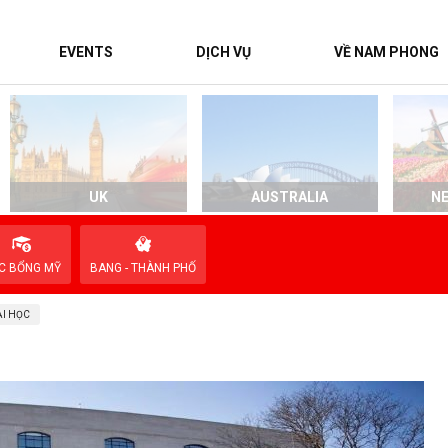
EVENTS
DỊCH VỤ
VỀ NAM PHONG
UK
AUSTRALIA
N
C BỔNG MỸ
BANG - THÀNH PHỐ
I HỌC