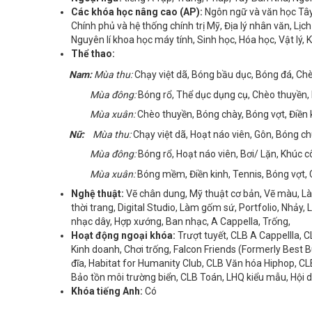
Các khóa học nâng cao (AP):
Ngôn ngữ và văn học Tây 
Chính phủ và hệ thống chính trị Mỹ, Địa lý nhân văn, Lịch
Nguyên lí khoa học máy tính, Sinh học, Hóa học, Vật lý,
Thể thao:
Nam:
Mùa thu:
Chạy việt dã, Bóng bầu dục, Bóng đá, Ch
Mùa đông:
Bóng rổ, Thể dục dụng cụ, Chèo thuyền, 
Mùa xuân:
Chèo thuyền, Bóng chày, Bóng vợt, Điền
Nữ:
Mùa thu:
Chạy việt dã, Hoạt náo viên, Gôn, Bóng c
Mùa đông:
Bóng rổ, Hoạt náo viên, Bơi/ Lặn, Khúc 
Mùa xuân:
Bóng mềm, Điền kinh, Tennis, Bóng vợt,
Nghệ thuật:
Vẽ chân dung, Mỹ thuật cơ bản, Vẽ màu, Làm
thời trang, Digital Studio, Làm gốm sứ, Portfolio, Nhảy, 
nhạc dây, Hợp xướng, Ban nhạc, A Cappella, Trống,
Hoạt động ngoại khóa:
Trượt tuyết, CLB A Cappellla,
Kinh doanh, Chơi trống, Falcon Friends (Formerly Best 
đĩa, Habitat for Humanity Club, CLB Văn hóa Hiphop, CL
Bảo tồn môi trường biển, CLB Toán, LHQ kiểu mẫu, Hội 
Khóa tiếng Anh:
Có