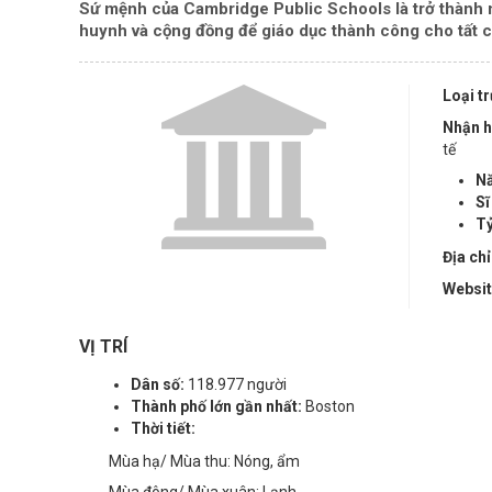
Sứ mệnh của Cambridge Public Schools là trở thành m
huynh và cộng đồng để giáo dục thành công cho tất c
Loại t
Nhận h
tế
Nă
Sĩ
Tỷ
Địa chỉ
Websi
VỊ TRÍ
Dân số:
118.977 người
Thành phố lớn gần nhất:
Boston
Thời tiết:
Mùa hạ/ Mùa thu: Nóng, ẩm