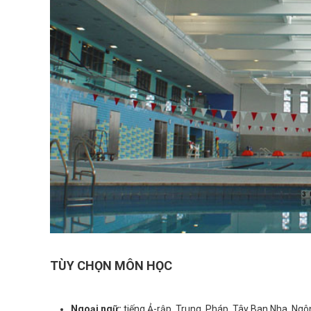
TÙY CHỌN MÔN HỌC
Ngoại ngữ:
tiếng Ả-rập, Trung, Pháp, Tây Ban Nha, Ngôn