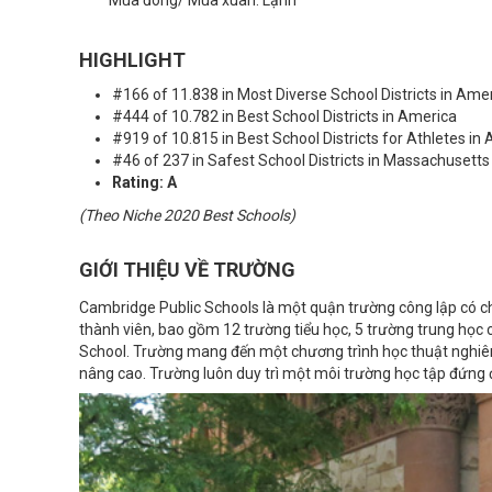
Mùa đông/ Mùa xuân: Lạnh
HIGHLIGHT
#166 of 11.838 in Most Diverse School Districts in Ame
#444 of 10.782 in Best School Districts in America
#919 of 10.815 in Best School Districts for Athletes in
#46 of 237 in Safest School Districts in Massachusetts
Rating: A
(Theo Niche 2020 Best Schools)
GIỚI THIỆU VỀ TRƯỜNG
Cambridge Public Schools là một quận trường công lập có ch
thành viên, bao gồm 12 trường tiểu học, 5 trường trung học 
School. Trường mang đến một chương trình học thuật nghiêm
nâng cao. Trường luôn duy trì một môi trường học tập đứng đắ