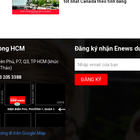
tốt nhất Canada theo tỉnh bang
òng HCM
Đăng ký nhận Enews d
iên Phủ, P7, Q3, TP HCM (khúc
 Thảo)
3 205 3388
ờng đi trên Google Map