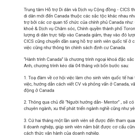
Trung tâm Hỗ trợ Di dân và Dịch vụ Cộng đồng - CICS th
di dân mới đến Canada thuộc các sắc tộc khác nhau n
trợ bởi các cơ quan tổ chức của chính phủ Canada như: 
khoẻ & Dịch vụ Chăm sóc, Chính quyền thành phố Toron
lượng di dân trực tiếp vào Canada giảm, thay vào đó lượ
CICS cũng chuyển dần sang hỗ trợ sinh viên quốc tế ở cá
việc cũng như thông tin chính sách định cư Canada.
“Hành trình Canada” là chương trình ngoại khoá đặc sắc
Anh, chương trình kéo dài 04 tháng với bốn bước sau:
1. Toạ đàm về cơ hội việc làm cho sinh viên quốc tế ha
việc, hướng dẫn cách viết CV và phỏng vấn ở Canada, vă
động ở Canada
2. Thông qua chủ đề “Người hướng dẫn- Mentor” , sẽ có
chuyên ngành, xu thế phát triển ngành nghề cũng như y
3. Cứ hai tháng một lần sinh viên sẽ được đến tham quan
lí doanh nghiệp, giúp sinh viên nắm bắt được cơ cấu cũ
cách thức vận hành của doanh nghiệp.