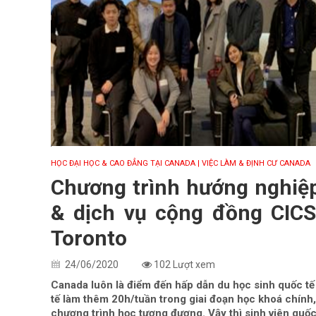
HỌC ĐẠI HỌC & CAO ĐẲNG TẠI CANADA
| VIỆC LÀM & ĐỊNH CƯ CANADA
Chương trình hướng nghiệp
& dịch vụ cộng đồng CIC
Toronto
24/06/2020
102 Lượt xem
Canada luôn là điểm đến hấp dẫn du học sinh quốc tế
tế làm thêm 20h/tuần trong giai đoạn học khoá chính
chương trình học tương đương. Vậy thì sinh viên quốc