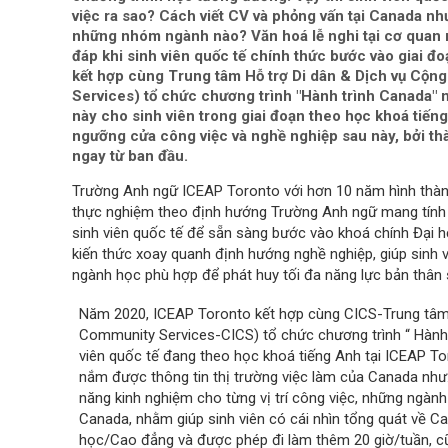
việc ra sao? Cách viết CV và phỏng vấn tại Canada nh
những nhóm ngành nào? Văn hoá lễ nghi tại cơ quan n
đáp khi sinh viên quốc tế chính thức bước vào giai 
kết hợp cùng Trung tâm Hỗ trợ Di dân & Dịch vụ Cộ
Services) tổ chức chương trình "Hành trình Canada" 
này cho sinh viên trong giai đoạn theo học khoá tiếng
ngưỡng cửa công việc và nghề nghiệp sau này, bởi th
ngay từ ban đầu.
Trường Anh ngữ ICEAP Toronto với hơn 10 năm hình thành 
thực nghiệm theo định hướng Trường Anh ngữ mang tính
sinh viên quốc tế để sẵn sàng bước vào khoá chính Đại
kiến thức xoay quanh định hướng nghề nghiệp, giúp sinh 
ngành học phù hợp để phát huy tối đa năng lực bản thân 
Năm 2020, ICEAP Toronto kết hợp cùng CICS-Trung tâm 
Community Services-CICS) tổ chức chương trình “ Hành 
viên quốc tế đang theo học khoá tiếng Anh tại ICEAP Tor
nắm được thông tin thị trường việc làm của Canada như: 
năng kinh nghiệm cho từng vị trí công việc, những ngành 
Canada, nhằm giúp sinh viên có cái nhìn tổng quát về C
học/Cao đẳng và được phép đi làm thêm 20 giờ/tuần, cũn