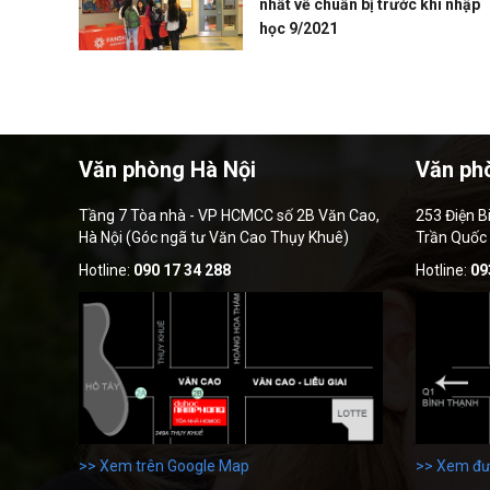
nhất về chuẩn bị trước khi nhập
học 9/2021
Văn phòng Hà Nội
Văn ph
Tầng 7 Tòa nhà - VP HCMCC số 2B Văn Cao,
253 Điện B
Hà Nội (Góc ngã tư Văn Cao Thụy Khuê)
Trần Quốc
Hotline:
090 17 34 288
Hotline:
09
>> Xem trên Google Map
>> Xem đư