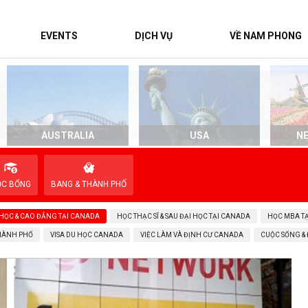
EVENTS
DỊCH VỤ
VỀ NAM PHONG
AUSTRALIA
USA
N
ỌC BỔNG
BANG & THÀNH PHỐ
 HỌC & CAO ĐẲNG TẠI CANADA
HỌC THẠC SĨ & SAU ĐẠI HỌC TẠI CANADA
HỌC MBA T
THÀNH PHỐ
VISA DU HỌC CANADA
VIỆC LÀM VÀ ĐỊNH CƯ CANADA
CUỘC SỐNG &