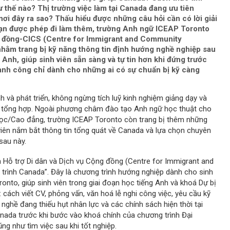
ư thế nào? Thị trường việc làm tại Canada đang ưu tiên
ơi đây ra sao? Thấu hiểu được những câu hỏi cần có lời giải
đoạn được phép đi làm thêm, trường Anh ngữ ICEAP Toronto
ng đồng-CICS (Centre for Immigrant and Community
nhằm trang bị kỹ năng thông tin định hướng nghề nghiệp sau
 Anh, giúp sinh viên sẵn sàng và tự tin hơn khi đứng trước
ành công chỉ dành cho những ai có sự chuẩn bị kỹ càng
và phát triển, không ngừng tích luỹ kinh nghiệm giảng dạy và
 tổng hợp. Ngoài phương châm đào tạo Anh ngữ học thuật cho
 học/Cao đẳng, trường ICEAP Toronto còn trang bị thêm những
viên nắm bắt thông tin tổng quát về Canada và lựa chọn chuyên
sau này.
Hỗ trợ Di dân và Dịch vụ Cộng đồng (Centre for Immigrant and
trình Canada”. Đây là chương trình hướng nghiệp dành cho sinh
onto, giúp sinh viên trong giai đoạn học tiếng Anh và khoá Dự bị
cách viết CV, phỏng vấn, văn hoá lễ nghi công việc, yêu cầu kỹ
nghề đang thiếu hụt nhân lực và các chính sách hiện thời tại
anada trước khi bước vào khoá chính của chương trình Đại
g như tìm việc sau khi tốt nghiệp.