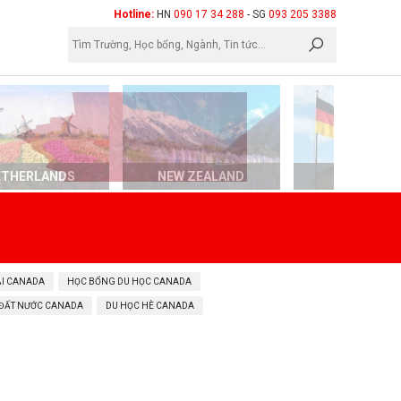
×
Hotline:
HN
090 17 34 288
- SG
093 205 3388
ETHERLANDS
NEW ZEALAND
GERMAN
ẠI CANADA
HỌC BỔNG DU HỌC CANADA
 ĐẤT NƯỚC CANADA
DU HỌC HÈ CANADA