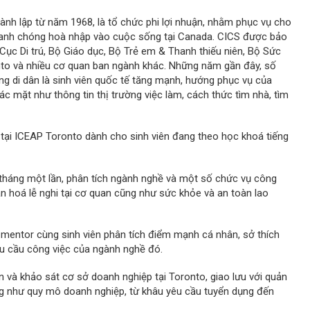
ành lập từ năm 1968, là tổ chức phi lợi nhuận, nhằm phục vụ cho
hanh chóng hoà nhập vào cuộc sống tại Canada. CICS được bảo
Cục Di trú, Bộ Giáo dục, Bộ Trẻ em & Thanh thiếu niên, Bộ Sức
to và nhiều cơ quan ban ngành khác. Những năm gần đây, số
ng di dân là sinh viên quốc tế tăng mạnh, hướng phục vụ của
c mặt như thông tin thị trường việc làm, cách thức tìm nhà, tìm
 tại ICEAP Toronto dành cho sinh viên đang theo học khoá tiếng
i tháng một lần, phân tích ngành nghề và một số chức vụ công
n hoá lễ nghi tại cơ quan cũng như sức khỏe và an toàn lao
 mentor cùng sinh viên phân tích điểm mạnh cá nhân, sở thích
êu cầu công việc của ngành nghề đó.
 và khảo sát cơ sở doanh nghiệp tại Toronto, giao lưu với quản
ng như quy mô doanh nghiệp, từ khâu yêu cầu tuyển dụng đến