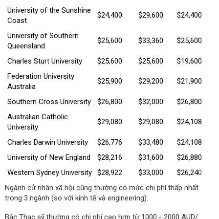
University of the Sunshine
$24,400
$29,600
$24,400
Coast
University of Southern
$25,600
$33,360
$25,600
Queensland
Charles Sturt University
$25,600
$25,600
$19,600
Federation University
$25,900
$29,200
$21,900
Australia
Southern Cross University
$26,800
$32,000
$26,800
Australian Catholic
$29,080
$29,080
$24,108
University
Charles Darwin University
$26,776
$33,480
$24,108
University of New England
$28,216
$31,600
$26,880
Western Sydney University
$28,922
$33,000
$26,24
0
Ngành cử nhân xã hội cũng thường có mức chi phí thấp nhất
trong 3 ngành (so với kinh tế và engineering).
Bậc Thạc sỹ thường có chi phí cao hơn từ 1000 - 2000 AUD/