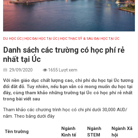
DU HỌC ÚC
| HỌC ĐẠI HỌC TẠI ÚC
| HỌC THẠC SỸ & SAU ĐẠI HỌC TẠI ÚC
Danh sách các trường có học phí rẻ
nhất tại Úc
29/09/2020
1655 Lượt xem
Với nền giáo dục chất lượng cao, chi phí du học tại Úc tương
đối đắt đỏ. Tuy nhiên, nếu bạn vẫn có mong muốn du học tại
đây, cùng tham khảo những trường tại Úc có học phí rẻ nhất
trong bài viết sau
Tham khảo các chương trình học có chi phí dưới 30,000 AUD/
năm. Theo bảng dưới đây
Ngành
Ngành
Ngành Xã
Tên trường
Kinh tế
STEM
hội