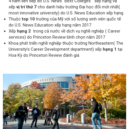
4 năm liên tiếp do U.S. News “Best Colleges” xếp hạng và
xếp
vị trí thứ 7
cho danh hiệu trường Đại học đổi mới nhất(
most innovative university) do U.S. News Education xếp hạng.
Thuộc
top 10
trường của Mỹ với số lượng sinh viên quốc tế
do U.S. News Education xếp hạng năm 2017
Xếp
hạng 2
trong cả nước về dịch vụ nghề nghiệp ( Career
services) do Princeton Review bình chọn năm 2017
Khoa phát triển nghề nghiệp thuộc trường Northeastern( The
University’s Career Development department) xếp
hạng 1
tại
Hoa Kỳ do Princeton Review đánh giá.