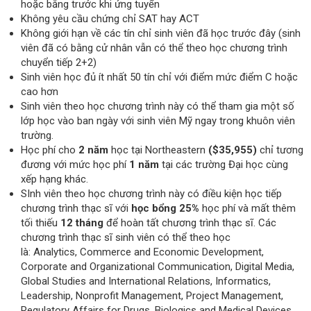
hoặc bằng trước khi ứng tuyển
Không yêu cầu chứng chỉ SAT hay ACT
Không giới hạn về các tín chỉ sinh viên đã học trước đây (sinh
viên đã có bằng cử nhân vẫn có thể theo học chương trình
chuyển tiếp 2+2)
Sinh viên học đủ ít nhất 50 tín chỉ với điểm mức điểm C hoặc
cao hơn
Sinh viên theo học chương trình này có thể tham gia một số
lớp học vào ban ngày với sinh viên Mỹ ngay trong khuôn viên
trường.
Học phí cho
2 năm
học tại Northeastern
($35,955)
chỉ tương
đương với mức học phí
1 năm
tại các trường Đại học cùng
xếp hạng khác.
SInh viên theo học chương trình này có điều kiện học tiếp
chương trình thạc sĩ với
học bổng 25%
học phí và mất thêm
tối thiếu
12 tháng
để hoàn tất chương trình thạc sĩ. Các
chương trình thạc sĩ sinh viên có thể theo học
là: Analytics, Commerce and Economic Development,
Corporate and Organizational Communication, Digital Media,
Global Studies and International Relations, Informatics,
Leadership, Nonprofit Management, Project Management,
Regulatory Affairs for Drugs, Biologics and Medical Devices.