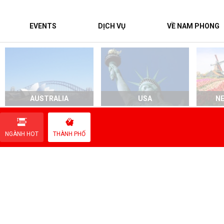
EVENTS
DỊCH VỤ
VỀ NAM PHONG
AUSTRALIA
USA
N
NGÀNH HOT
THÀNH PHỐ