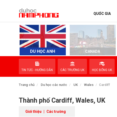
QUỐC GIA
TRANG CHỦ
QUỐC GIA
EVENTS
DU HỌC ANH
D
CANADA
DỊCH VỤ
TIN TỨC - HƯỚNG DẪN
CÁC TRƯỜNG UK
HỌC BỔNG UK
VỀ NAM PHONG
Trang chủ
Du học các nước
UK
Wales
Cardiff
LIÊN HỆ
Thành phố Cardiff, Wales, UK
Giới thiệu
|
Các trường