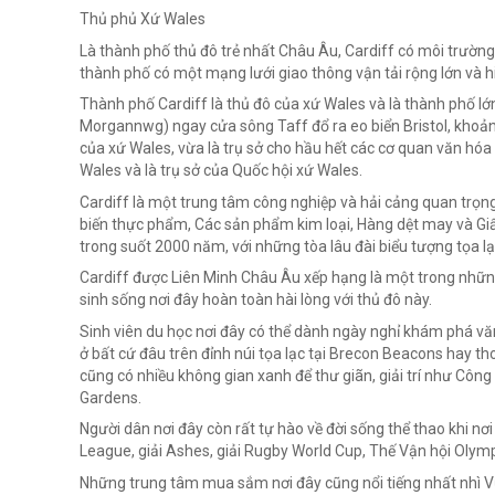
Thủ phủ Xứ Wales
Là thành phố thủ đô trẻ nhất Châu Âu, Cardiff có môi trường 
thành phố có một mạng lưới giao thông vận tải rộng lớn và hi
Thành phố Cardiff là thủ đô của xứ Wales và là thành phố 
Morgannwg) ngay cửa sông Taff đổ ra eo biển Bristol, khoả
của xứ Wales, vừa là trụ sở cho hầu hết các cơ quan văn hóa
Wales và là trụ sở của Quốc hội xứ Wales.
Cardiff là một trung tâm công nghiệp và hải cảng quan trọng
biến thực phẩm, Các sản phẩm kim loại, Hàng dệt may và Giấy
trong suốt 2000 năm, với những tòa lâu đài biểu tượng tọa l
Cardiff được Liên Minh Châu Âu xếp hạng là một trong nhữn
sinh sống nơi đây hoàn toàn hài lòng với thủ đô này.
Sinh viên du học nơi đây có thể dành ngày nghỉ khám phá văn
ở bất cứ đâu trên đỉnh núi tọa lạc tại Brecon Beacons hay t
cũng có nhiều không gian xanh để thư giãn, giải trí như Côn
Gardens.
Người dân nơi đây còn rất tự hào về đời sống thể thao khi n
League, giải Ashes, giải Rugby World Cup, Thế Vận hội Olymp
Những trung tâm mua sắm nơi đây cũng nổi tiếng nhất nhì V