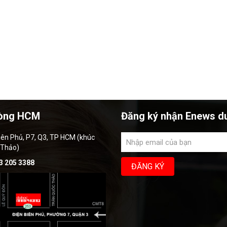
òng HCM
Đăng ký nhận Enews d
iên Phủ, P7, Q3, TP HCM (khúc
 Thảo)
3 205 3388