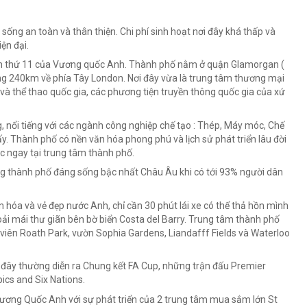
sống an toàn và thân thiện. Chi phí sinh hoạt nơi đây khá thấp và
ện đại.
lớn thứ 11 của Vương quốc Anh. Thành phố nằm ở quận Glamorgan (
ng 240km về phía Tây London. Nơi đây vừa là trung tâm thương mại
 và thể thao quốc gia, các phương tiện truyền thông quốc gia của xứ
, nổi tiếng với các ngành công nghiệp chế tạo : Thép, Máy móc, Chế
. Thành phố có nền văn hóa phong phú và lịch sử phát triển lâu đời
ạc ngay tại trung tâm thành phố.
g thành phố đáng sống bậc nhất Châu Âu khi có tới 93% người dân
 hóa và vẻ đẹp nước Anh, chỉ cần 30 phút lái xe có thể thả hồn mình
hoải mái thư giãn bên bờ biển Costa del Barry. Trung tâm thành phố
g viên Roath Park, vườn Sophia Gardens, Liandafff Fields và Waterloo
ơi đây thường diễn ra Chung kết FA Cup, những trận đấu Premier
ics and Six Nations.
ương Quốc Anh với sự phát triển của 2 trung tâm mua sắm lớn St