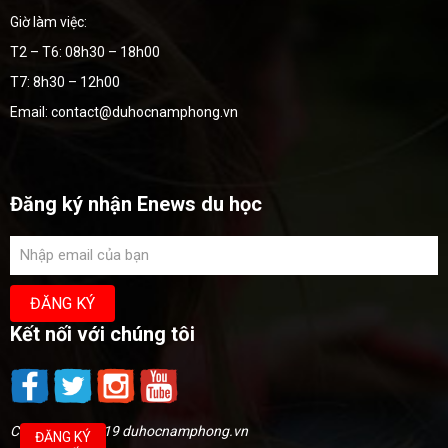
Giờ làm việc:
T2 – T6: 08h30 – 18h00
T7: 8h30 – 12h00
Email: contact@duhocnamphong.vn
Đăng ký nhận Enews du học
Kết nối với chúng tôi
Copyright @2019 duhocnamphong.vn
ĐĂNG KÝ