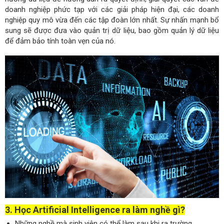
doanh nghiệp phức tạp với các giải pháp hiện đại, các doanh
nghiệp quy mô vừa đến các tập đoàn lớn nhất. Sự nhấn mạnh bổ
sung sẽ được đưa vào quản trị dữ liệu, bao gồm quản lý dữ liệu
để đảm bảo tính toàn vẹn của nó.
3. Học Artificial Intelligence ra làm nghề gì?
Những nghề mà sinh viên có thể làm sau khi ra trường.