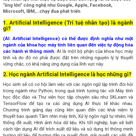
“ông lớn” công nghệ như Google, Apple, Facebook,
Microsoft, IBM,…chạy đua phát triển
1. Artificial Intelligence (Trí tuệ nhân tạo) là ngành
gì?
(AI: Artificial Intelligence) có thể được định nghĩa như một
ngành của khoa học máy tính liên quan đến việc tự động hóa
các hành vi thông minh
.
AI là một bộ phận của khoa học máy
tính và do đó nó phải được đặt trên những nguyên lý lý thuyết
vững chắc, có khả năng ứng dụng của lĩnh vực này.
2. Học ngành Artificial Intelligence là học những gì?
Học sinh sẽ có cơ hội làm việc với các ngôn ngữ lập trình đòi hỏi
trong ngành như Python, trong quá trình tương tác với Máy tính
học độc đáo và Thư viện học tập chuyên sâu như SKLearn và
TensorFlow để tạo ra các ứng dụng AI thực tế khác nhau.
Chương trình giảng dạy cũng liên quan đến các khái niệm lý
thuyết bao quanh Tầm nhìn máy tính, Xử lý ngôn ngữ tự nhiên, Hệ
thống đề xuất, Hình ảnh hóa dữ liệu. Khi tốt nghiệp, bạn sẽ biết
cách tận dụng AI để trích xuất dữ liệu và sử dụng trí thông minh
hướng dữ liệu để hướng dẫn ra quyết định, giải quyết các vấn đề