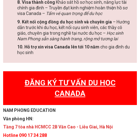
8. Visa thành công
Khảo sát hồ sơ học sinh, năng lực tài
chính gia đình – Truyền đạt kinh nghiệm hoàn thiện hồ sơ
visa Canada –
Tấm vé quan trọng để du học
9. Kết nối cộng đồng du học sinh và chuyên gia
– Hướng
dẫn trước khi du học, kết nối cựu sinh viên, các thầy cô
giáo, chuyên gia trong nghề tại nước du học –
Học sinh
Nam Phong sẵn sàng hành trang, rộng mở tương lai
10. Hỗ trợ xin visa Canada lên tới 10 năm
cho gia đình du
học sinh
ĐĂNG KÝ TƯ VẤN DU HỌC
CANADA
NAM PHONG EDUCATION
Văn phòng HN:
Tầng 7 tòa nhà HCMCC 2B Văn Cao - Liễu Giai, Hà Nội
Hotline 090 17 34 288