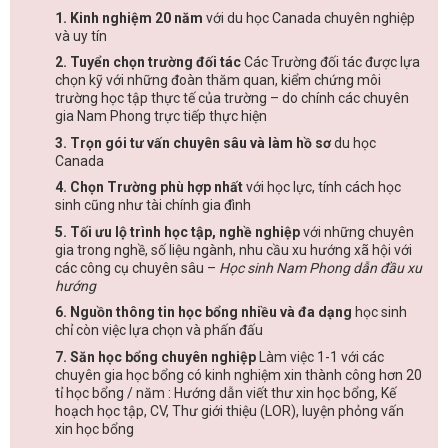
1. Kinh nghiệm 20 năm
với du học Canada chuyên nghiệp
và uy tín
2. Tuyển chọn trường đối tác
Các Trường đối tác được lựa
chọn kỹ với những đoàn thăm quan, kiểm chứng môi
trường học tập thực tế của trường – do chính các chuyên
gia Nam Phong trực tiếp thực hiện
3. Trọn gói tư vấn chuyên sâu và làm hồ sơ
du học
Canada
4. Chọn Trường phù hợp nhất
với học lực, tính cách học
sinh cũng như tài chính gia đình
5. Tối ưu lộ trình học tập, nghề nghiệp
với những chuyên
gia trong nghề, số liệu ngành, nhu cầu xu hướng xã hội với
các công cụ chuyên sâu –
Học sinh Nam Phong dẫn đầu xu
hướng
6. Nguồn thông tin học bổng nhiều và đa dạng
học sinh
chỉ còn việc lựa chọn và phấn đấu
7. Săn học bổng chuyên nghiệp
Làm việc 1-1 với các
chuyên gia học bổng có kinh nghiệm xin thành công hơn 20
tỉ học bổng / năm : Hướng dẫn viết thư xin học bổng, Kế
hoạch học tập, CV, Thư giới thiệu (LOR), luyện phỏng vấn
xin học bổng