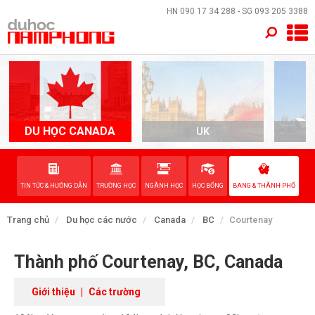
×
HN
090 17 34 288
- SG
093 205 3388
TRANG CHỦ
QUỐC GIA
EVENTS
DU HỌC CANADA
UK
A
DỊCH VỤ
TIN TỨC & HƯỚNG DẪN
TRƯỜNG HỌC
NGÀNH HỌC
HỌC BỔNG
BANG & THÀNH PHỐ
VỀ NAM PHONG
Trang chủ
Du học các nước
Canada
BC
Courtenay
LIÊN HỆ
Thành phố Courtenay, BC, Canada
Giới thiệu
|
Các trường