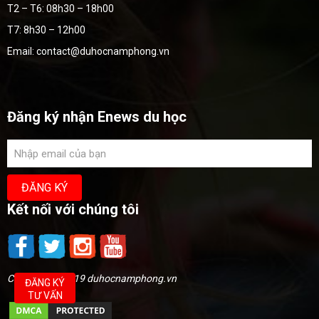
T2 – T6: 08h30 – 18h00
T7: 8h30 – 12h00
Email: contact@duhocnamphong.vn
Đăng ký nhận Enews du học
Kết nối với chúng tôi
Copyright @2019 duhocnamphong.vn
ĐĂNG KÝ
TƯ VẤN