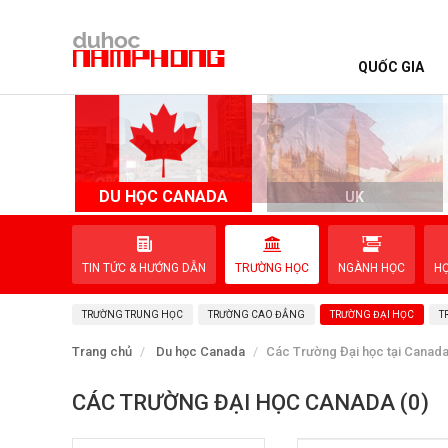
QUỐC GIA
TRANG CHỦ
QUỐC GIA
DU HỌC CANADA
D
UK
EVENTS
TIN TỨC & HƯỚNG DẪN
TRƯỜNG HỌC
NGÀNH HỌC
H
DỊCH VỤ
TRƯỜNG TRUNG HỌC
TRƯỜNG CAO ĐẲNG
TRƯỜNG ĐẠI HỌC
T
VỀ NAM PHONG
Trang chủ
Du học Canada
Các Trường Đại học tại Canad
LIÊN HỆ
CÁC TRƯỜNG ĐẠI HỌC CANADA (0)