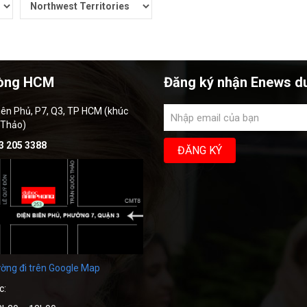
òng HCM
Đăng ký nhận Enews d
iên Phủ, P7, Q3, TP HCM (khúc
 Thảo)
3 205 3388
ờng đi trên Google Map
c: