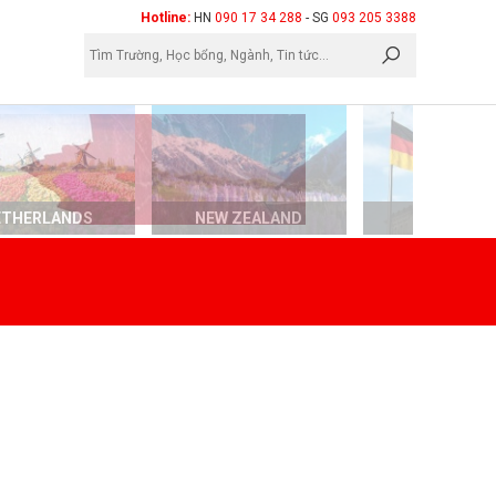
×
Hotline:
HN
090 17 34 288
- SG
093 205 3388
ETHERLANDS
NEW ZEALAND
GERMAN