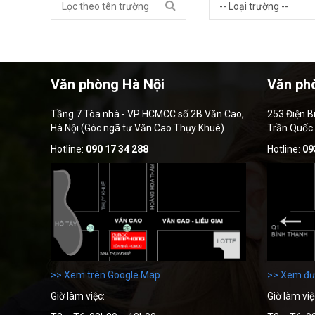
Văn phòng Hà Nội
Văn ph
Tầng 7 Tòa nhà - VP HCMCC số 2B Văn Cao,
253 Điện B
Hà Nội (Góc ngã tư Văn Cao Thụy Khuê)
Trần Quốc
Hotline:
090 17 34 288
Hotline:
09
>> Xem trên Google Map
>> Xem đư
Giờ làm việc:
Giờ làm việ