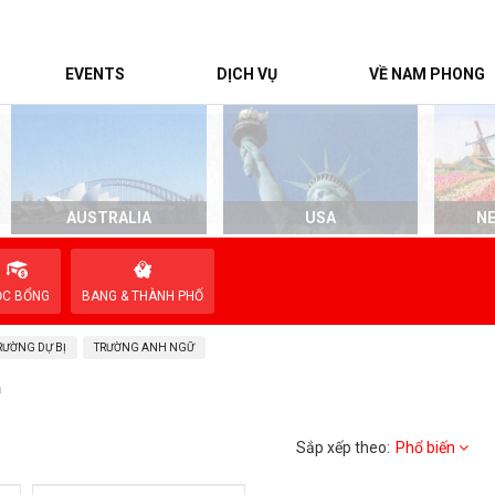
EVENTS
DỊCH VỤ
VỀ NAM PHONG
AUSTRALIA
USA
N
ỌC BỔNG
BANG & THÀNH PHỐ
RƯỜNG DỰ BỊ
TRƯỜNG ANH NGỮ
a
Sắp xếp theo:
Phổ biến