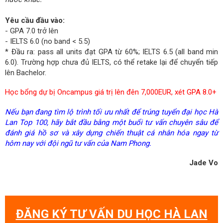
Yêu cầu đầu vào:
- GPA 7.0 trở lên
- IELTS 6.0 (no band < 5.5)
* Đầu ra: pass all units đạt GPA từ 60%; IELTS 6.5 (all band min
6.0). Trường hợp chưa đủ IELTS, có thể retake lại để chuyển tiếp
lên Bachelor.
Học bổng dự bị Oncampus giá trị lên đên 7,000EUR, xét GPA 8.0+
Nếu bạn đang tìm lộ trình tối ưu nhất để trúng tuyển đại học Hà
Lan Top 100, hãy bắt đầu bằng một buổi tư vấn chuyên sâu để
đánh giá hồ sơ và xây dựng chiến thuật cá nhân hóa ngay từ
hôm nay với đội ngũ tư vấn của Nam Phong.
Jade Vo
ĐĂNG KÝ TƯ VẤN DU HỌC HÀ LAN