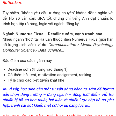
Rotterdam
,...
Tuy nhiên, “không yêu cầu trường chuyên” không đồng nghĩa với
dễ. Hồ sơ vẫn cần: GPA tốt, chứng chỉ tiếng Anh đạt chuẩn; lộ
trình học tập rõ ràng, logic với ngành đăng ký.
Ngành Numerus Fixus – Deadline sớm, cạnh tranh cao
Nhiều ngành “hot” tại Hà Lan thuộc diện Numerus Fixus (giới hạn
số lượng sinh viên), ví dụ:
Communication / Media, Psychology,
Computer Science / Data Science...
Đặc điểm của các ngành này:
Deadline sớm (thường vào tháng 1)
Có thêm bài test, motivation assignment, ranking
Tỷ lệ chọi cao, xét tuyển khắt khe
=> Vì vậy, học sinh cần một tư vấn đồng hành từ sớm để hướng
dẫn chọn đúng trường – đúng ngành – đúng thời điểm. Hỗ trợ
chuẩn bị hồ sơ học thuật, bài luận và chiến lược nộp hồ sơ phù
hợp, tránh sai sót khiến mất cơ hội dù năng lực đủ.