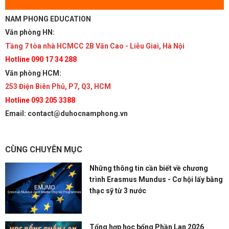
NAM PHONG EDUCATION
Văn phòng HN:
Tầng 7 tòa nhà HCMCC 2B Văn Cao - Liễu Giai, Hà Nội
Hotline 090 17 34 288
Văn phòng HCM:
253 Điện Biên Phủ, P7, Q3, HCM
Hotline 093 205 3388
Email: contact@duhocnamphong.vn
CÙNG CHUYÊN MỤC
Những thông tin cần biết về chương
trình Erasmus Mundus - Cơ hội lấy bằng
thạc sỹ từ 3 nước
Tổng hợp học bổng Phần Lan 2026