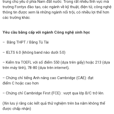
trung chủ yếu ở phía Nam đất nước. Trong rất nhiều lĩnh vực mà
trường Fontys đào tạo, các ngành về kỹ thuật, điện tử, công nghệ
thông tin được xem là những ngành nổi trội, có nhiều lợi thế hơn
các trường khác.
Yêu cầu bằng cấp với ngành Công nghệ sinh học
– Bằng THPT / Bằng Tú Tài
– IELTS 6.0 (không band nào dưới 5.0)
– Kiểm tra TOEFL với số điểm 550 (dựa trên giấy) hoặc 213 (dựa
trên máy tính), 78-80 (dựa trên internet);
– Chứng chỉ tiếng Anh nâng cao Cambridge (CAE): đạt
điểm C hoặc cao hơn
– Chứng chỉ Cambridge First (FCE) : vượt qua lớp B/C trở lên.
(Xin lưu ý rằng các kết quả thử nghiệm trên ba năm không thể
được chấp nhận)