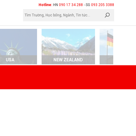
×
Hotline:
HN
090 17 34 288
- SG
093 205 3388
USA
NEW ZEALAND
GERMAN