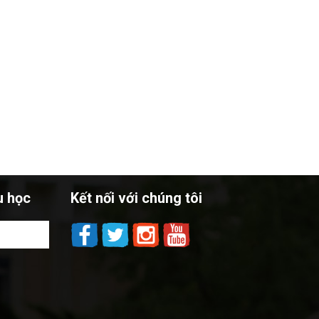
u học
Kết nối với chúng tôi