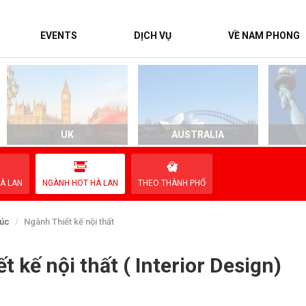
EVENTS
DỊCH VỤ
VỀ NAM PHONG
UK
AUSTRALIA
À LAN
NGÀNH HOT HÀ LAN
THEO THÀNH PHỐ
rúc
Ngành Thiết kế nội thất
 kế nội thất ( Interior Design)