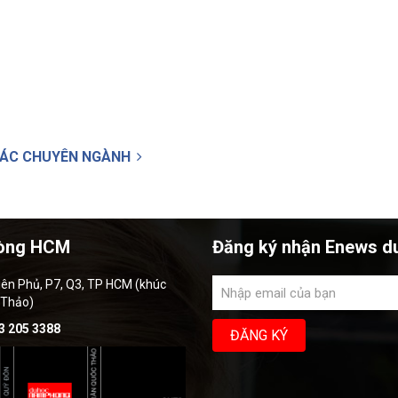
CÁC CHUYÊN NGÀNH
òng HCM
Đăng ký nhận Enews d
iên Phủ, P7, Q3, TP HCM (khúc
 Thảo)
3 205 3388