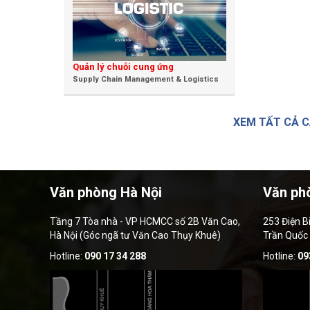
Quản lý chuỗi cung ứng
Supply Chain Management & Logistics
XEM TẤT CẢ 
Văn phòng Hà Nội
Văn ph
Tầng 7 Tòa nhà - VP HCMCC số 2B Văn Cao,
253 Điện B
Hà Nội (Góc ngã tư Văn Cao Thụy Khuê)
Trần Quốc
Hotline:
090 17 34 288
Hotline:
09