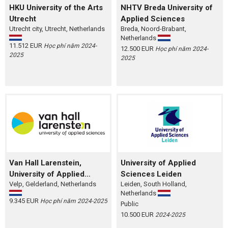
HKU University of the Arts
NHTV Breda University of
Utrecht
Applied Sciences
Utrecht city, Utrecht, Netherlands
Breda, Noord-Brabant,
Netherlands
11.512 EUR
Học phí năm 2024-
12.500 EUR
Học phí năm 2024-
2025
2025
Van Hall Larenstein,
University of Applied
University of Applied
Sciences Leiden
Velp, Gelderland, Netherlands
Leiden, South Holland,
Sciences
Netherlands
9.345 EUR
Học phí năm 2024-2025
Public
10.500 EUR
2024-2025