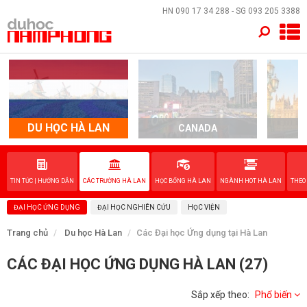
×
HN
090 17 34 288
- SG
093 205 3388
TRANG CHỦ
QUỐC GIA
DU HỌC HÀ LAN
CANADA
EVENTS
DỊCH VỤ
TIN TỨC | HƯỚNG DẪN
CÁC TRƯỜNG HÀ LAN
HỌC BỔNG HÀ LAN
NGÀNH HOT HÀ LAN
THEO
ĐẠI HỌC ỨNG DỤNG
ĐẠI HỌC NGHIÊN CỨU
HỌC VIỆN
VỀ NAM PHONG
Trang chủ
Du học Hà Lan
Các Đại học Ứng dụng tại Hà Lan
LIÊN HỆ
CÁC ĐẠI HỌC ỨNG DỤNG HÀ LAN (27)
Sắp xếp theo:
Phổ biến