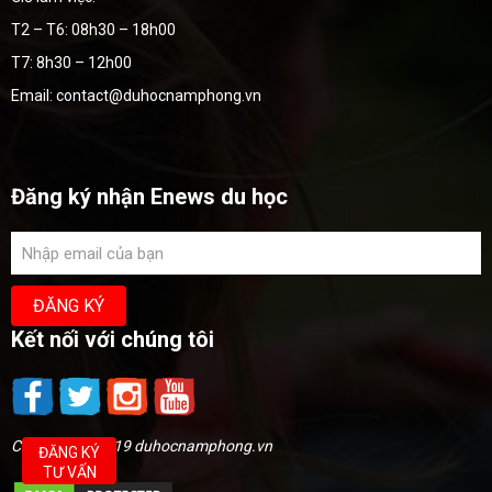
T2 – T6: 08h30 – 18h00
T7: 8h30 – 12h00
Email: contact@duhocnamphong.vn
Đăng ký nhận Enews du học
Kết nối với chúng tôi
Copyright @2019 duhocnamphong.vn
ĐĂNG KÝ
TƯ VẤN