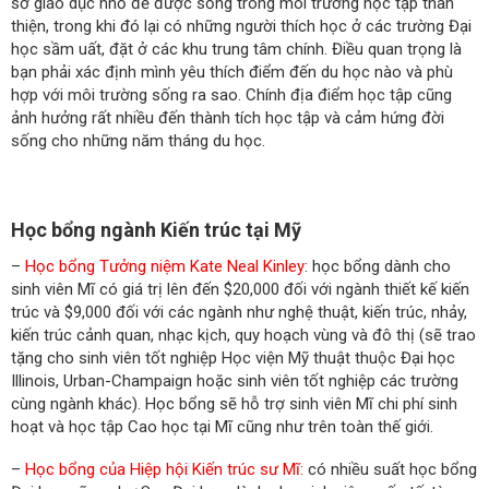
sở giáo dục nhỏ để được sống trong môi trường học tập thân
thiện, trong khi đó lại có những người thích học ở các trường Đại
học sầm uất, đặt ở các khu trung tâm chính. Điều quan trọng là
bạn phải xác định mình yêu thích điểm đến du học nào và phù
hợp với môi trường sống ra sao. Chính địa điểm học tập cũng
ảnh hưởng rất nhiều đến thành tích học tập và cảm hứng đời
sống cho những năm tháng du học.
Học bổng ngành Kiến trúc tại Mỹ
–
Học bổng Tưởng niệm Kate Neal Kinley
: học bổng dành cho
sinh viên Mĩ có giá trị lên đến $20,000 đối với ngành thiết kế kiến
trúc và $9,000 đối với các ngành như nghệ thuật, kiến trúc, nhảy,
kiến trúc cảnh quan, nhạc kịch, quy hoạch vùng và đô thị (sẽ trao
tặng cho sinh viên tốt nghiệp Học viện Mỹ thuật thuộc Đại học
Illinois, Urban-Champaign hoặc sinh viên tốt nghiệp các trường
cùng ngành khác). Học bổng sẽ hỗ trợ sinh viên Mĩ chi phí sinh
hoạt và học tập Cao học tại Mĩ cũng như trên toàn thế giới.
–
Học bổng của Hiệp hội Kiến trúc sư Mĩ:
có nhiều suất học bổng