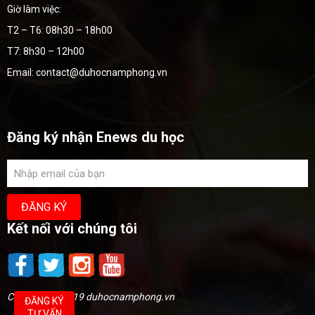
Giờ làm việc:
T2 – T6: 08h30 – 18h00
T7: 8h30 – 12h00
Email: contact@duhocnamphong.vn
Đăng ký nhận Enews du học
Kết nối với chúng tôi
Copyright @2019 duhocnamphong.vn
ĐĂNG KÝ
TƯ VẤN