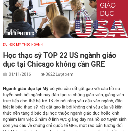
DU HỌC MỸ THEO NGÀNH
Học thạc sỹ TOP 22 US ngành giáo
dục tại Chicago không cần GRE
01/11/2016
3622 Lượt xem
Ngành giáo dục tại Mỹ
có yêu cầu rất gắt gao với các hồ sơ
tuyển sinh bởi ngành này đào tạo ra những giáo viên, giảng viên
trực tiếp cho thế hệ trẻ. Lý do nói rằng yêu cầu vào ngành, đặc
biệt là bậc thạc sỹ, rất gắt gao là bởi không chỉ yêu cầu về kiến
thức nền tảng ở bậc đại học thuộc ngành giáo dục hoặc kinh
nghiệm làm việc 2 năm ở lĩnh vực giảng dạy mà hồ sơ tuyển sinh
còn yêu cầu về chứng chỉ quốc tế GRE, một rào cản tương đối